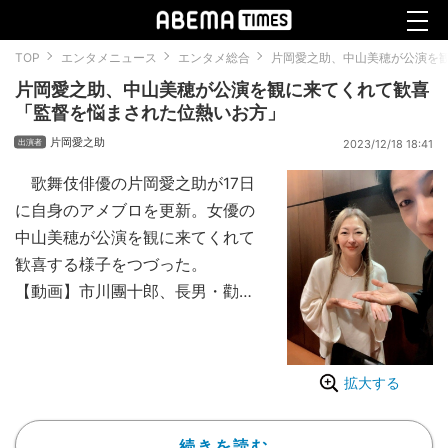
TOP
エンタメニュース
エンタメ総合
片岡愛之助、中山美穂が公演を
片岡愛之助、中山美穂が公演を観に来てくれて歓喜
「監督を悩まされた位熱いお方」
片岡愛之助
2023/12/18 18:41
歌舞伎俳優の片岡愛之助が17日
に自身のアメブロを更新。女優の
中山美穂が公演を観に来てくれて
歓喜する様子をつづった。
【動画】市川團十郎、長男・勸玄
くんの“麻央さんそっくりショッ
ト”公開
この日、片岡は「昨日は『西遊
拡大する
記』でご一緒中の中山美穂さんが
観に来て下さいました」と中山が
続きを読む