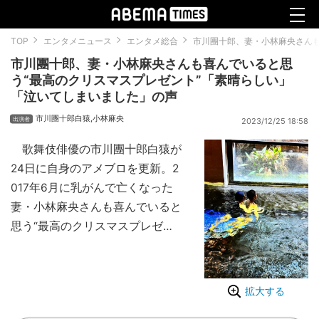
TOP
エンタメニュース
エンタメ総合
市川團十郎、妻・小林麻央さんも
市川團十郎、妻・小林麻央さんも喜んでいると思
う“最高のクリスマスプレゼント”「素晴らしい」
「泣いてしまいました」の声
市川團十郎白猿
,
小林麻央
2023/12/25 18:58
歌舞伎俳優の市川團十郎白猿が
24日に自身のアメブロを更新。2
017年6月に乳がんで亡くなった
妻・小林麻央さんも喜んでいると
思う“最高のクリスマスプレゼン
ト”についてつづった。
【動画】市川團十郎、長男・勸玄
くんの“麻央さんそっくりショッ
拡大する
ト”公開