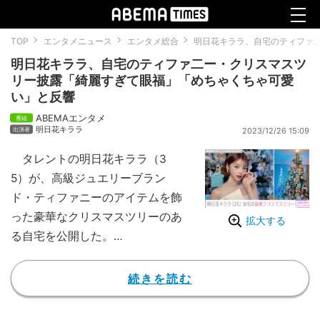
TOP
エンタメニュース
エンタメ総合
明日花キララ、自宅のティファ
明日花キララ、自宅のティファ二ー・クリスマスツ
リー披露「綺麗すぎて眼福」「めちゃくちゃ可愛
い」と反響
ABEMAエンタメ
明日花キララ
2023/12/26 15:09
タレントの明日花キララ（3
5）が、高級ジュエリーブラン
ド・ティファニーのアイテムを飾
った豪華なクリスマスツリーのあ
拡大する
る自宅を公開した。
【映像】明日花キララの豪華クリ
スマスツリー（複数カット）
続きを読む
過去には愛犬をイメージした犬
のぬいぐるみを飾ったツリーや実