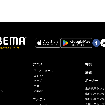
Face
Twi
book
er
アニメ
将棋
アニメニュース
麻雀
コミック
ポーカー
グッズ
声優
総合記事ランキ
ーツ
Vtuber
総合記事ランキ
エンタメ
総合記事ランキ
人物・グループ