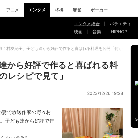
アニメ
エンタメ
将棋
麻雀
ポーカー
エンタメ総合
バラエティ
映画
音楽
HIPHOP
野々村友紀子、子ども達から好評で作ると喜ばれる料理を公開「何かの雑誌
達から好評で作ると喜ばれる料
のレシピで見て」
2023/12/26 19:28
の妻で放送作家の野々村
新。子ども達から好評で作