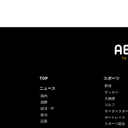
TOP
スポーツ
野球
ニュース
サッカー
国内
大相撲
国際
ゴルフ
経済・IT
モータースポ
政治
ボートレース
話題
スポーツ総合