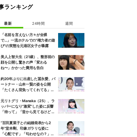
事ランキング
最新
24時間
週間
「名前を言えない方々が全裸
で…」一流ホテルでの"権力者の遊
び"の実態を元港区女子が暴露
美人上智大生（21歳）、整形前の
顔を公開し驚きの声「変わる
ね〜」かかった費用も告白
約20年ぶりに出産した冨永愛、パ
ートナー・山本一賢の姿を公開
「たくさん背負ってくれてる」感
謝の思いをつづる
元リトグリ・Manaka（25）、ラ
ッパーになり“激変”した姿に反響
「待って」「昔から見てるけど 最
近ずっと可愛くなってる」
“百田夏菜子との結婚発表から2
年”堂本剛、印象ガラリな姿に
「心配です」「匂わせなの？」な