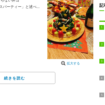
まらない弁当”
記
スパーティー」と述べ
サラダツリー」と料理の
形に盛って、茹でたブロ
パプリカを刺すだけ」と作
づった。
イモ4つ分のポテサラが
おります」と述べ「子ど
見て参考にさせてもらい
拡大する
の好きなものばかり」だ
びます」と子ども達から
続きを読む
ぽくなるよ」と述べ「テ
」「クリスマスパーティ