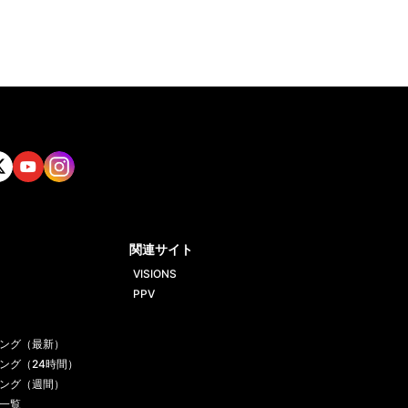
tt
Yout
Insta
ube
gram
関連サイト
VISIONS
PPV
ング（最新）
ング（24時間）
ング（週間）
一覧