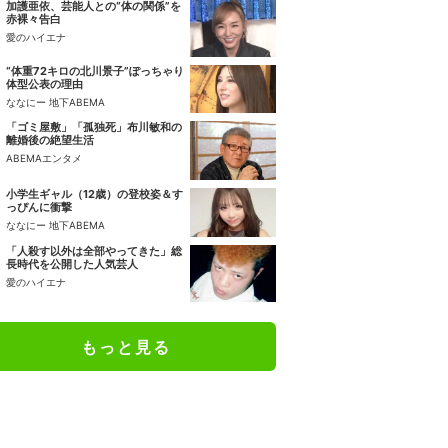
加護亜依、芸能人との“体の関係”を
赤裸々告白
愛のハイエナ
“体重72キロの北川景子”ぽっちゃり
体型公表の理由
ななにー 地下ABEMA
「ゴミ屋敷」「孤独死」布川敏和の
離婚後の絶望生活
ABEMAエンタメ
小学生ギャル（12歳）の登校姿＆す
っぴんに衝撃
ななにー 地下ABEMA
「人殺す以外は全部やってきた」総
長時代を公開した人気芸人
愛のハイエナ
もっと見る