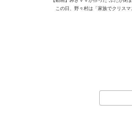
【動画】みきママが作った“ふたが閉
この日、野々村は「家族でクリスマ
「我が家のクリスマスといえばこの、
写真を公開。「ポテトサラダをお山の
ッコリーや、飾りになるプチトマト 
り方を紹介し「なのにかわいい」とつ
続けて「小さく見えますが、ジャガ
土台でブロッコリーは2つ分刺さって
もが小さい時に何かの雑誌のレシピで
ました」とコメント。「うちの子たち
といい「小さな頃からこれを作ると喜
好評であることを明かした。
また「マヨかけたら、よりツリーっ
ーブルにあるだけで華やかになるので