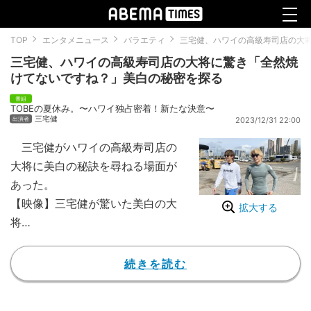
TOP
エンタメニュース
バラエティ
三宅健、ハワイの高級寿司店の大
三宅健、ハワイの高級寿司店の大将に驚き「全然焼
けてないですね？」美白の秘密を探る
TOBEの夏休み。〜ハワイ独占密着！新たな決意〜
三宅健
2023/12/31 22:00
三宅健がハワイの高級寿司店の
大将に美白の秘訣を尋ねる場面が
あった。
【映像】三宅健が驚いた美白の大
拡大する
将
12月30日（日）夜11時〜、ABE
MAにて『TOBEの夏休み。〜ハワ
続きを読む
イ独占密着！新たな決意〜』が放
送。同番組は、「TOBE」アーテ