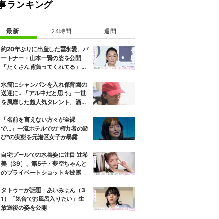
事ランキング
最新
24時間
週間
約20年ぶりに出産した冨永愛、パ
ートナー・山本一賢の姿を公開
「たくさん背負ってくれてる」感
謝の思いをつづる
水筒にシャンパンを入れ保育園の
送迎に…「アル中だと思う」一世
を風靡した超人気タレント、酒漬
けだった日々を告白
「名前を言えない方々が全裸
で…」一流ホテルでの"権力者の遊
び"の実態を元港区女子が暴露
自宅プールでの水着姿に注目 辻希
美（39）、第5子・夢空ちゃんと
のプライベートショットを披露
タトゥーが話題・あいみょん（3
1）「気合でお風呂入りたい」生
放送後の姿を公開