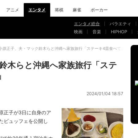
アニメ
エンタメ
将棋
麻雀
ポーカー
エンタメ総合
バラエティ
映画
音楽
HIPHOP
小原正子、夫・マック鈴木らと沖縄へ家族旅行「ステーキ4皿食べてました」
鈴木らと沖縄へ家族旅行「ステ
」
2024/01/04 18:57
原正子が3日に自身のア
たビュッフェを公開し