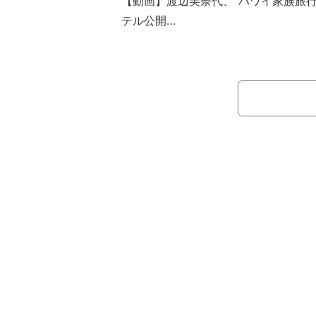
【動画】渡辺美奈代、”ハワイ家族旅行
テル公開
この日、小原は「安定のメニュー」
ゃんの姿を公開し「ロワジールホテル
テルを紹介。「沖縄料理も色々あって
で嬉しい」と述べ、「温水プールがあ
のブログで、ここの朝食が美味しいと
ることにしてみたんです」と説明した
続けて「沖縄そばもありました」と
べてはちょこちょこおかわりしてまし
選手の野球解説者・マック鈴木や息子
すぎて朝からステーキ、そば、パン、
した」と述べ、マックについては「ス
た」と報告した。