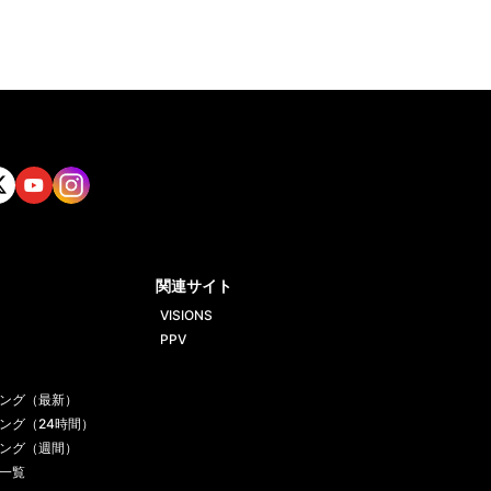
tt
Yout
Insta
ube
gram
関連サイト
VISIONS
PPV
ング（最新）
ング（24時間）
ング（週間）
一覧