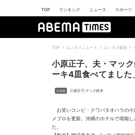
TOP
ランキング
ニュース
スポーツ
TOP
エンタメニュース
エンタメ総合
小原正子、夫・マック
ーキ4皿食べてました
小原正子
マック鈴木
,
お笑いコンビ・クワバタオハラの小
メブロを更新。沖縄のホテルで堪能し
た。