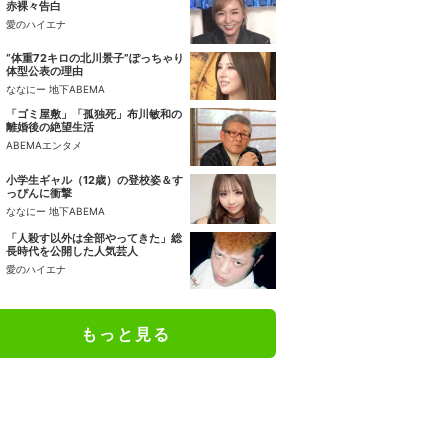
赤裸々告白
愛のハイエナ
“体重72キロの北川景子”ぽっちゃり
体型公表の理由
ななにー 地下ABEMA
「ゴミ屋敷」「孤独死」布川敏和の
離婚後の絶望生活
ABEMAエンタメ
小学生ギャル（12歳）の登校姿＆す
っぴんに衝撃
ななにー 地下ABEMA
「人殺す以外は全部やってきた」総
長時代を公開した人気芸人
愛のハイエナ
もっと見る