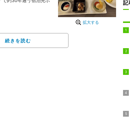
”で約30年通う宿泊先ホ
記
と食事中の娘・こうめち
拡大する
那覇」と滞在しているホ
美味しい朝食ビュッフェ
続きを読む
ることと、薬丸裕英さん
書かれていたので宿泊す
。
明かし「ちょこちょこ食
た」と、夫で元プロ野球
達の姿を公開。「欲張り
、、たくさん食べすぎま
テーキ4皿食べてまし