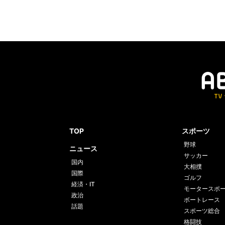
TOP
スポーツ
野球
ニュース
サッカー
国内
大相撲
国際
ゴルフ
経済・IT
モータースポ
政治
ボートレース
話題
スポーツ総合
格闘技