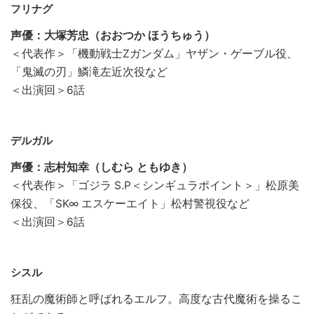
フリナグ
声優：大塚芳忠（おおつか ほうちゅう）
＜代表作＞「機動戦士Ζガンダム」ヤザン・ゲーブル役、
「鬼滅の刃」鱗滝左近次役など
＜出演回＞6話
デルガル
声優：志村知幸（しむら ともゆき）
＜代表作＞「ゴジラ S.P＜シンギュラポイント＞」松原美
保役、「SK∞ エスケーエイト」松村警視役など
＜出演回＞6話
シスル
狂乱の魔術師と呼ばれるエルフ。高度な古代魔術を操るこ