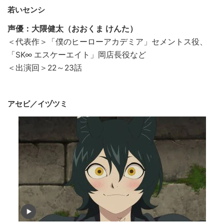
若いセンシ
声優：大隈健太（おおくま けんた）
＜代表作＞「僕のヒーローアカデミア」セメントス役、
「SK∞ エスケーエイト」岡店長役など
＜出演回＞22～23話
アセビ／イヅツミ