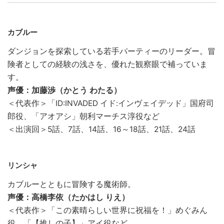
カブルー
ダンジョンを探索している若手パーティーのリーダー。冒
険者としての経験の浅さを、優れた観察眼で補っていま
す。
声優：加藤渉（かとう わたる）
＜代表作＞「ID:INVADED イド:インヴェイデッド」国府司
郎役、「アオアシ」朝利マーチス淳役など
＜出演回＞5話、7話、14話、16～18話、21話、24話
リンシャ
カブルーとともに冒険する魔術師。
声優：高橋李依（たかはし りえ）
＜代表作＞「この素晴らしい世界に祝福を！」めぐみん
役、「【推しの子】」アイ役など