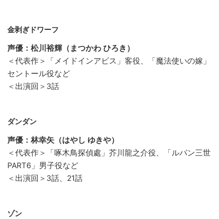
金剥ぎドワーフ
声優：松川裕輝（まつかわ ひろき）
＜代表作＞「メイドインアビス」客役、「魔法使いの嫁」
セントール役など
＜出演回＞3話
ダンダン
声優：林幸矢（はやし ゆきや）
＜代表作＞「啄木鳥探偵處」芥川龍之介役、「ルパン三世
PART6」男子役など
＜出演回＞3話、21話
ゾン