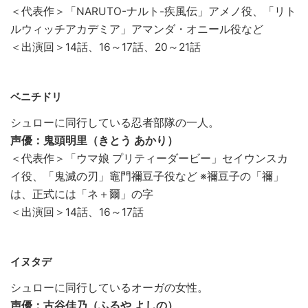
＜代表作＞「NARUTO-ナルト-疾風伝」アメノ役、「リト
ルウィッチアカデミア」アマンダ・オニール役など
＜出演回＞14話、16～17話、20～21話
ベニチドリ
シュローに同行している忍者部隊の一人。
声優：鬼頭明里（きとう あかり）
＜代表作＞「ウマ娘 プリティーダービー」セイウンスカ
イ役、「鬼滅の刃」竈門禰豆子役など ※禰豆子の「禰」
は、正式には「ネ＋爾」の字
＜出演回＞14話、16～17話
イヌタデ
シュローに同行しているオーガの女性。
声優：古谷佳乃（ふるや よしの）