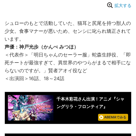
拡大する
シュローのもとで活動していた、猫耳と尻尾を持つ獣人の
少女。食事マナーが悪いため、センシに叱られ矯正されて
います。
声優：神戸光歩（かんべ みつほ）
＜代表作＞「明日ちゃんのセーラー服」蛇森生靜役、「即
死チートが最強すぎて、異世界のやつらがまるで相手にな
らないのですが。」賢者アオイ役など
＜出演回＞16話、18～24話
千本木彩花さん出演！アニメ『シャ
ングリラ・フロンティア』
ABEMAでみる