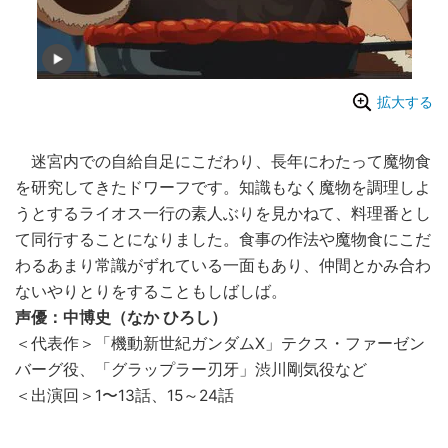
拡大する
迷宮内での自給自足にこだわり、長年にわたって魔物食
を研究してきたドワーフです。知識もなく魔物を調理しよ
うとするライオス一行の素人ぶりを見かねて、料理番とし
て同行することになりました。食事の作法や魔物食にこだ
わるあまり常識がずれている一面もあり、仲間とかみ合わ
ないやりとりをすることもしばしば。
声優：中博史（なか ひろし）
＜代表作＞「機動新世紀ガンダムX」テクス・ファーゼン
バーグ役、「グラップラー刃牙」渋川剛気役など
＜出演回＞1〜13話、15～24話