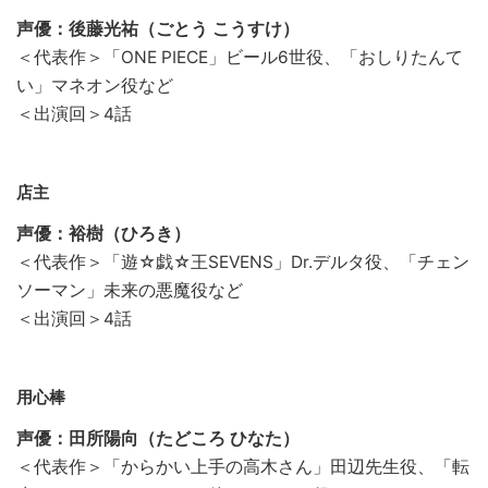
声優：後藤光祐（ごとう こうすけ）
＜代表作＞「ONE PIECE」ビール6世役、「おしりたんて
い」マネオン役など
＜出演回＞4話
店主
声優：裕樹（ひろき）
＜代表作＞「遊☆戯☆王SEVENS」Dr.デルタ役、「チェン
ソーマン」未来の悪魔役など
＜出演回＞4話
用心棒
声優：田所陽向（たどころ ひなた）
＜代表作＞「からかい上手の高木さん」田辺先生役、「転