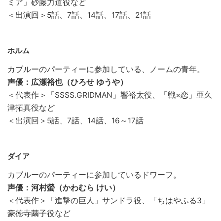
ミア」砂藤力道役など
＜出演回＞5話、7話、14話、17話、21話
ホルム
カブルーのパーティーに参加している、ノームの青年。
声優：広瀬裕也（ひろせ ゆうや）
＜代表作＞「SSSS.GRIDMAN」響裕太役、「戦×恋」亜久
津拓真役など
＜出演回＞5話、7話、14話、16～17話
ダイア
カブルーのパーティーに参加しているドワーフ。
声優：河村螢（かわむら けい）
＜代表作＞「進撃の巨人」サンドラ役、「ちはやふる3」
豪徳寺繭子役など