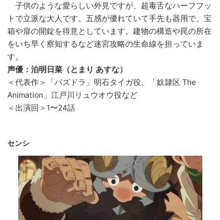
子供のような愛らしい外見ですが、超毒舌なハーフフッ
トで立派な大人です。五感が優れていて手先も器用で、宝
箱や扉の開錠を得意としています。建物の構造や罠の所在
をいち早く察知するなど迷宮攻略の生命線を担っていま
す。
声優：泊明日菜（とまり あすな）
＜代表作＞「パズドラ」明石タイガ役、「奴隷区 The
Animation」江戸川リュウオウ役など
＜出演回＞1〜24話
センシ