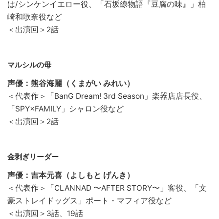
は/シンケンイエロー役、「石坂線物語『豆腐の味』」柏
崎和歌奈役など
＜出演回＞2話
マルシルの母
声優：熊谷海麗（くまがい みれい）
＜代表作＞「BanG Dream! 3rd Season」楽器店店長役、
「SPY×FAMILY」シャロン役など
＜出演回＞2話
金剥ぎリーダー
声優：吉本元喜（よしもと げんき）
＜代表作＞「CLANNAD 〜AFTER STORY〜」客役、「文
豪ストレイドッグス」ポート・マフィア役など
＜出演回＞3話、19話