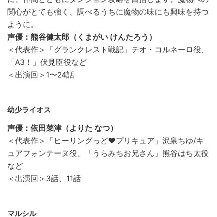
関心がとても強く、調べるうちに魔物の味にも興味を持つ
ように。
声優：熊谷健太郎（くまがい けんたろう）
＜代表作＞「グランクレスト戦記」テオ・コルネーロ役、
「A3！」伏見臣役など
＜出演回＞1〜24話
幼少ライオス
声優：依田菜津（よりた なつ）
＜代表作＞「ヒーリングっど♥プリキュア」沢泉ちゆ/キ
ュアフォンテーヌ役、「うらみちお兄さん」熊谷はち太役
など
＜出演回＞3話、11話
マルシル