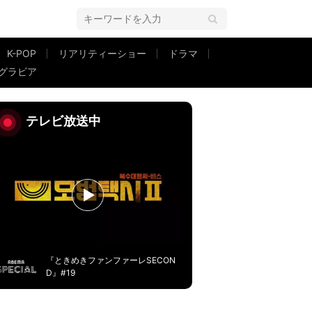
K-POP
リアリティーショー
ドラマ
グラビア
テレビ放送中
『ときめきファンファーレSECON
D』#19