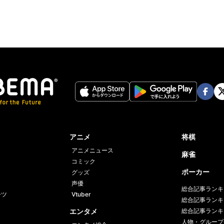
Face
Twi
book
er
アニメ
将棋
アニメニュース
麻雀
コミック
ポーカー
グッズ
声優
総合記事ランキ
ーツ
Vtuber
総合記事ランキ
エンタメ
総合記事ランキ
人物・グループ