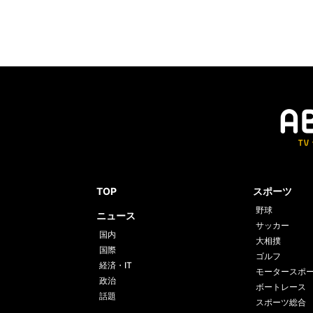
TOP
スポーツ
野球
ニュース
サッカー
国内
大相撲
国際
ゴルフ
経済・IT
モータースポ
政治
ボートレース
話題
スポーツ総合