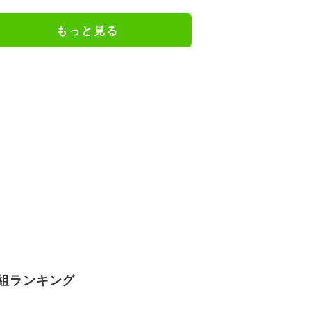
に「だいぶ危ねーよ！」小森純も
絶句
もっと見る
組ランキング