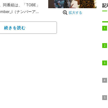
同番組は、「TOBE」
記
ber_i（ナンバーア
拡大する
バーが全員でハワイに行っ
メラで撮影したプライベ
続きを読む
開は初となる「全メンバ
な関係性やプライベート