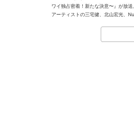
ワイ独占密着！新たな決意〜』が放送。
アーティストの三宅健、北山宏光、Num
イ）、IMP.（アイエムピー）のメン
た際に、それぞれに渡された自撮りカ
ート感溢れる映像や、番組映像での公
ー食事会」にて、メンバー同士の意外
秘話が次々と飛び出す密着番組だ。