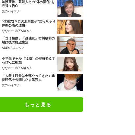
加護亜依、芸能人との“体の関係”を
赤裸々告白
愛のハイエナ
“体重72キロの北川景子”ぽっちゃり
体型公表の理由
ななにー 地下ABEMA
「ゴミ屋敷」「孤独死」布川敏和の
離婚後の絶望生活
ABEMAエンタメ
小学生ギャル（12歳）の登校姿＆す
っぴんに衝撃
ななにー 地下ABEMA
「人殺す以外は全部やってきた」総
長時代を公開した人気芸人
愛のハイエナ
もっと見る