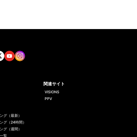
tt
Yout
Insta
ube
gram
関連サイト
VISIONS
PPV
ング（最新）
ング（24時間）
ング（週間）
一覧