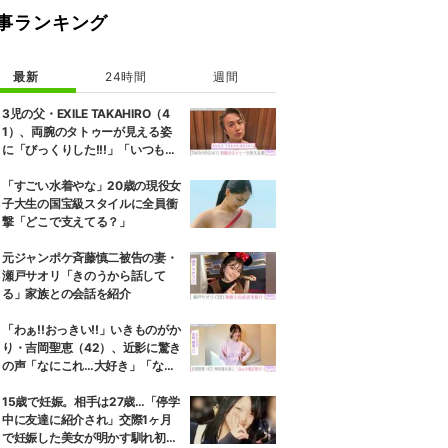
事ランキング
最新
24時間
週間
3児の父・EXILE TAKAHIRO（4
1）、両腕のタトゥーが見える姿
に「びっくりした!!!」「いつもと
また違ったTAKAHIROさん」など
の反響
「すごい水着やな」20歳の現役女
子大生の国宝級スタイルに全員衝
撃「どこで支えてる？」
元ジャンポケ斉藤慎二被告の妻・
瀬戸サオリ「きのうから話して
る」家族との会話を紹介
「わぁ!!おっきい!!」いきものがか
り・吉岡聖恵（42）、近影に驚き
の声「なにこれ…大好き」「なん
か親近感が」
15歳で妊娠。相手は27歳…「停学
中に友達に紹介され」交際1ヶ月
で妊娠した美女が明かす馴れ初め