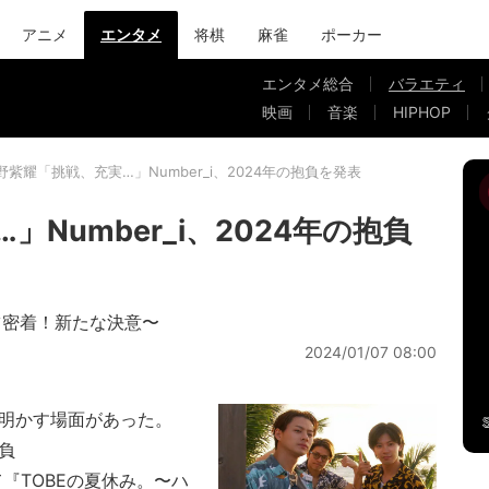
アニメ
エンタメ
将棋
麻雀
ポーカー
エンタメ総合
バラエティ
映画
音楽
HIPHOP
野紫耀「挑戦、充実…」Number_i、2024年の抱負を発表
Number_i、2024年の抱負
占密着！新たな決意〜
2024/01/07 08:00
を明かす場面があった。
抱負
て『TOBEの夏休み。〜ハ