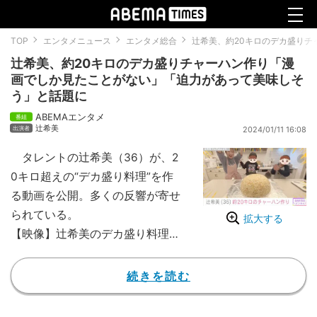
TOP
エンタメニュース
エンタメ総合
辻希美、約20キロのデカ盛り
辻希美、約20キロのデカ盛りチャーハン作り「漫
画でしか見たことがない」「迫力があって美味しそ
う」と話題に
ABEMAエンタメ
辻希美
2024/01/11 16:08
タレントの辻希美（36）が、2
0キロ超えの“デカ盛り料理”を作
る動画を公開。多くの反響が寄せ
られている。
拡大する
【映像】辻希美のデカ盛り料理
（複数カット）
これまでにも、自身のYouTube
続きを読む
チャンネルで150人前の八宝菜や1
25食分の春雨サラダなど、規格