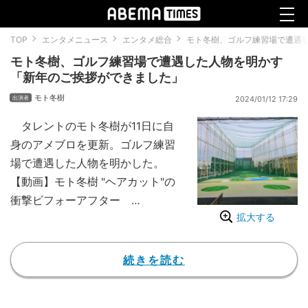
TOP
エンタメニュース
エンタメ総合
モト冬樹、ゴルフ練習場で遭遇
モト冬樹、ゴルフ練習場で遭遇した人物を明かす
「新年のご挨拶ができました」
モト冬樹
2024/01/12 17:29
タレントのモト冬樹が11日に自
身のアメブロを更新。ゴルフ練習
場で遭遇した人物を明かした。
【動画】モト冬樹 "ヘアカット"の
衝撃ビフォーアフター
拡大する
2023年9月6日のブログで、モ
トは「舞台が終わったので気持ち
を切り替えるために久しぶりに打
続きを読む
ちっぱなしに行ってきました」と
ゴルフの打ちっぱなしに行ったこ