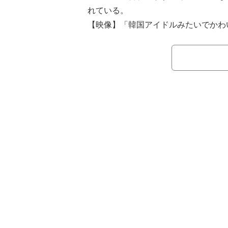
れている。
【映像】「韓国アイドルみたいでかわ
メチェン姿
8日に更新したInstagramでは、
オレンジにしたヘアスタイルで大胆に
を投稿。「お人形さんだ〜」「韓国ア
い」など話題になっていた。