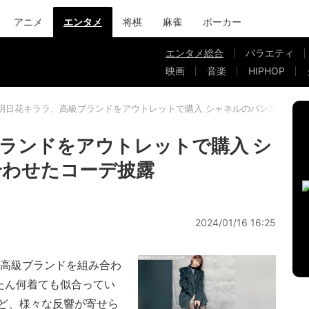
アニメ
エンタメ
将棋
麻雀
ポーカー
エンタメ総合
バラエティ
映画
音楽
HIPHOP
明日花キララ、高級ブランドをアウトレットで購入 シャネルのパンストを合
ランドをアウトレットで購入 シ
合わせたコーデ披露
2024/01/16 16:25
高級ブランドを組み合わ
きいたん何着ても似合ってい
ど、様々な反響が寄せら