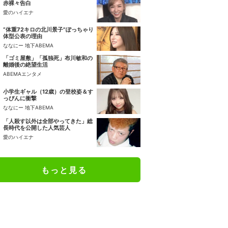
赤裸々告白
愛のハイエナ
“体重72キロの北川景子”ぽっちゃり
体型公表の理由
ななにー 地下ABEMA
「ゴミ屋敷」「孤独死」布川敏和の
離婚後の絶望生活
ABEMAエンタメ
小学生ギャル（12歳）の登校姿＆す
っぴんに衝撃
ななにー 地下ABEMA
「人殺す以外は全部やってきた」総
長時代を公開した人気芸人
愛のハイエナ
もっと見る