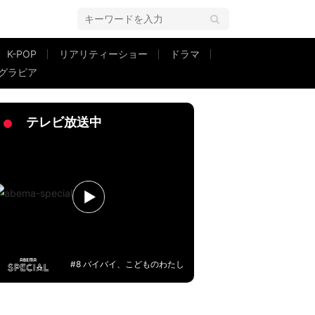
K-POP
リアリティーショー
ドラマ
グラビア
わせたコーデ披露
テレビ放送中
#8 バイバイ、こどものわたし