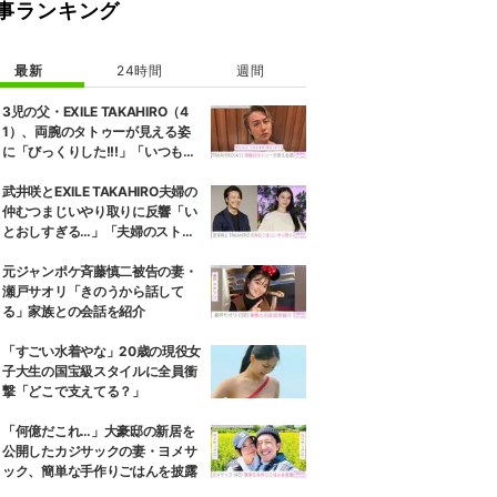
事ランキング
最新
24時間
週間
3児の父・EXILE TAKAHIRO（4
1）、両腕のタトゥーが見える姿
に「びっくりした!!!」「いつもと
また違ったTAKAHIROさん」など
の反響
武井咲とEXILE TAKAHIRO夫婦の
仲むつまじいやり取りに反響「い
とおしすぎる…」「夫婦のストー
リーほんと好き」
元ジャンポケ斉藤慎二被告の妻・
瀬戸サオリ「きのうから話して
る」家族との会話を紹介
「すごい水着やな」20歳の現役女
子大生の国宝級スタイルに全員衝
撃「どこで支えてる？」
「何億だこれ…」大豪邸の新居を
公開したカジサックの妻・ヨメサ
ック、簡単な手作りごはんを披露