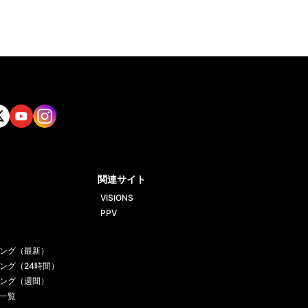
tt
Yout
Insta
ube
gram
関連サイト
VISIONS
PPV
ング（最新）
ング（24時間）
ング（週間）
一覧