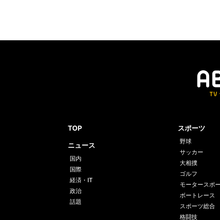
TOP
スポーツ
野球
ニュース
サッカー
国内
大相撲
国際
ゴルフ
経済・IT
モータースポ
政治
ボートレース
話題
スポーツ総合
格闘技