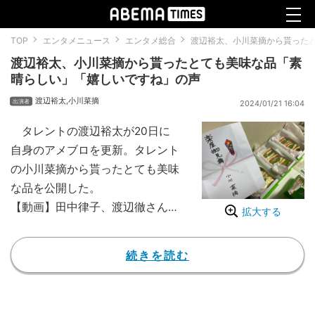
TOP
エンタメニュース
エンタメ総合
渡辺裕太、小川菜摘から貰った
渡辺裕太、小川菜摘から貰ったとても美味な品「素
晴らしい」「嬉しいですね」の声
渡辺裕太
,
小川菜摘
2024/01/21 16:04
タレントの渡辺裕太が20日に
自身のアメブロを更新。タレント
の小川菜摘から貰ったとても美味
な品を公開した。
【動画】田中律子、渡辺徹さんと
拡大する
の思い出写真を公開
この日、渡辺は1月19日～1月21
続きを読む
日に亀戸文化センター カメリア
ホールにて上演される舞台『マミ
ィ！』について「無事2日目終わ