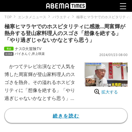
TOP
エンタメニュース
バラエティ
極寒ヒマラヤでのホスピタリティ
極寒ヒマラヤでのホスピタリティに感激…周富輝が
熱弁する登山家料理人のスゴさ「想像を絶する」
「やり過ぎじゃないかなとすら思う」
ナスD大冒険TV
バイきんぐ
,
井上咲楽
2024/01/23 08:00
かつてテレビ出演などで人気を
博した周富輝が登山家料理人のス
ゴさを熱弁。その溢れるホスピタ
リティに「想像を絶する」「やり
拡大する
過ぎじゃないかなとすら思う」と
コメントする一幕があった。
【映像】「やり過ぎ」登山家料理
続きを読む
人のサービス全容
テレビ朝日にて毎週日曜朝11時