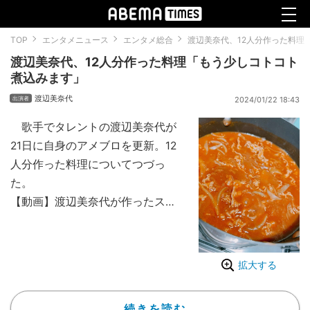
TOP
エンタメニュース
エンタメ総合
渡辺美奈代、12人分作った料理
渡辺美奈代、12人分作った料理「もう少しコトコト
煮込みます」
渡辺美奈代
2024/01/22 18:43
歌手でタレントの渡辺美奈代が
21日に自身のアメブロを更新。12
人分作った料理についてつづっ
た。
【動画】渡辺美奈代が作ったスイ
ーツ（複数カット）
この日、渡辺は「リコールのお
知らせが届き午後から車の点検」
拡大する
と車の写真とともに明かし「今日
中に終わるのでひと安心です」と
続きを読む