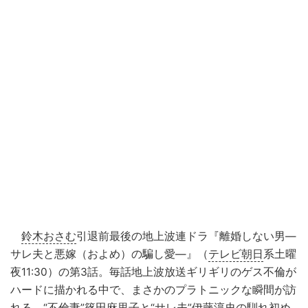
鈴木おさむ
引退前最後の地上波連ドラ『離婚しない男―
サレ夫と悪嫁（およめ）の騙し愛―』（
テレビ朝日
系土曜
夜11:30）の第3話。毎話地上波放送ギリギリのゲス不倫が
ハードに描かれる中で、まさかのプラトニックな瞬間が訪
れる。“不倫妻”
篠田麻里子
と“サレ夫”
伊藤淳史
の馴れ初め