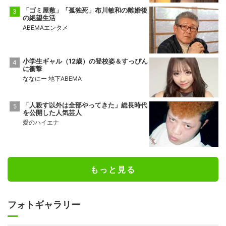
「ゴミ屋敷」「孤独死」布川敏和の離婚後
の絶望生活
ABEMAエンタメ
小学生ギャル（12歳）の登校姿＆すっぴん
に衝撃
ななにー 地下ABEMA
「人殺す以外は全部やってきた」総長時代
を公開した人気芸人
愛のハイエナ
もっと見る
フォトギャラリー