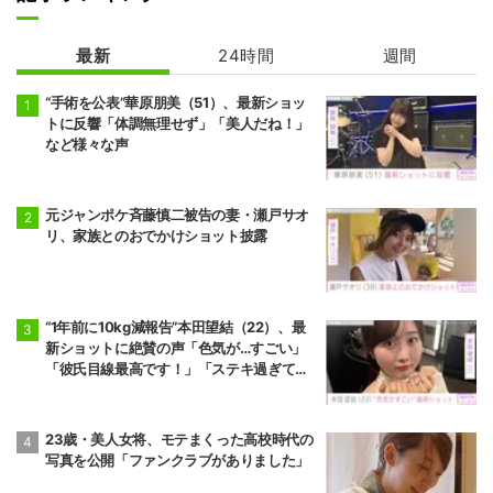
最新
24時間
週間
“手術を公表”華原朋美（51）、最新ショッ
トに反響「体調無理せず」「美人だね！」
など様々な声
元ジャンポケ斉藤慎二被告の妻・瀬戸サオ
リ、家族とのおでかけショット披露
“1年前に10kg減報告”本田望結（22）、最
新ショットに絶賛の声「色気が…すごい」
「彼氏目線最高です！」「ステキ過ぎて罪
だわ！」
23歳・美人女将、モテまくった高校時代の
写真を公開「ファンクラブがありました」