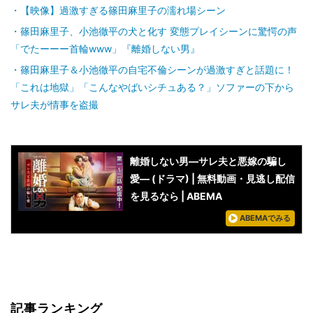
【映像】過激すぎる篠田麻里子の濡れ場シーン
篠田麻里子、小池徹平の犬と化す 変態プレイシーンに驚愕の声
「でたーーー首輪www」『離婚しない男』
篠田麻里子＆小池徹平の自宅不倫シーンが過激すぎと話題に！
「これは地獄」「こんなやばいシチュある？」ソファーの下から
サレ夫が情事を盗撮
離婚しない男―サレ夫と悪嫁の騙し
愛― (ドラマ) | 無料動画・見逃し配信
を見るなら | ABEMA
ABEMAでみる
記事ランキング