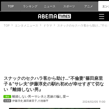
TOP
ランキング
ニュース
スポーツ
アニメ
エン
TOP
エンタメニュース
ドラマ
スナックのセクハラ客から助け…“不倫
スナックのセクハラ客から助け…“不倫妻”篠田麻里
子＆“サレ夫”伊藤淳史の馴れ初めが幸せすぎて切な
い『離婚しない男』
離婚しない男ーサレ夫と悪嫁の騙し愛ー
伊藤淳史
,
篠田麻里子
,
小池徹平
2024/02/05 11:00