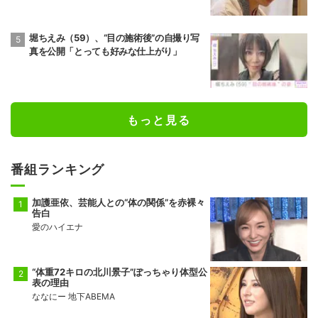
堀ちえみ（59）、“目の施術後”の自撮り写
真を公開「とっても好みな仕上がり」
もっと見る
番組ランキング
加護亜依、芸能人との“体の関係”を赤裸々
告白
愛のハイエナ
“体重72キロの北川景子”ぽっちゃり体型公
表の理由
ななにー 地下ABEMA