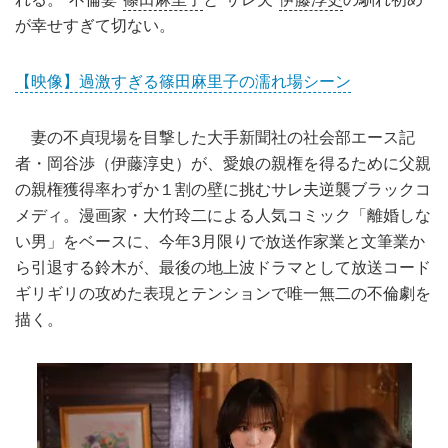
が幸せすぎて切ない。
【映像】過激すぎる篠田麻里子の濡れ場シーン
妻の不貞現場を目撃した大手新聞社の社会部エース記
者・岡谷渉（伊藤淳史）が、愛娘の親権を得るために父親
の親権獲得率わずか１割の壁に挑むサレ夫逆襲ブラックコ
メディ。漫画家・大竹玲二による人気コミック「離婚しな
い男」をベースに、今年3月限りで放送作家業と文筆業か
ら引退する鈴木が、最後の地上波ドラマとして放送コード
ギリギリの攻めた表現とテンションで唯一無二の不倫劇を
描く。