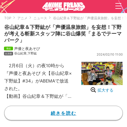
TOP
アニメ
ニュース
谷山紀章＆下野紘が「声優温泉旅館」を妄想！
谷山紀章＆下野紘が「声優温泉旅館」を妄想！下野
が考える斬新スタッフ陣に谷山爆笑「まるでテーマ
パーク」
声優と夜あそび
谷山紀章
,
下野紘
2024/02/10 11:00
2月6日（火）の夜10時から
『声優と夜あそび 火【谷山紀章×
下野紘】#34』がABEMAで放送
された。
拡大する
【動画】谷山紀章＆下野紘が「声
優温泉旅館」を妄想！
本放送では、声優だけで組織や
続きを読む
チームを作るとしたら誰がどの役
割に当てはまるのか妄想する「声