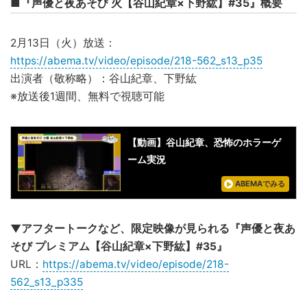
■『声優と夜あそび 火【谷山紀章×下野紘】#35』概要
2月13日（火）放送：
https://abema.tv/video/episode/218-562_s13_p35
出演者（敬称略）：谷山紀章、下野紘
※放送後1週間、無料で視聴可能
【動画】谷山紀章、恐怖のホラーゲ
ーム実況
ABEMAでみる
▼アフタートークなど、限定映像が見られる『声優と夜あ
そび プレミアム【谷山紀章×下野紘】#35』
URL：
https://abema.tv/video/episode/218-
562_s13_p335