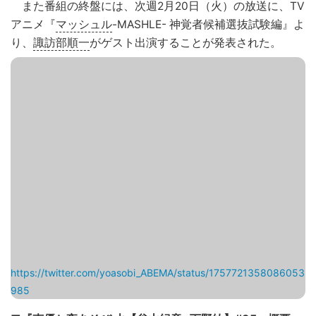
また番組の終盤には、次週2月20日（火）の放送に、TV
アニメ『
マッシュル
-MASHLE- 神覚者候補選抜試験編』よ
り、
諏訪部順一
がゲスト出演することが発表された。
https://twitter.com/yoasobi_ABEMA/status/1757721358086053
985