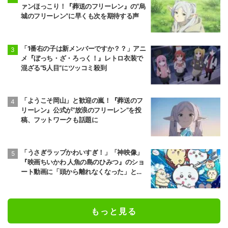
ァンほっこり！『葬送のフリーレン』の“烏
城のフリーレン”に早くも次を期待する声
「1番右の子は新メンバーですか？？」アニ
メ『ぼっち・ざ・ろっく！』レトロ衣装で
混ざる“5人目”にツッコミ殺到
「ようこそ岡山」と歓迎の嵐！『葬送のフ
リーレン』公式が“放浪のフリーレン”を投
稿、フットワークも話題に
「うさぎラップかわいすぎ！」「神映像」
『映画ちいかわ 人魚の島のひみつ』のショ
ート動画に「頭から離れなくなった」と大
反響
もっと見る