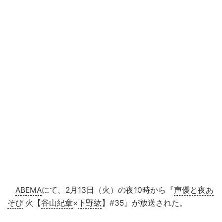
ABEMA
にて、2月13日（火）の夜10時から『
声優と夜あ
そび
火【
谷山紀章
×
下野紘
】#35』が放送された。