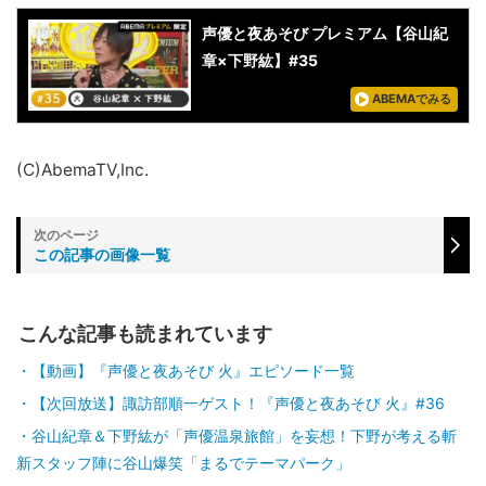
声優と夜あそび プレミアム【谷山紀
章×下野紘】#35
ABEMAでみる
(C)AbemaTV,Inc.
この記事の画像一覧
こんな記事も読まれています
【動画】『声優と夜あそび 火』エピソード一覧
【次回放送】諏訪部順一ゲスト！『声優と夜あそび 火』#36
谷山紀章＆下野紘が「声優温泉旅館」を妄想！下野が考える斬
新スタッフ陣に谷山爆笑「まるでテーマパーク」