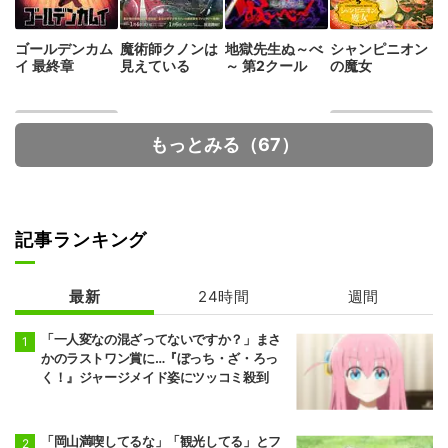
ゴールデンカム
魔術師クノンは
地獄先生ぬ～べ
シャンピニオン
イ 最終章
見えている
～ 第2クール
の魔女
もっとみる（67）
記事ランキング
正反対な君と僕
幼馴染とはラブ
コメにならない
最新
24時間
週間
「一人変なの混ざってないですか？」まさ
かのラストワン賞に…『ぼっち・ざ・ろっ
く！』ジャージメイド姿にツッコミ殺到
「岡山満喫してるな」「観光してる」とフ