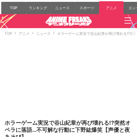
TOP
ランキング
ニュース
スポーツ
アニメ
エン
TOP
アニメ
ニュース
ホラーゲーム実況で谷山紀章が再び壊れる!?突
ホラーゲーム実況で谷山紀章が再び壊れる!?突然オ
ペラに落語…不可解な行動に下野紘爆笑【声優と夜
あそび】