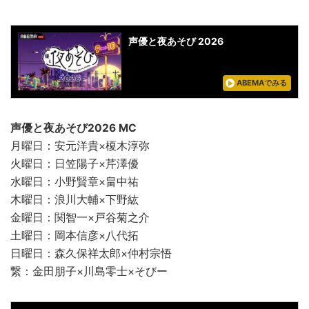
声優と夜あそび 2026
ABEMAでみる
声優と夜あそび2026 MC
月曜日：安元洋貴×榎木淳弥
火曜日：日笠陽子×芹澤優
水曜日：小野賢章×畠中祐
木曜日：浪川大輔×下野紘
金曜日：関智一×戸谷菊之介
土曜日：岡本信彦×八代拓
日曜日：森久保祥太郎×仲村宗悟
繋：金田朋子×川島零士×そびー