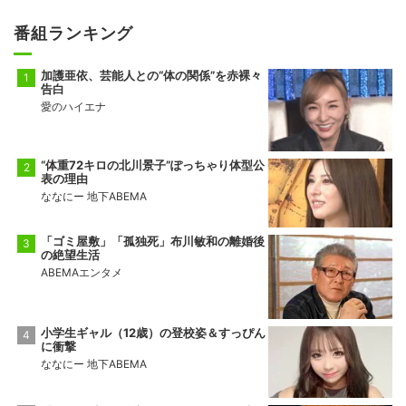
番組ランキング
加護亜依、芸能人との“体の関係”を赤裸々
告白
愛のハイエナ
“体重72キロの北川景子”ぽっちゃり体型公
表の理由
ななにー 地下ABEMA
「ゴミ屋敷」「孤独死」布川敏和の離婚後
の絶望生活
ABEMAエンタメ
小学生ギャル（12歳）の登校姿＆すっぴん
に衝撃
ななにー 地下ABEMA