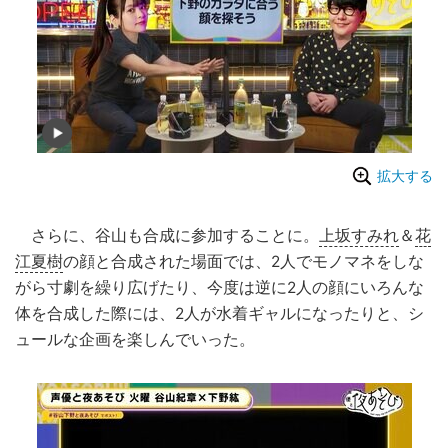
拡大する
さらに、谷山も合成に参加することに。
上坂すみれ
＆
花
江夏樹
の顔と合成された場面では、2人でモノマネをしな
がら寸劇を繰り広げたり、今度は逆に2人の顔にいろんな
体を合成した際には、2人が水着ギャルになったりと、シ
ュールな企画を楽しんでいった。