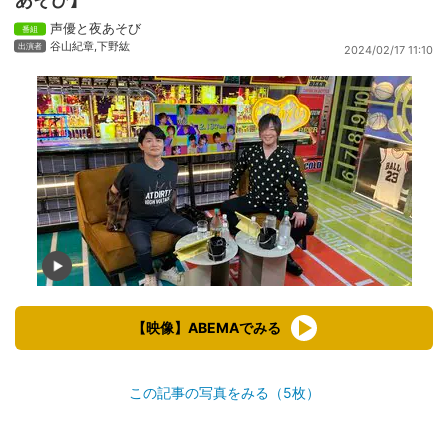
声優と夜あそび
谷山紀章
,
下野紘
2024/02/17 11:10
【映像】ABEMAでみる
この記事の写真をみる（5枚）