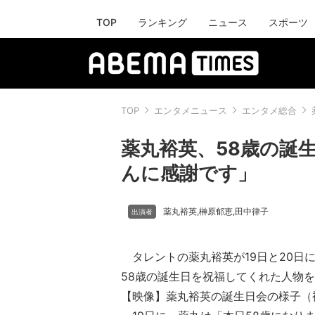
TOP
ランキング
ニュース
スポーツ
TOP
エンタメニュース
エンタメ総合
薬丸裕英、58歳の誕
んに感謝です」
薬丸裕英
榊原郁恵
田中律子
,
,
タレントの薬丸裕英が19日と20日
58歳の誕生日を祝福してくれた人物
【映像】薬丸裕英の誕生日会の様子（