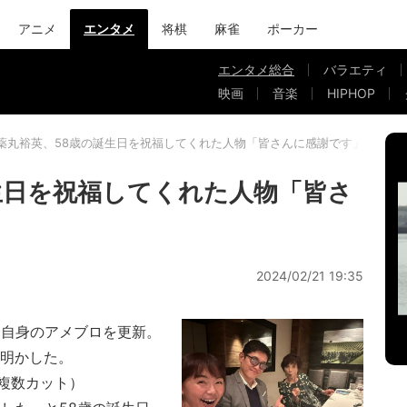
アニメ
エンタメ
将棋
麻雀
ポーカー
エンタメ総合
バラエティ
映画
音楽
HIPHOP
薬丸裕英、58歳の誕生日を祝福してくれた人物「皆さんに感謝です」
生日を祝福してくれた人物「皆さ
2024/02/21 19:35
に自身のアメブロを更新。
を明かした。
複数カット）