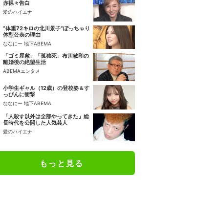
赤裸々告白
愛のハイエナ
“体重72キロの北川景子”ぽっちゃり
体型公表の理由
ななにー 地下ABEMA
「ゴミ屋敷」「孤独死」布川敏和の
離婚後の絶望生活
ABEMAエンタメ
小学生ギャル（12歳）の登校姿＆す
っぴんに衝撃
ななにー 地下ABEMA
「人殺す以外は全部やってきた」総
長時代を公開した人気芸人
愛のハイエナ
もっと見る