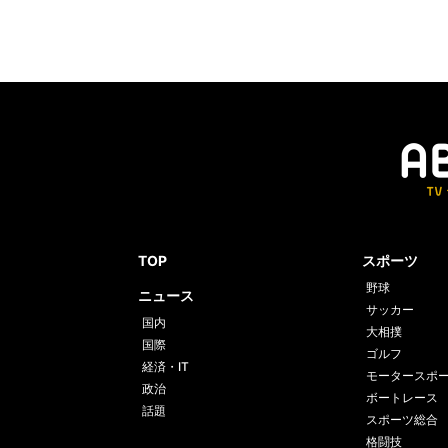
TOP
スポーツ
野球
ニュース
サッカー
国内
大相撲
国際
ゴルフ
経済・IT
モータースポ
政治
ボートレース
話題
スポーツ総合
格闘技