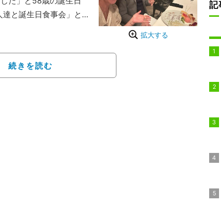
した」と58歳の誕生日
記
人達と誕生日食事会」と
何回もお祝いしていただ
拡大する
て頑張ります」とコメント
続きを読む
榊原郁恵さん・田中律ち
知り合いの方々で誕生日
タレントの榊原郁恵や女
祝福されたことを報告。
した料理の写真を公開し
に感謝です」と集合ショッ