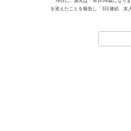
19日に、薬丸は「本日58歳になりま
を迎えたことを報告し「3日連続、友
堪能したケーキや肉の写真を公開。「
けて感謝です 今年も健康に気をつけ
した。
20日に更新したブログでは「昨晩は
ゃん里井真由美さん・馬場典子さんと
を祝ってくれました」（原文ママ）と
優でタレントの田中律子らに誕生日を
「ローストビーフ＆ステーキ」と堪能
「楽しい時間を過ごせました 皆さん
トとともに、ブログを締めくくった。