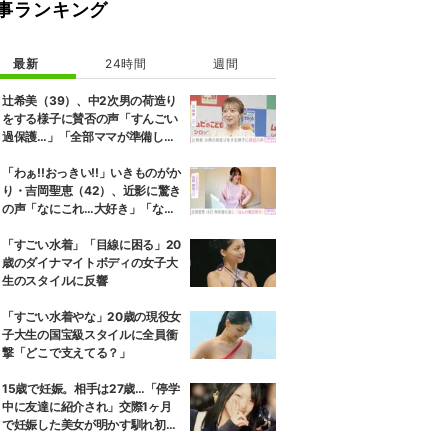
事ランキング
最新
24時間
週間
辻希美（39）、中2次男の荷造り
をする様子に賛否の声「すんごい
過保護…」「全部ママが準備して
くれるんだ」
「わぁ!!おっきい!!」いきものがか
り・吉岡聖恵（42）、近影に驚き
の声「なにこれ…大好き」「なん
か親近感が」
「すごい水着」「目線に困る」20
歳のダイナマイトボディの女子大
生のスタイルに反響
「すごい水着やな」20歳の現役女
子大生の国宝級スタイルに全員衝
撃「どこで支えてる？」
15歳で妊娠。相手は27歳…「停学
中に友達に紹介され」交際1ヶ月
で妊娠した美女が明かす馴れ初め
に「だいぶ危ねーよ！」小森純も