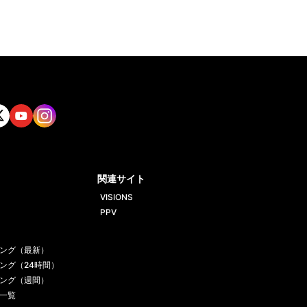
tt
Yout
Insta
ube
gram
関連サイト
VISIONS
PPV
ング（最新）
ング（24時間）
ング（週間）
一覧