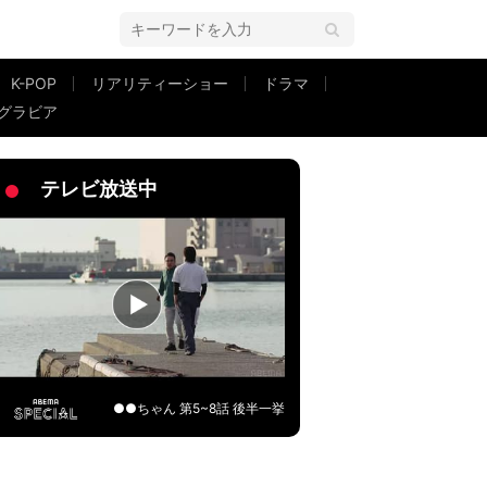
K-POP
リアリティーショー
ドラマ
グラビア
テレビ放送中
●●ちゃん 第5~8話 後半一挙