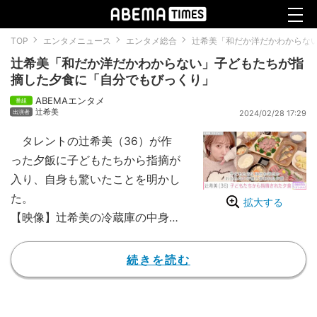
TOP
エンタメニュース
エンタメ総合
辻希美「和だか洋だかわからな
辻希美「和だか洋だかわからない」子どもたちが指
摘した夕食に「自分でもびっくり」
ABEMAエンタメ
辻希美
2024/02/28 17:29
タレントの辻希美（36）が作
った夕飯に子どもたちから指摘が
入り、自身も驚いたことを明かし
た。
拡大する
【映像】辻希美の冷蔵庫の中身
（複数カット）
3男1女、4人の子どもを育てて
続きを読む
いる辻。6日に【リアル冷蔵庫】
そのままの冷蔵庫を開けてお見せ
します！！！【冷蔵庫片付け】」