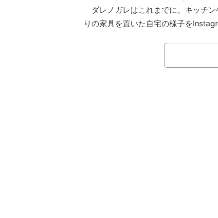
ダレノガレはこれまでに、キッチン
りの家具を置いた自宅の様子をInstag
た。
20日にはInstagramのストーリ
すぐ玄関の床磨きしていたらマネージ
た。最近、床磨き好き。私、床磨きの
い！！」と広々とした玄関をトレーニ
ている写真を投稿していた。