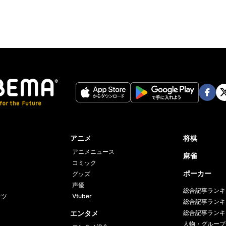
Face
Twi
book
er
アニメ
将棋
アニメニュース
麻雀
コミック
ポーカー
グッズ
声優
総合記事ランキ
ーツ
Vtuber
総合記事ランキ
エンタメ
総合記事ランキ
人物・グループ