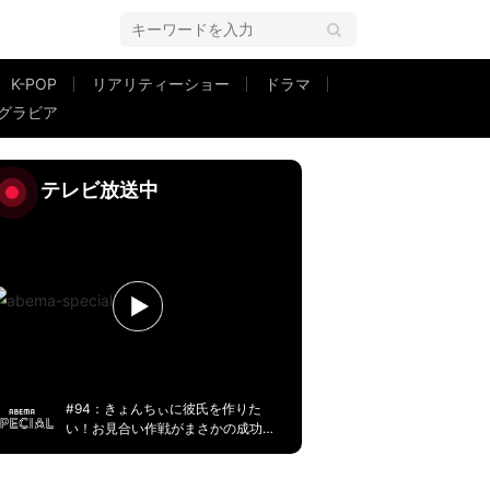
K-POP
リアリティーショー
ドラマ
グラビア
テレビ放送中
#94：きょんちぃに彼氏を作りた
い！お見合い作戦がまさかの成功
に！