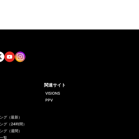
tt
Yout
Insta
ube
gram
関連サイト
VISIONS
PPV
ング（最新）
ング（24時間）
ング（週間）
一覧