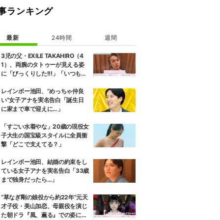
事ランキング
最新
24時間
週間
3児の父・EXILE TAKAHIRO（4
1）、両腕のタトゥーが見える姿
に「びっくりした!!!」「いつもと
また違ったTAKAHIROさん」など
の反響
レインボー池田、“めっちゃ仲良
い”女子アナを実名告白「誕生日
に家まで車で迎えに…」
「すごい水着やな」20歳の現役女
子大生の国宝級スタイルに全員衝
撃「どこで支えてる？」
レインボー池田、結婚の約束をし
ている女子アナを実名告白「33歳
まで独身だったら…」
“草なぎ剛の娘役から約22年”元天
才子役・美山加恋、母親役を演じ
た朝ドラ『風、薫る』での姿に驚