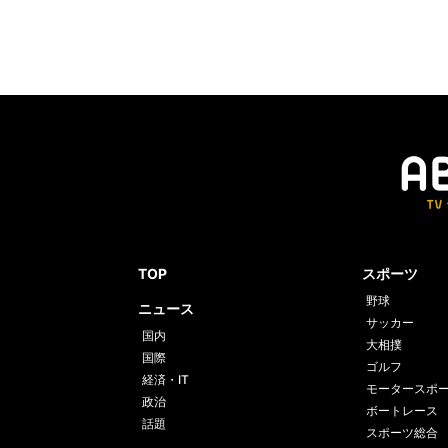
TOP
スポーツ
野球
ニュース
サッカー
国内
大相撲
国際
ゴルフ
経済・IT
モータースポ
政治
ボートレース
話題
スポーツ総合