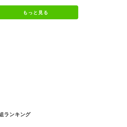
きの声「凛ちゃんがお母さん役を
やるようになったなんて」
もっと見る
組ランキング