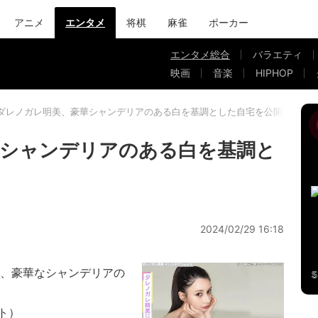
アニメ
エンタメ
将棋
麻雀
ポーカー
エンタメ総合
バラエティ
映画
音楽
HIPHOP
ダレノガレ明美、豪華シャンデリアのある白を基調とした自宅を公開
華シャンデリアのある白を基調と
2024/02/29 16:18
、豪華なシャンデリアの
ト）