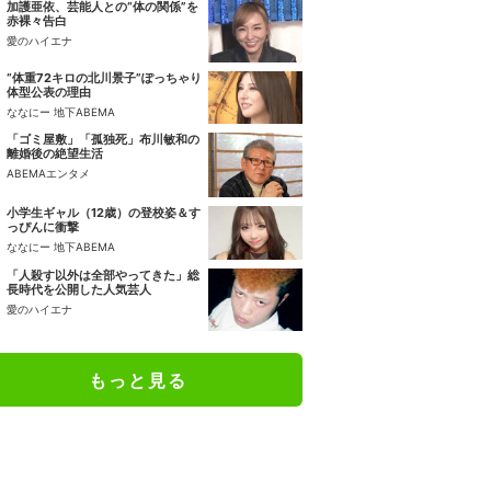
加護亜依、芸能人との“体の関係”を
赤裸々告白
愛のハイエナ
“体重72キロの北川景子”ぽっちゃり
体型公表の理由
ななにー 地下ABEMA
「ゴミ屋敷」「孤独死」布川敏和の
離婚後の絶望生活
ABEMAエンタメ
小学生ギャル（12歳）の登校姿＆す
っぴんに衝撃
ななにー 地下ABEMA
「人殺す以外は全部やってきた」総
長時代を公開した人気芸人
愛のハイエナ
もっと見る