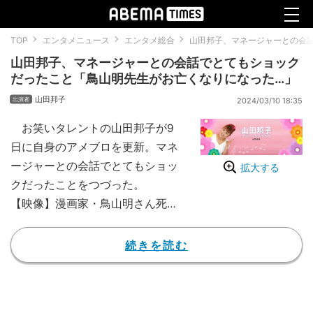
TOP
エンタメニュース
エンタメ総合
山田邦子、マネージャーとの会
山田邦子、マネージャーとの会話でとてもショック
だったこと「鳥山明先生がお亡くなりになった…」
山田邦子
2024/03/10 18:35
お笑いタレントの山田邦子が9
日に自身のアメブロを更新。マネ
ージャーとの会話でとてもショッ
拡大する
クだったことをつづった。
【映像】漫画家・鳥山明さん死
去、68歳
この日、山田は「ショック」と
続きを読む
切り出し「鳥山明先生がお亡くな
りになった…」と3月1日に急性硬
膜下血腫のため亡くなった漫画家