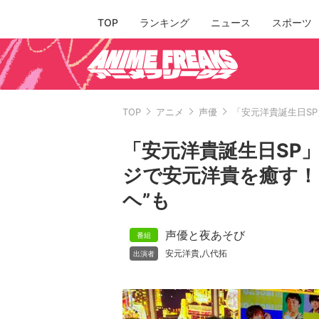
TOP
ランキング
ニュース
スポーツ
TOP
アニメ
声優
「安元洋貴誕生日SP
「安元洋貴誕生日SP
ジで安元洋貴を癒す！
ヘ”も
声優と夜あそび
安元洋貴
八代拓
,