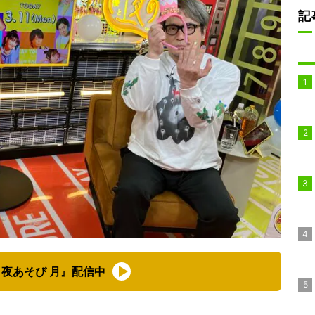
記
夜あそび 月』配信中