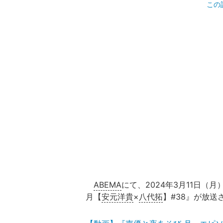
この
ABEMA
にて、2024年3月11日（月
月【
安元洋貴
×
八代拓
】#38』が放送