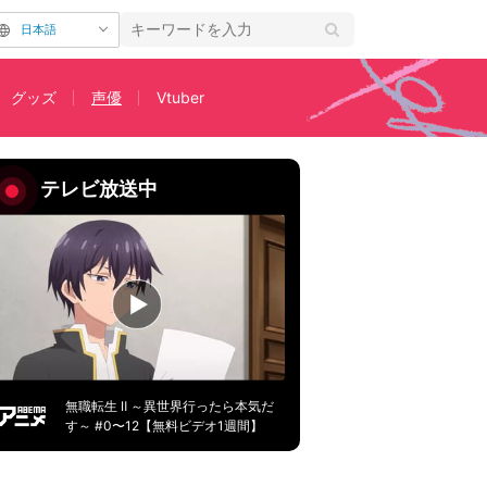
日本語
グッズ
声優
Vtuber
紙ダミヘ”も
テレビ放送中
無職転生 Ⅱ ～異世界行ったら本気だ
す～ #0〜12【無料ビデオ1週間】