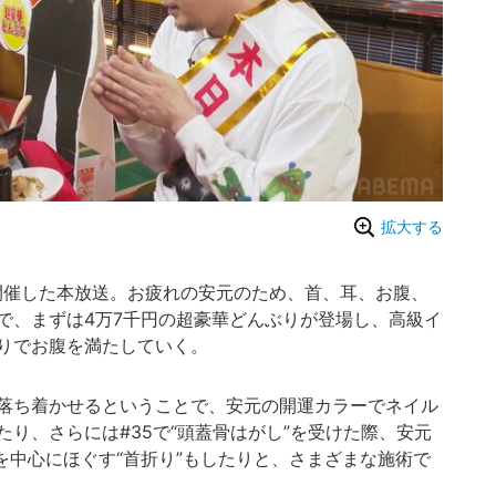
拡大する
開催した本放送。お疲れの安元のため、首、耳、お腹、
で、まずは4万7千円の超豪華どんぶりが登場し、高級イ
りでお腹を満たしていく。
落ち着かせるということで、安元の開運カラーでネイル
り、さらには#35で“頭蓋骨はがし”を受けた際、安元
を中心にほぐす“首折り”もしたりと、さまざまな施術で