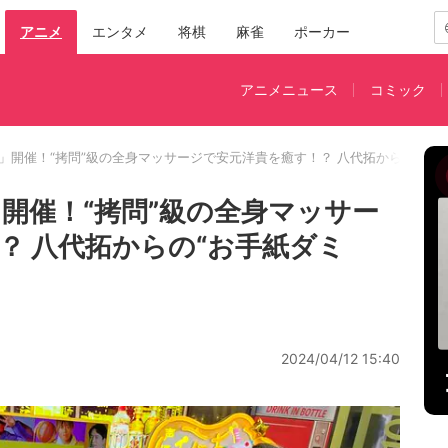
アニメ
エンタメ
将棋
麻雀
ポーカー
アニメニュース
コミック
」開催！“拷問”級の全身マッサージで安元洋貴を癒す！？ 八代拓からの“お手
」開催！“拷問”級の全身マッサー
？ 八代拓からの“お手紙ダミ
2024/04/12 15:40