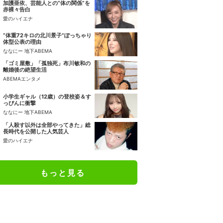
加護亜依、芸能人との“体の関係”を
赤裸々告白
愛のハイエナ
“体重72キロの北川景子”ぽっちゃり
体型公表の理由
ななにー 地下ABEMA
「ゴミ屋敷」「孤独死」布川敏和の
離婚後の絶望生活
ABEMAエンタメ
小学生ギャル（12歳）の登校姿＆す
っぴんに衝撃
ななにー 地下ABEMA
「人殺す以外は全部やってきた」総
長時代を公開した人気芸人
愛のハイエナ
もっと見る