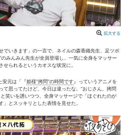
拡大する
せでいきます」の一言で、ネイルの森香織先生、足ツボ
り”のみんみん先生が全員登場し、一気に全身をマッサー
させられるというカオスな状況に。
た安元は「『
姫様“拷問”の時間です
』っていうアニメを
って思ってたけど、今日は違ったな。“おじさん、拷問
」と笑いを誘いつつ、全身マッサージで「ほぐれたのが
す」とスッキリとした表情を見せた。