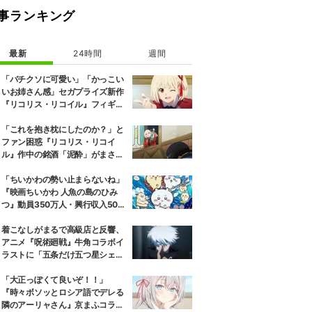
事ランキング
最新
24時間
週間
「バチクソに可愛い」「かっこい
いお姉さん感」セガプライズ新作
『リコリス・リコイル』フィギュ
ア解禁に反響続々
「これを抱き枕にしたのか？」と
ファン困惑『リコリス・リコイ
ル』作中の銘酒「泥酔」がまさか
の一升瓶サイズの抱き枕に
「ちいかわの勢い止まらないね」
『映画ちいかわ 人魚の島のひみ
つ』動員350万人・興行収入50億
円突破が大きな話題に
着こなしがまるで高級店と反響、
アニメ『呪術廻戦』牛角コラボイ
ラストに「五条だけ五つ星シェ
フ」
「大正っぽくて良いぞ！！」
『時々ボソッとロシア語でデレる
隣のアーリャさん』京まふコラボ