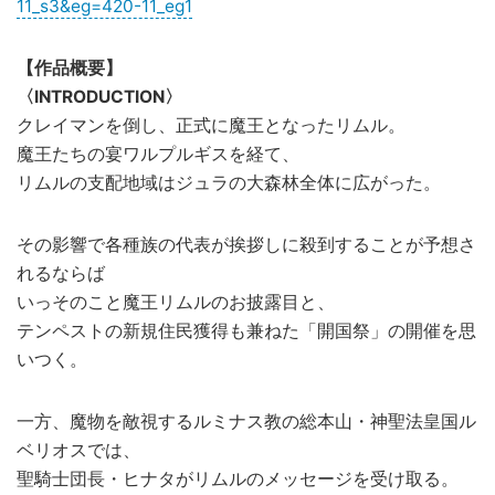
11_s3&eg=420-11_eg1
【作品概要】
〈INTRODUCTION〉
クレイマンを倒し、正式に魔王となったリムル。
魔王たちの宴ワルプルギスを経て、
リムルの支配地域はジュラの大森林全体に広がった。
その影響で各種族の代表が挨拶しに殺到することが予想さ
れるならば
いっそのこと魔王リムルのお披露目と、
テンペストの新規住民獲得も兼ねた「開国祭」の開催を思
いつく。
一方、魔物を敵視するルミナス教の総本山・神聖法皇国ル
ベリオスでは、
聖騎士団長・ヒナタがリムルのメッセージを受け取る。