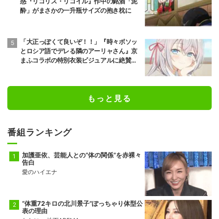
惑『リコリス・リコイル』作中の銘酒「泥
酔」がまさかの一升瓶サイズの抱き枕に
「大正っぽくて良いぞ！！」『時々ボソッ
とロシア語でデレる隣のアーリャさん』京
まふコラボの特別衣装ビジュアルに絶賛の
声
もっと見る
番組ランキング
加護亜依、芸能人との“体の関係”を赤裸々
告白
愛のハイエナ
“体重72キロの北川景子”ぽっちゃり体型公
表の理由