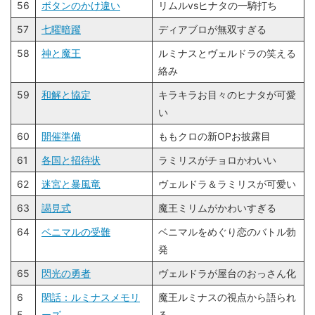
56
ボタンのかけ違い
リムルvsヒナタの一騎打ち
57
七曜暗躍
ディアブロが無双すぎる
58
神と魔王
ルミナスとヴェルドラの笑える
絡み
59
和解と協定
キラキラお目々のヒナタが可愛
い
60
開催準備
ももクロの新OPお披露目
61
各国と招待状
ラミリスがチョロかわいい
62
迷宮と暴風竜
ヴェルドラ＆ラミリスが可愛い
63
謁見式
魔王ミリムがかわいすぎる
64
ベニマルの受難
ベニマルをめぐり恋のバトル勃
発
65
閃光の勇者
ヴェルドラが屋台のおっさん化
6
閑話：ルミナスメモリ
魔王ルミナスの視点から語られ
5.
ーズ
る