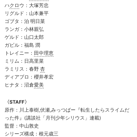
ハ
クロ
ウ：大塚芳忠
リグルド：山本兼平
ゴブタ：泊 明日菜
ランガ：小林親弘
ゲルド：山口太郎
ガビル：福島 潤
トレイニー：
田中理恵
ミリム：日高里菜
ラミリス：春野
杏
ディアブロ：櫻井孝宏
ヒナタ：沼倉
愛美
〈STAFF〉
原作：川上泰樹,伏瀬,みっつばー『転生したらスライムだ
った件』(講談社「月刊少年シリウス」連載)
監督：中山敦史
シリーズ構成：根元歳三