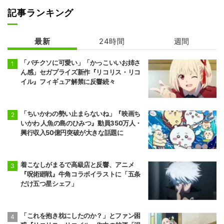
記事ランキング
カヤちゃんはコ
多聞くん今どっ
ワくない
ち！？
最新
24時間
週間
「バチクソに可愛い」「かっこいいお姉さ
ん感」セガプライズ新作『リコリス・リコ
イル』フィギュア解禁に反響続々
「ちいかわの勢い止まらないね」『映画ち
いかわ 人魚の島のひみつ』動員350万人・
興行収入50億円突破が大きな話題に
着こなしがまるで高級店と反響、アニメ
『呪術廻戦』牛角コラボイラストに「五条
だけ五つ星シェフ」
「これを抱き枕にしたのか？」とファン困