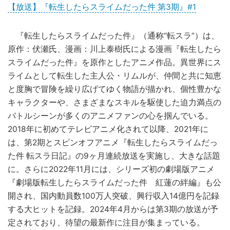
【放送】『転生したらスライムだった件 第3期』#1
『転生したらスライムだった件』（通称“転スラ”）は、
原作：伏瀬氏、漫画：川上泰樹氏による漫画『転生したら
スライムだった件』を原作としたアニメ作品。異世界にス
ライムとして転生した主人公・リムルが、仲間と共に知恵
と度胸で冒険を繰り広げてゆく物語が描かれ、個性豊かな
キャラクターや、さまざまなスキルを駆使した迫力満点の
バトルシーンが多くのアニメファンの心を掴んでいる。
2018年に初めてテレビアニメ化されて以降、2021年に
は、第2期とスピンオフアニメ『転生したらスライムだっ
た件 転スラ日記』の9ヶ月連続放送を実施し、大きな話題
に。さらに2022年11月には、シリーズ初の劇場版アニメ
『劇場版転生したらスライムだった件 紅蓮の絆編』も公
開され、国内動員数100万人突破、興行収入14億円を記録
する大ヒットを記録。2024年4月からは第3期の放送が予
定されており、待望の最新作に注目が集まっている。