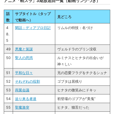
アニメ「転スラ」3期放送回一覧（動画リンクつき）
話
サブタイトル（タップ
見どころ
数
で動画へ）
4
閑話：ディアブロ日記
リムルの特技：名づけ
8.
5
49
悪魔と策謀
ヴェルドラのプリン没収
50
聖人の思惑
ルミナスとヒナタの出会いが
神々しい
51
平和な日々
兄の恋愛フラグをチクるシュナ
52
それぞれの役割
ゴブタは居残り
53
両翼会議
ヒナタの微笑みにドキッ
54
迫り来る者達
初登場のゴブアが”美鬼”
55
聖魔激突
ヒナタ、猫舌だった