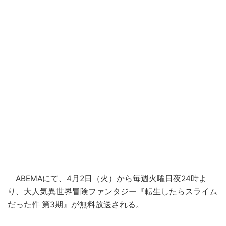
ABEMA
にて、4月2日（火）から毎週火曜日夜24時よ
り、大人気異
世界
冒険ファンタジー『
転生したらスライム
だった件
第3期』が無料放送される。