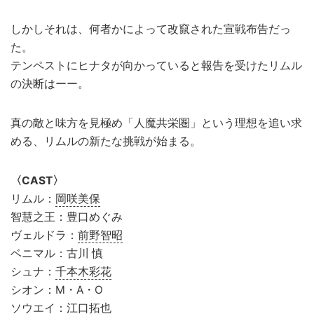
しかしそれは、何者かによって改竄された宣戦布告だっ
た。
テンペストにヒナタが向かっていると報告を受けたリムル
の決断はーー。
真の敵と味方を見極め「人魔共栄圏」という理想を追い求
める、リムルの新たな挑戦が始まる。
〈CAST〉
リムル：
岡咲美保
智慧之王：豊口めぐみ
ヴェルドラ：
前野智昭
ベニマル：古川 慎
シュナ：
千本木彩花
シオン：M・A・O
ソウエイ：
江口拓也