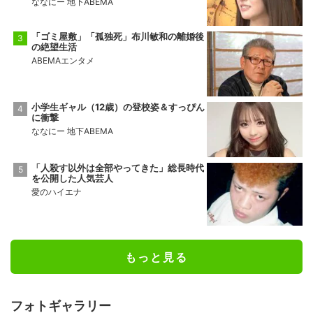
ななにー 地下ABEMA
「ゴミ屋敷」「孤独死」布川敏和の離婚後
の絶望生活
ABEMAエンタメ
小学生ギャル（12歳）の登校姿＆すっぴん
に衝撃
ななにー 地下ABEMA
「人殺す以外は全部やってきた」総長時代
を公開した人気芸人
愛のハイエナ
もっと見る
フォトギャラリー