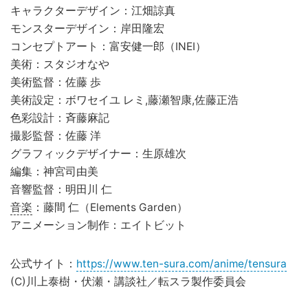
キャラクターデザイン：江畑諒真
モンスターデザイン：岸田隆宏
コンセプトアート：富安健一郎（INEI）
美術：スタジオなや
美術監督：佐藤 歩
美術設定：ボワセイユ レミ,藤瀬智康,佐藤正浩
色彩設計：斉藤麻記
撮影監督：佐藤 洋
グラフィックデザイナー：生原雄次
編集：神宮司由美
音響監督：明田川 仁
音楽
：藤間 仁（Elements Garden）
アニメーション制作：エイトビット
公式サイト：
https://www.ten-sura.com/anime/tensura
(C)川上泰樹・伏瀬・講談社／転スラ製作委員会