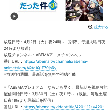
拡大する
放送日時：4月2日（火）夜24時～（以降、毎週火曜日夜
24時より放送）
放送チャンネル：ABEMAアニメチャンネル
番組URL：
https://abema.tv/channels/abema-
anime/slots/AQta1Q1F79jsRy
※放送後1週間、最新話を無料で視聴可能
※「ABEMAプレミアム」ならいち早く、最新話を視聴可能
配信開始日時：3月30日（土）夜11時～（以後、毎週土曜
日夜11時より最新話を配信）
番組URL：
https://abema.tv/video/title/420-11?s=420-