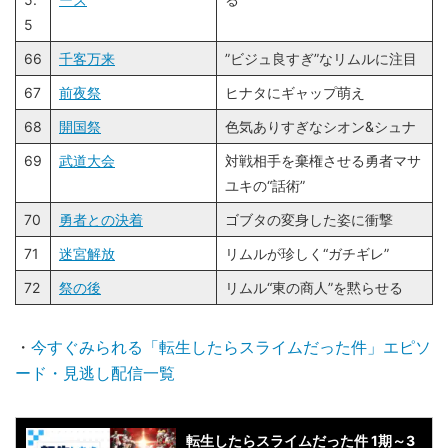
5
66
千客万来
”ビジュ良すぎ”なリムルに注目
67
前夜祭
ヒナタにギャップ萌え
68
開国祭
色気ありすぎなシオン&シュナ
69
武道大会
対戦相手を棄権させる勇者マサ
ユキの“話術”
70
勇者との決着
ゴブタの変身した姿に衝撃
71
迷宮解放
リムルが珍しく“ガチギレ”
72
祭の後
リムル“東の商人”を黙らせる
・
今すぐみられる「転生したらスライムだった件」エピソ
ード・見逃し配信一覧
転生したらスライムだった件 1期～3