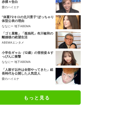
赤裸々告白
愛のハイエナ
“体重72キロの北川景子”ぽっちゃり
体型公表の理由
ななにー 地下ABEMA
「ゴミ屋敷」「孤独死」布川敏和の
離婚後の絶望生活
ABEMAエンタメ
小学生ギャル（12歳）の登校姿＆す
っぴんに衝撃
ななにー 地下ABEMA
「人殺す以外は全部やってきた」総
長時代を公開した人気芸人
愛のハイエナ
もっと見る