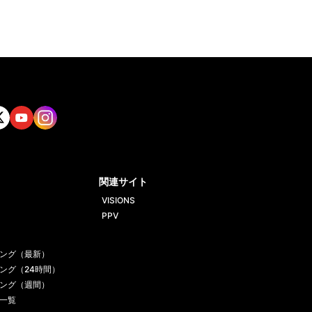
tt
Yout
Insta
ube
gram
関連サイト
VISIONS
PPV
ング（最新）
ング（24時間）
ング（週間）
一覧