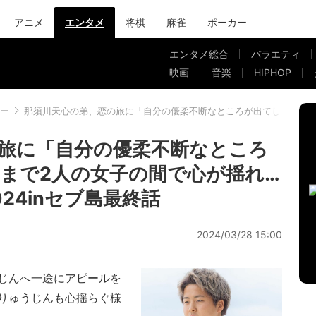
アニメ
エンタメ
将棋
麻雀
ポーカー
エンタメ総合
バラエティ
映画
音楽
HIPHOP
ー
那須川天心の弟、恋の旅に「自分の優柔不断なところが出てしまった」最
旅に「自分の優柔不断なところ
まで2人の女子の間で心が揺れ…
24inセブ島最終話
2024/03/28 15:00
じんへ一途にアピールを
りゅうじんも心揺らぐ様