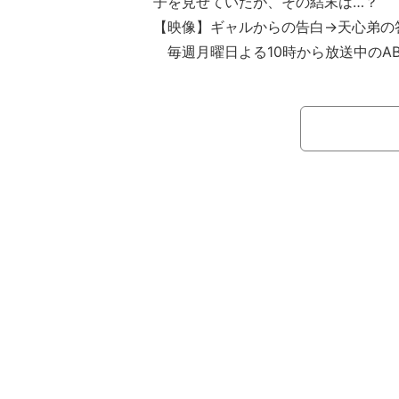
子を見せていたが、その結末は…？
【映像】ギャルからの告白→天心弟の
毎週月曜日よる10時から放送中のAB
りました。』(通称『今日好き』)。25日
最終話が放送。
『今日好き』とは、運命の恋を見つけ
をテーマとした恋愛番組。ルールは2
終日に告白。そこでカップルになった
次の旅を続けるかどうか選べる、とい
け人は井上裕介（NON STYLE）、
輔。なお、今回は特別に3泊4日の旅