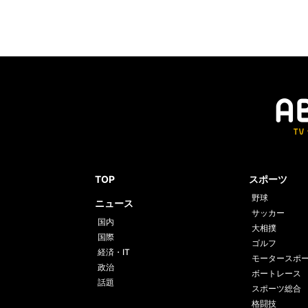
TOP
スポーツ
野球
ニュース
サッカー
国内
大相撲
国際
ゴルフ
経済・IT
モータースポ
政治
ボートレース
話題
スポーツ総合
格闘技