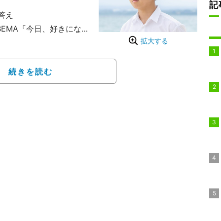
記
答え
EMA『今日、好きにな
拡大する
は卒業編2024inセブ島
続きを読む
る、恋と青春の修学旅行
泊3日の旅を繰り返し、最
ら終了、なれなかったら
うもの。今回の恋愛見届
かす、大友花恋、中川大
となっている。