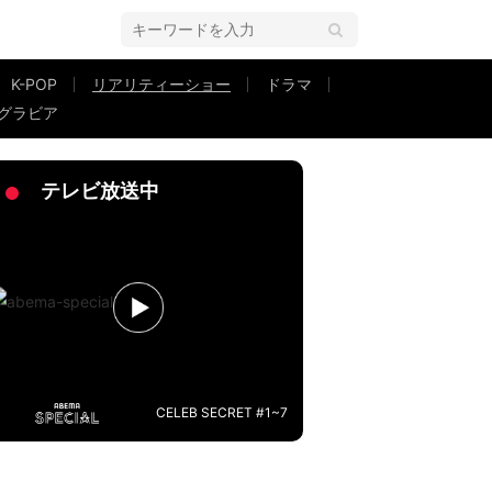
K-POP
リアリティーショー
ドラマ
グラビア
後まで2人の女子の間で心が揺れ…『今日好き』卒業編2024inセブ島最終
テレビ放送中
CELEB SECRET #1~7