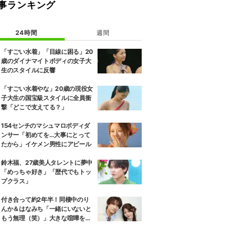
事ランキング
24時間
週間
「すごい水着」「目線に困る」20
歳のダイナマイトボディの女子大
生のスタイルに反響
「すごい水着やな」20歳の現役女
子大生の国宝級スタイルに全員衝
撃「どこで支えてる？」
154センチのマシュマロボディダ
ンサー「初めてを…大事にとって
たから」イケメン男性にアピール
鈴木福、27歳美人タレントに夢中
「めっちゃ好き」「歴代でもトッ
プクラス」
付き合って約2年半！同棲中のり
んか＆はなみち「一緒にいないと
もう無理（笑）」大きな喧嘩を経
験…“別れの危機”を乗り越えた恋