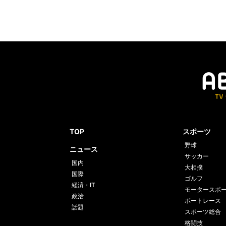
TOP
スポーツ
野球
ニュース
サッカー
国内
大相撲
国際
ゴルフ
経済・IT
モータースポ
政治
ボートレース
話題
スポーツ総合
格闘技