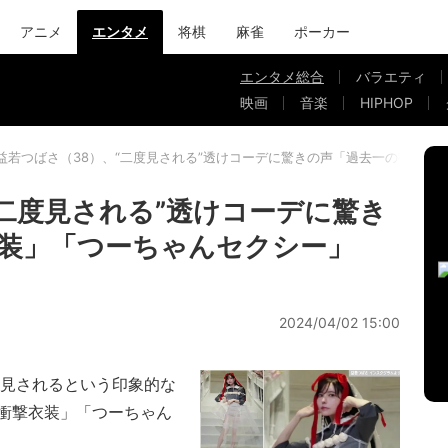
アニメ
エンタメ
将棋
麻雀
ポーカー
エンタメ総合
バラエティ
映画
音楽
HIPHOP
益若つばさ（38）、“二度見される”透けコーデに驚きの声「過去一の衝撃衣
“二度見される”透けコーデに驚き
装」「つーちゃんセクシー」
2024/04/02 15:00
見されるという印象的な
衝撃衣装」「つーちゃん