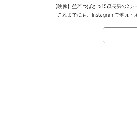
【映像】益若つばさ＆15歳長男の2シ
これまでにも、Instagramで地元
ーリーな私服や15歳の息子とのピン
ッションを見せてきた益若。
1日の更新では「おぱんちゅ赤ずき
づり、グレーのミニ丈トップスに透け
ートを合わせ、頭にリボンを付けた、
ィネートを披露している。