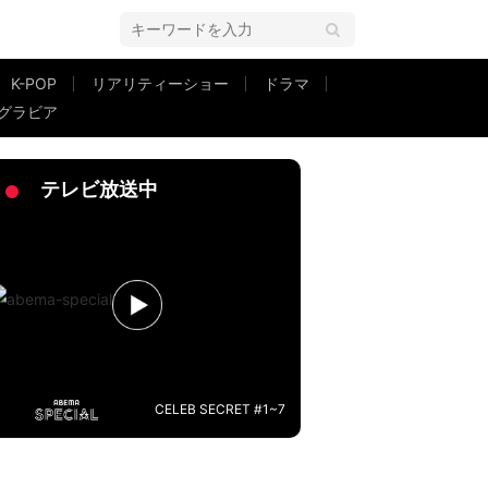
K-POP
リアリティーショー
ドラマ
グラビア
装」「つーちゃんセクシー」
テレビ放送中
CELEB SECRET #1~7