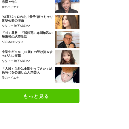
赤裸々告白
愛のハイエナ
“体重72キロの北川景子”ぽっちゃり
体型公表の理由
ななにー 地下ABEMA
「ゴミ屋敷」「孤独死」布川敏和の
離婚後の絶望生活
ABEMAエンタメ
小学生ギャル（12歳）の登校姿＆す
っぴんに衝撃
ななにー 地下ABEMA
「人殺す以外は全部やってきた」総
長時代を公開した人気芸人
愛のハイエナ
もっと見る