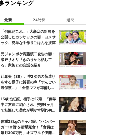
事ランキング
最新
24時間
週間
「何億だこれ…」大豪邸の新居を
公開したカジサックの妻・ヨメサ
ック、簡単な手作りごはんを披露
元ジャンポケ斉藤慎二被告の妻・
瀬戸サオリ「きのうから話して
る」家族との会話を紹介
辻希美（39）、中2次男の荷造り
をする様子に賛否の声「すんごい
過保護…」「全部ママが準備して
くれるんだ」
15歳で妊娠。相手は27歳…「停学
中に友達に紹介され」交際1ヶ月
で妊娠した美女が明かす馴れ初め
に「だいぶ危ねーよ！」小森純も
絶句
体重38kgのキャバ嬢、“ハンバー
ガー10個”を衝撃完食！「食費は
毎月300万円」オズワルド伊藤も
唖然