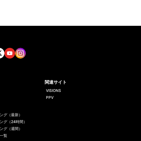
tt
Yout
Insta
ube
gram
関連サイト
VISIONS
PPV
ング（最新）
ング（24時間）
ング（週間）
一覧