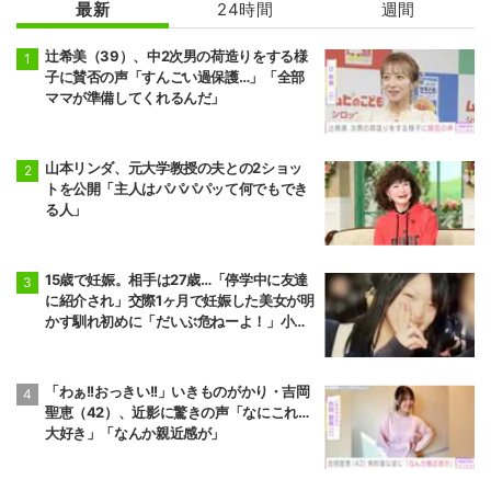
最新
24時間
週間
辻希美（39）、中2次男の荷造りをする様
子に賛否の声「すんごい過保護…」「全部
ママが準備してくれるんだ」
山本リンダ、元大学教授の夫との2ショッ
トを公開「主人はパパパパッて何でもでき
る人」
15歳で妊娠。相手は27歳…「停学中に友達
に紹介され」交際1ヶ月で妊娠した美女が明
かす馴れ初めに「だいぶ危ねーよ！」小森
純も絶句
「わぁ!!おっきい!!」いきものがかり・吉岡
聖恵（42）、近影に驚きの声「なにこれ…
大好き」「なんか親近感が」