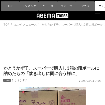
TOP
ランキング
ニュース
スポーツ
アニメ
エン
TOP
エンタメニュース
かとうかず子、スーパーで購入し3箱の段ボール
かとうかず子、スーパーで購入し3箱の段ボールに
詰めたもの「炊き出しに間に合う様に」
かとうかず子
2024/04/04 21:28