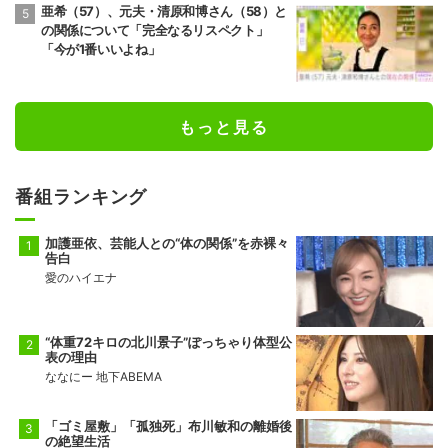
亜希（57）、元夫・清原和博さん（58）と
の関係について「完全なるリスペクト」
「今が1番いいよね」
もっと見る
番組ランキング
加護亜依、芸能人との“体の関係”を赤裸々
告白
愛のハイエナ
“体重72キロの北川景子”ぽっちゃり体型公
表の理由
ななにー 地下ABEMA
「ゴミ屋敷」「孤独死」布川敏和の離婚後
の絶望生活