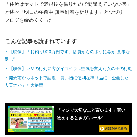
「住所はヤマトで老眼鏡を借りたので間違えていない筈」
と述べ「明日の午前中 無事到着を祈ります」とつづり、
ブログを締めくくった。
こんな記事も読まれています
【映像】「お釣り900万円です」店員からのボケに妻が“見事な
返し”
【映像】レジの行列に客がイライラ…空気を変えた女の子の行動
発売前からネットで話題！買い物に便利な神商品に「企画した
人天才か」と大絶賛
「マジで大切なこと言います」買い
物をするときの“ルール”
ABEMAでみる