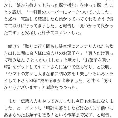
かし「娘から教えてもらった探す機能」を使って探したこ
とを説明。「一軒目のスーパーにマークついていました」
と述べ「電話して確認したら預かっていてくれるそうで慌
てて取りに行ってきました」と報告し「見つかって良かっ
たです」と安堵した様子でコメントした。
続けて「取りに行く間もし駐車場にスンナリ入れたら炊
き出しに間に合う様に箱入りのお菓子を」「買うだけ買っ
て積み込んで と向かいました」と明かし「お菓子を買い
時計をゲットしてヤマトさんに途中で立ち寄り」と説明。
「ヤマトの方々も大きな箱に詰め方を工夫しいろいろトラ
イして下さり3箱に納める事が出来ました」と述べ「あり
がとうございます」と感謝をつづった。
また「伝票入力もやってみましたし今日も勉強になりま
した」とコメントし「時計を落としただけなのに午前中に
あきらめたお菓子を送る！という作業まで完了」と報告。