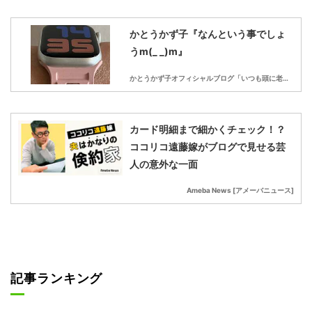
かとうかず子『なんという事でしょ
うm(_ _)m』
かとうかず子オフィシャルブログ「いつも頭に老眼鏡」Powered by Ameba
カード明細まで細かくチェック！？
ココリコ遠藤嫁がブログで見せる芸
人の意外な一面
Ameba News [アメーバニュース]
記事ランキング