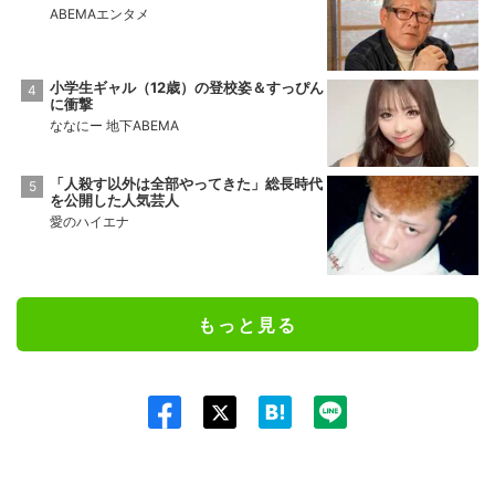
ABEMAエンタメ
小学生ギャル（12歳）の登校姿＆すっぴん
に衝撃
ななにー 地下ABEMA
「人殺す以外は全部やってきた」総長時代
を公開した人気芸人
愛のハイエナ
もっと見る
Twit
ter