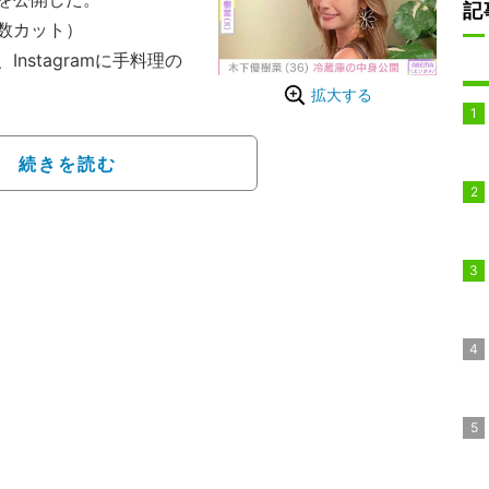
記
数カット）
stagramに手料理の
拡大する
は、「きょうはママが会
カレーを。出来たら冷蔵
続きを読む
歳の次女・茉叶菜さんに作