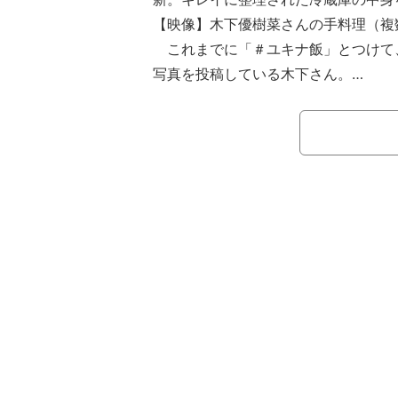
【映像】木下優樹菜さんの手料理（複
これまでに「＃ユキナ飯」とつけて、In
写真を投稿している木下さん。
3月22日に更新したストーリーズで
食で出ちゃうから、リクエストの王道
庫へ」と11歳の長女・莉々菜さん、8
った作り置きカレーを紹介した。