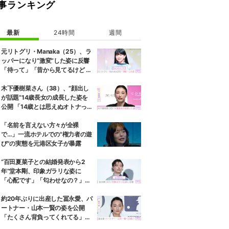
事ランキング
最新
24時間
週間
元リトグリ・Manaka（25）、ラ
ッパーになり“激変”した姿に反響
「待って」「昔から見てるけど 最
近ずっと可愛くなってる」
木下優樹菜さん（38）、“顔出し
が話題”14歳長女の成長した姿を
公開 「14歳とは思えぬオトナっぽ
さ」「優樹菜ちゃんにそっくりす
ぎる」など反響
「名前を言えない方々が全裸
で…」一流ホテルでの"権力者の遊
び"の実態を元港区女子が暴露
“百田夏菜子との結婚発表から2
年”堂本剛、印象ガラリな姿に
「心配です」「匂わせなの？」な
どさまざまな声
約20年ぶりに出産した冨永愛、パ
ートナー・山本一賢の姿を公開
「たくさん背負ってくれてる」感
謝の思いをつづる