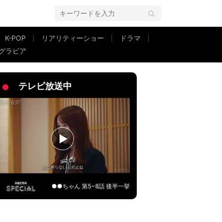
K-POP
リアリティーショー
ドラマ
グラビア
夫・藤本敏史におすそ分けしたことも
テレビ放送中
●●ちゃん 第5~8話 後半一挙