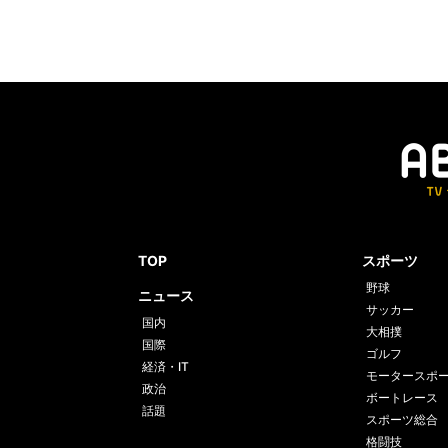
TOP
スポーツ
野球
ニュース
サッカー
国内
大相撲
国際
ゴルフ
経済・IT
モータースポ
政治
ボートレース
話題
スポーツ総合
格闘技