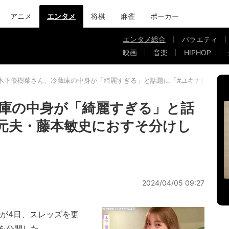
アニメ
エンタメ
将棋
麻雀
ポーカー
エンタメ総合
バラエティ
映画
音楽
HIPHOP
木下優樹菜さん、冷蔵庫の中身が「綺麗すぎる」と話題に「#ユキナ飯」を元
庫の中身が「綺麗すぎる」と話
元夫・藤本敏史におすそ分けし
2024/04/05 09:27
が4日、スレッズを更
を公開した。