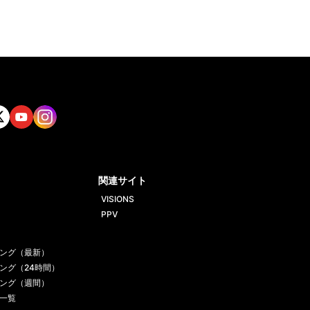
tt
Yout
Insta
ube
gram
関連サイト
VISIONS
PPV
ング（最新）
ング（24時間）
ング（週間）
一覧