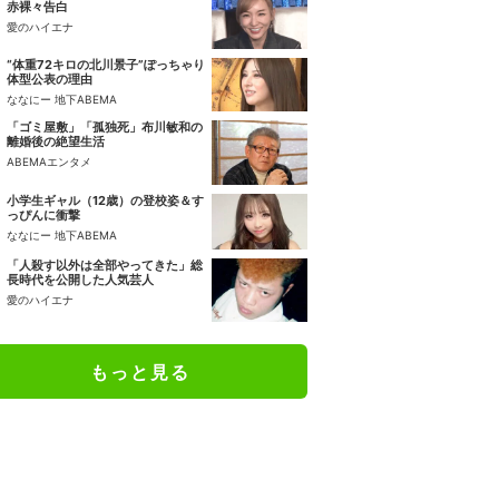
赤裸々告白
愛のハイエナ
“体重72キロの北川景子”ぽっちゃり
体型公表の理由
ななにー 地下ABEMA
「ゴミ屋敷」「孤独死」布川敏和の
離婚後の絶望生活
ABEMAエンタメ
小学生ギャル（12歳）の登校姿＆す
っぴんに衝撃
ななにー 地下ABEMA
「人殺す以外は全部やってきた」総
長時代を公開した人気芸人
愛のハイエナ
もっと見る