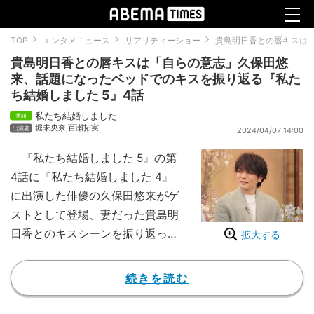
TOP
エンタメニュース
リアリティーショー
貴島明日香との唇キスは「
貴島明日香との唇キスは「自らの意志」久保田悠
来、話題になったベッドでのキスを振り返る『私た
ち結婚しました 5』4話
私たち結婚しました
堀未央奈
,
百瀬拓実
2024/04/07 14:00
『私たち結婚しました 5』の第
4話に『私たち結婚しました 4』
に出演した俳優の久保田悠来がゲ
ストとして登場、妻だった貴島明
日香とのキスシーンを振り返っ
拡大する
た。
【映像】貴島明日香から求めたベ
続きを読む
ッドでの唇キス
シーズン4で貴島明日香と番組