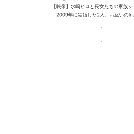
【映像】水嶋ヒロと長女たちの家族シ
2009年に結婚した2人。お互いのIns
女、4歳の次女との日常を投稿してい
迎えた次女や長女の七五三ショットな
周年の際に姉妹が仲良く手をつなぐ姿
もらったサプライズカードなどを披露