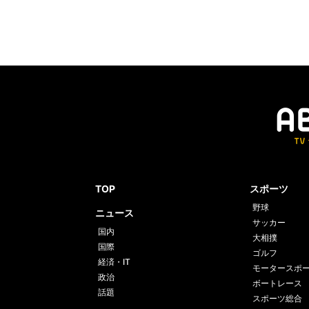
TOP
スポーツ
野球
ニュース
サッカー
国内
大相撲
国際
ゴルフ
経済・IT
モータースポ
政治
ボートレース
話題
スポーツ総合