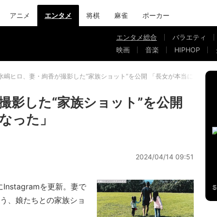
アニメ
エンタメ
将棋
麻雀
ポーカー
エンタメ総合
バラエティ
映画
音楽
HIPHOP
水嶋ヒロ、妻・絢香が撮影した“家族ショット”を公開 「長女が本当に大きく
撮影した“家族ショット”を公開
なった」
2024/04/14 09:51
stagramを更新。妻で
いう、娘たちとの家族ショ