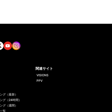
tt
Yout
Insta
ube
gram
関連サイト
VISIONS
PPV
ング（最新）
ング（24時間）
ング（週間）
一覧