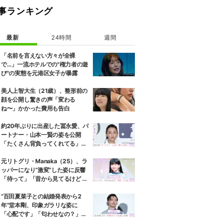
事ランキング
最新
24時間
週間
「名前を言えない方々が全裸
で…」一流ホテルでの"権力者の遊
び"の実態を元港区女子が暴露
美人上智大生（21歳）、整形前の
顔を公開し驚きの声「変わる
ね〜」かかった費用も告白
約20年ぶりに出産した冨永愛、パ
ートナー・山本一賢の姿を公開
「たくさん背負ってくれてる」感
謝の思いをつづる
元リトグリ・Manaka（25）、ラ
ッパーになり“激変”した姿に反響
「待って」「昔から見てるけど 最
近ずっと可愛くなってる」
“百田夏菜子との結婚発表から2
年”堂本剛、印象ガラリな姿に
「心配です」「匂わせなの？」な