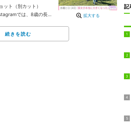
ョット（別カット）
記
tagramでは、8歳の長
拡大する
る。水嶋はイヤイヤ期を
ど、そして絢香は結婚14
続きを読む
、15周年では我が子から
していた。