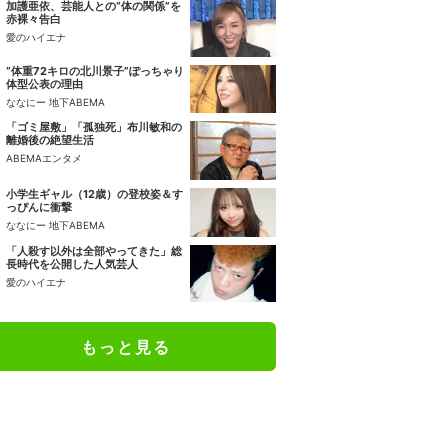
加護亜依、芸能人との“体の関係”を
赤裸々告白
愛のハイエナ
“体重72キロの北川景子”ぽっちゃり
体型公表の理由
ななにー 地下ABEMA
「ゴミ屋敷」「孤独死」布川敏和の
離婚後の絶望生活
ABEMAエンタメ
小学生ギャル（12歳）の登校姿＆す
っぴんに衝撃
ななにー 地下ABEMA
「人殺す以外は全部やってきた」総
長時代を公開した人気芸人
愛のハイエナ
もっと見る