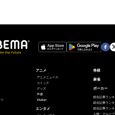
Face
Twi
book
er
アニメ
将棋
アニメニュース
麻雀
コミック
ポーカー
グッズ
声優
総合記事ランキ
ーツ
Vtuber
総合記事ランキ
エンタメ
総合記事ランキ
人物・グループ