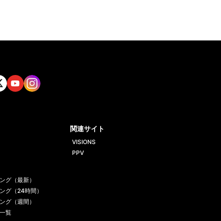
tt
Yout
Insta
ube
gram
関連サイト
VISIONS
PPV
ング（最新）
ング（24時間）
ング（週間）
一覧