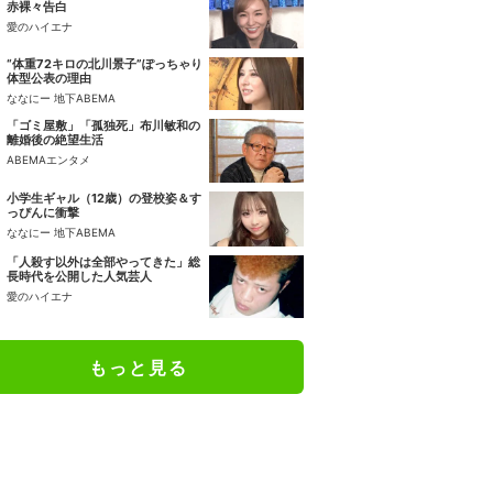
赤裸々告白
愛のハイエナ
“体重72キロの北川景子”ぽっちゃり
体型公表の理由
ななにー 地下ABEMA
「ゴミ屋敷」「孤独死」布川敏和の
離婚後の絶望生活
ABEMAエンタメ
小学生ギャル（12歳）の登校姿＆す
っぴんに衝撃
ななにー 地下ABEMA
「人殺す以外は全部やってきた」総
長時代を公開した人気芸人
愛のハイエナ
もっと見る