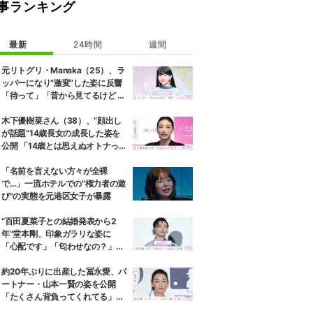
事ランキング
最新
24時間
週間
元リトグリ・Manaka（25）、ラ
ッパーになり“激変”した姿に反響
「待って」「昔から見てるけど 最
近ずっと可愛くなってる」
木下優樹菜さん（38）、“顔出し
が話題”14歳長女の成長した姿を
公開 「14歳とは思えぬオトナっぽ
さ」「優樹菜ちゃんにそっくりす
ぎる」など反響
「名前を言えない方々が全裸
で…」一流ホテルでの"権力者の遊
び"の実態を元港区女子が暴露
“百田夏菜子との結婚発表から2
年”堂本剛、印象ガラリな姿に
「心配です」「匂わせなの？」な
どさまざまな声
約20年ぶりに出産した冨永愛、パ
ートナー・山本一賢の姿を公開
「たくさん背負ってくれてる」感
謝の思いをつづる