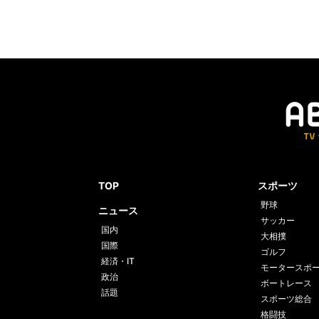
TOP
スポーツ
野球
ニュース
サッカー
国内
大相撲
国際
ゴルフ
経済・IT
モータースポ
政治
ボートレース
話題
スポーツ総合
格闘技