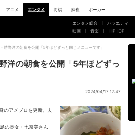
アニメ
エンタメ
将棋
麻雀
ポーカー
エンタメ総合
バラエティ
映画
音楽
HIPHOP
・勝野洋の朝食を公開「5年ほどずっと同じメニューです」
野洋の朝食を公開「5年ほどずっ
」
2024/04/17 17:47
身のアメブロを更新。夫
中島の長女・七奈美さん