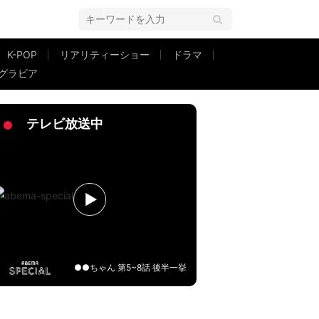
K-POP
リアリティーショー
ドラマ
グラビア
テレビ放送中
●●ちゃん 第5~8話 後半一挙