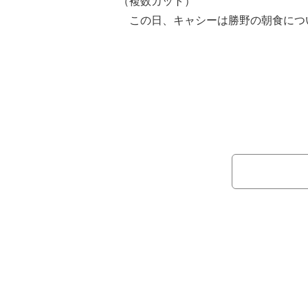
（複数カット）
この日、キャシーは勝野の朝食につ
じメニューです」と説明。「パパの元
かげです」と勝野が食べている朝食を
続けて「屋上の庭に野生のポピーの
と明かし「調べたら外来種で、すごく
してしまうそうです。なので取りまし
野と孫・恵偉人くんの2ショットを公
歌ったり！この大切な時間 宝物です
また「午後からはカフェにいました
お客様がいらしてくださってありがと
のコメント。「ワインセットを用意し
の仕事が終わるのを待っています」と
姿を公開し「帰りは2人でぶらぶら歩