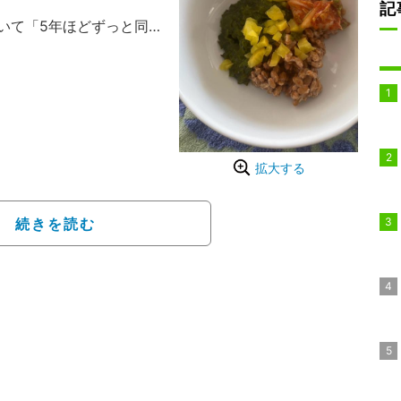
記
いて「5年ほどずっと同
気はこのめかぶ納豆のお
写真で公開した。
ような花が咲きました」
強くて、他の植物を枯ら
拡大する
た」と報告。屋上での勝
開し「空を見たり、歌を
続きを読む
」とつづった。
」と報告し「たくさんの
うございました」と感謝
て少しづつ飲みながら私
カフェに滞在する勝野の
きます」「ちょっと遠回