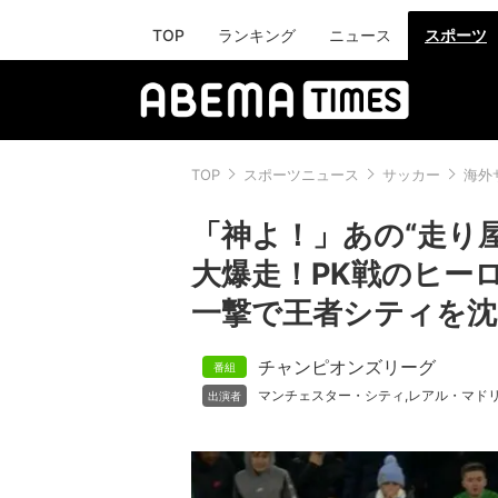
TOP
ランキング
ニュース
スポーツ
TOP
スポーツニュース
サッカー
海外
「神よ！」あの“走り
大爆走！PK戦のヒー
一撃で王者シティを沈
チャンピオンズリーグ
マンチェスター・シティ
レアル・マド
,