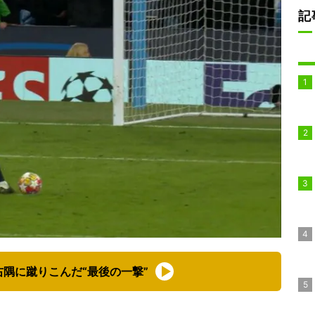
記
隅に蹴りこんだ“最後の一撃”