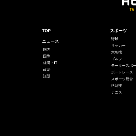
TOP
スポーツ
野球
ニュース
サッカー
国内
大相撲
国際
ゴルフ
経済・IT
モータースポ
政治
ボートレース
話題
スポーツ総合
格闘技
テニス