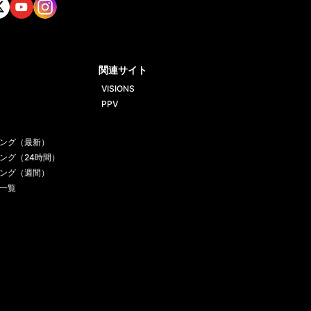
tt
Yout
Insta
ube
gram
関連サイト
VISIONS
PPV
ング（最新）
ング（24時間）
ング（週間）
一覧