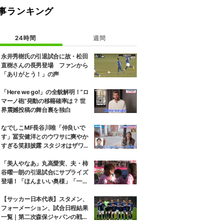
事ランキング
24時間
週間
永井秀樹氏の引退試合に故・松田
直樹さんの長男登場 ファンから
「ありがとう！」の声
「Here we go!」の全貌解明！“ロ
マーノ砲”発動の移籍確率は？ 世
界震撼投稿の舞台裏を独白
なでしこMF長谷川唯「仲良いで
す」冨安健洋とのウワサに爽やか
すぎる笑顔披露 スタジオはザワザ
ワ「はぐらかし方が女優さん！」
「美人やなあ」丸高愛実、夫・柿
谷曜一朗の引退試合にサプライズ
登場！「ほんまいい奥様」「一緒
にお辞儀するの素敵」家族愛が脚
光
【サッカー日本代表】スタメン、
フォーメーション、試合日程結果
一覧｜第二次森保ジャパンの戦歴