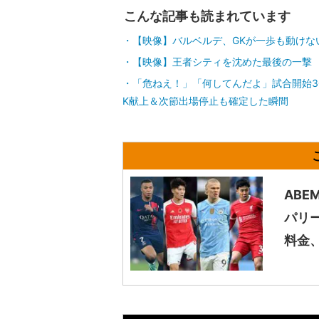
こんな記事も読まれています
【映像】バルベルデ、GKが一歩も動けな
【映像】王者シティを沈めた最後の一撃
「危ねえ！」「何してんだよ」試合開始3
K献上＆次節出場停止も確定した瞬間
AB
パリ
料金