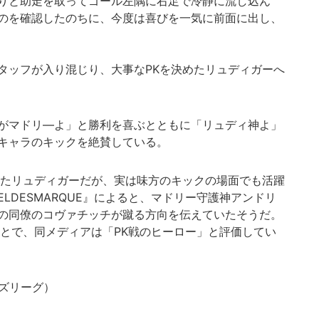
りと助走を取ってゴール左隅に右足で冷静に流し込ん
のを確認したのちに、今度は喜びを一気に前面に出し、
タッフが入り混じり、大事なPKを決めたリュディガーへ
がマドリ―よ」と勝利を喜ぶとともに「リュディ神よ」
キャラのキックを絶賛している。
たリュディガーだが、実は味方のキックの場面でも活躍
LDESMARQUE』によると、マドリー守護神アンドリ
の同僚のコヴァチッチが蹴る方向を伝えていたそうだ。
ことで、同メディアは「PK戦のヒーロー」と評価してい
ンズリーグ）