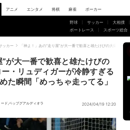
アニメ
エンタメ
将棋
麻雀
ポーカー
野球
サッカー
大相撲
ボートレース
スポーツ総合
サッカー
「神よ！」あの“走り屋”が大一番で歓喜と雄たけびの大爆走！P
屋”が大一番で歓喜と雄たけびの
ロー・リュディガーが冷静すぎる
めた瞬間「めっちゃ走ってる」
リード
ペップグアルディオラ
,
2024/04/19 12:20