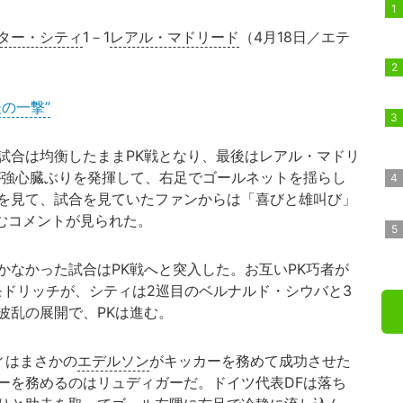
ター・シティ
1－1
レアル・マドリード
（4月18日／エテ
の一撃”
合は均衡したままPK戦となり、最後はレアル・マドリ
が強心臓ぶりを発揮して、右足でゴールネットを揺らし
を見て、試合を見ていたファンからは「喜びと雄叫び」
むコメントが見られた。
つかなかった試合はPK戦へと突入した。お互いPK巧者が
モドリッチが、シティは2巡目のベルナルド・シウバと3
波乱の展開で、PKは進む。
ィはまさかの
エデルソン
がキッカーを務めて成功させた
ーを務めるのはリュディガーだ。ドイツ代表DFは落ち