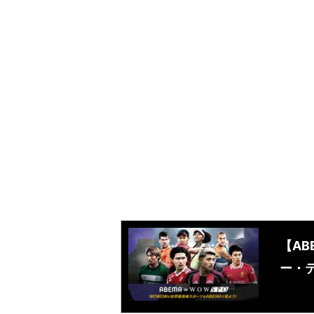
【AB
ー・