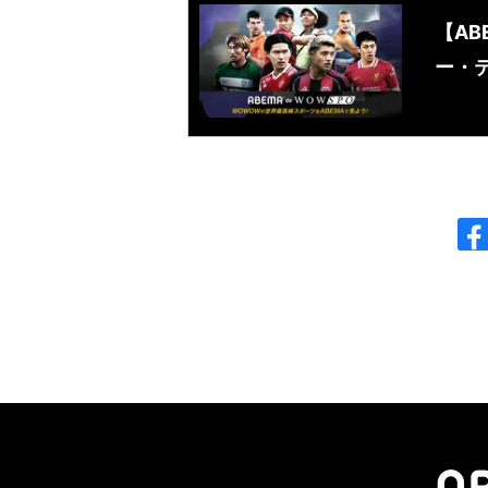
【AB
ー・