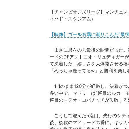
【
チャンピオンズリーグ
】
マンチェス
ィハド・スタジアム）
【映像】ゴール右隅に蹴りこんだ“最後
まさに息をのむ最後の瞬間だった。試
ードのDFアントニオ・リュディガー
て決着した。嬉しさを大爆発させる姿
「めっちゃ走ってるw」と勝利を楽し
1-1のまま120分が経過し、決着が
多い中で、マドリーは1巡目のルカ・
巡目のマテオ・コバチッチが失敗する
こうして迎えた5巡目、先行のシテ
後、後攻のマドリードの番に。キッカ