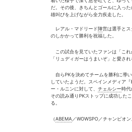
着いた様子で深く息を吐くと、ゆっく
だ。その後、きちんとゴールに入った
雄叫びを上げながら全力疾走した。
レアル・マドリード
陣
営は選手とス
のしかかって勝利を祝福した。
この試合を見ていたファンは「これ
「リュディガーはうまいぞ」と愛され
自らPKを決めてチームを勝利に導い
していたようだ。スペインメディア『E
ー・ルニンに対して、
チェルシー
時代
その読み通りPKストップに成功した
る。
（
ABEMA
／WOWSPO／チャンピオ