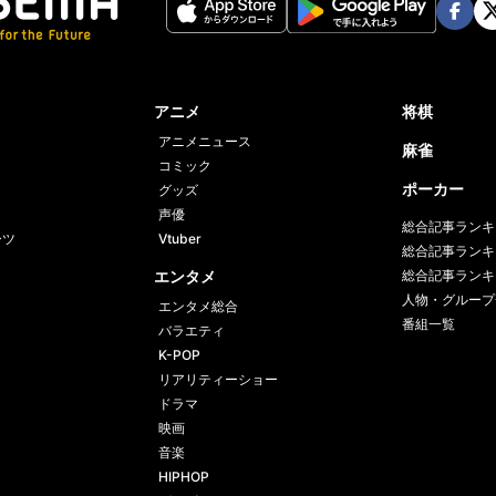
Face
Twi
book
er
アニメ
将棋
アニメニュース
麻雀
コミック
ポーカー
グッズ
声優
総合記事ランキ
ーツ
Vtuber
総合記事ランキ
エンタメ
総合記事ランキ
人物・グループ
エンタメ総合
番組一覧
バラエティ
K-POP
リアリティーショー
ドラマ
映画
音楽
HIPHOP