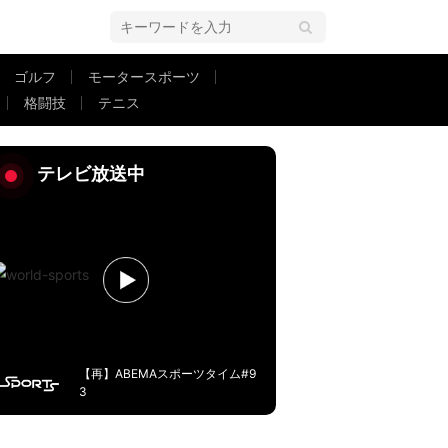
ゴルフ
モータースポーツ
格闘技
テニス
K戦のヒーロー・リュディガーが冷静すぎる一撃で王者シティを沈めた瞬間「
テレビ放送中
【再】ABEMAスポーツタイム#9
3