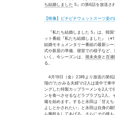
ち結婚しました
5』の第6話を放送さ
【映像】ピチピチウェットスーツ姿の
『私たち結婚しました 5』は、韓国で
ット番組『私たち結婚しました』（※
結婚モキュメンタリー番組の最新シー
式や新居の準備、寝室での様子など、
いく。今シーズンは、
堀未央奈
と
百瀬
る。
4月19日（金）23時より放送の第
瑠の“たかみる夫婦”の2人は道中で
ングした特製カップラーメンを2人で
ンを食べさせるなどラブラブな2人。
備を始めます。すると永田は「甘えち
よしとかされたい」と永田は自身の願
ら腕枕をしてあげる。さらにその後も