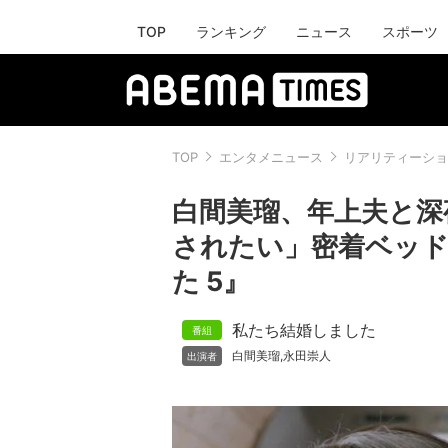
TOP
ランキング
ニュース
スポーツ
TOP
エンタメニュース
リアリティーショ
白間美瑠、年上夫と深
されたい」密着ベッド
た 5』
私たち結婚しました
白間美瑠
永田崇人
,