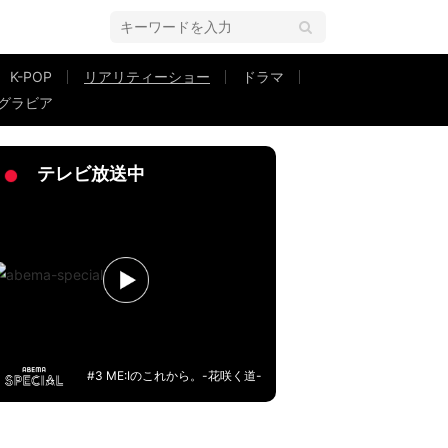
K-POP
リアリティーショー
ドラマ
グラビア
ドで“逆腕枕”『私たち結婚しました 5』
テレビ放送中
#3 ME:Iのこれから。-花咲く道-