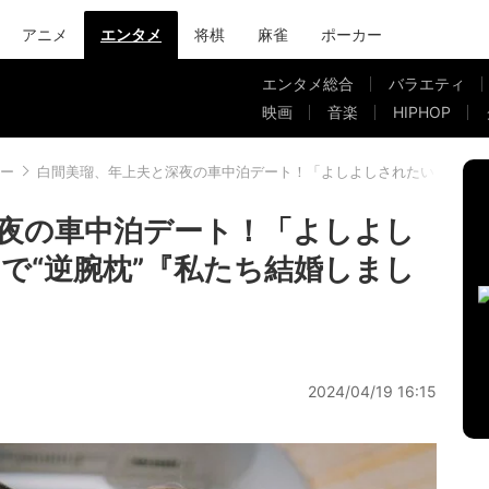
アニメ
エンタメ
将棋
麻雀
ポーカー
エンタメ総合
バラエティ
映画
音楽
HIPHOP
ー
白間美瑠、年上夫と深夜の車中泊デート！「よしよしされたい」密着ベッ
夜の車中泊デート！「よしよし
で“逆腕枕”『私たち結婚しまし
2024/04/19 16:15