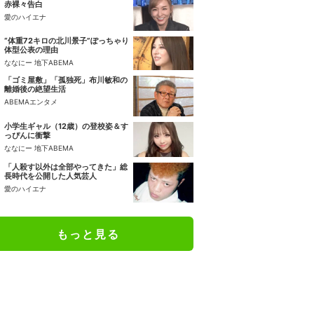
赤裸々告白
愛のハイエナ
“体重72キロの北川景子”ぽっちゃり
体型公表の理由
ななにー 地下ABEMA
「ゴミ屋敷」「孤独死」布川敏和の
離婚後の絶望生活
ABEMAエンタメ
小学生ギャル（12歳）の登校姿＆す
っぴんに衝撃
ななにー 地下ABEMA
「人殺す以外は全部やってきた」総
長時代を公開した人気芸人
愛のハイエナ
もっと見る