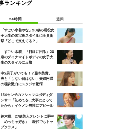
事ランキング
24時間
週間
「すごい水着やな」20歳の現役女
子大生の国宝級スタイルに全員衝
撃「どこで支えてる？」
「すごい水着」「目線に困る」20
歳のダイナマイトボディの女子大
生のスタイルに反響
中2男子がいても！？藤本美貴、
夫と「しない日はない」夫婦円満
の秘訣激白にスタジオ驚愕
154センチのマシュマロボディダ
ンサー「初めてを…大事にとって
たから」イケメン男性にアピール
鈴木福、27歳美人タレントに夢中
「めっちゃ好き」「歴代でもトッ
プクラス」