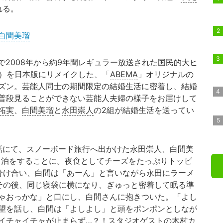
れる。
白間美瑠
2008年から約9年間レギュラー放送された国民的大ヒ
1）を日本版にリメイクした、「
ABEMA
」オリジナルの
ズン。芸能人同士の期間限定の結婚生活に密着し、結婚
普段見ることができない芸能人夫婦の様子をお届けして
拓実
、
白間美瑠
と
永田崇人
の2組が結婚生活を送ってい
6話にて、スノーボード旅行へ出かけた永田崇人、白間美
車中泊をすることに。夜食としてチーズをたっぷりトッピ
分け合い、白間は「あーん」と言いながら永田にラーメ
その後、同じ寝袋に横になり、ぎゅっと密着して眠る準
ゃおっかな」と口にし、白間さんに抱きついた。「よし
望を話し、白間は「よしよし」と頭をポンポンとしなが
イチャイチャが止まらず…？！スタジオゲストの
木村カ