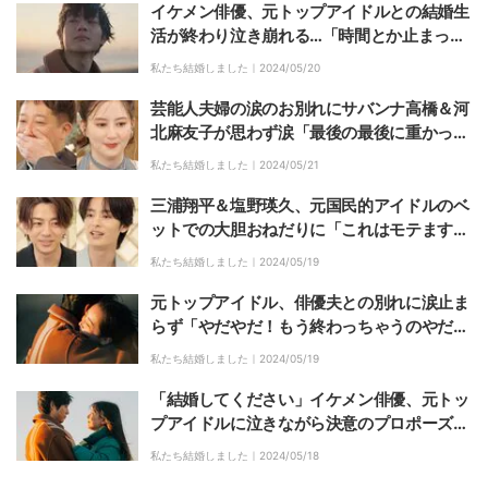
イケメン俳優、元トップアイドルとの結婚生
活が終わり泣き崩れる…「時間とか止まっち
ゃえばいいのに」「大好きです」『私たち結
私たち結婚しました｜
2024/05/20
婚しました 5』
芸能人夫婦の涙のお別れにサバンナ高橋＆河
北麻友子が思わず涙「最後の最後に重かっ
た」『私たち結婚しました 5』最終話
私たち結婚しました｜
2024/05/21
三浦翔平＆塩野瑛久、元国民的アイドルのベ
ットでの大胆おねだりに「これはモテます」
『私たち結婚しました 5』最終話
私たち結婚しました｜
2024/05/19
元トップアイドル、俳優夫との別れに涙止ま
らず「やだやだ！もう終わっちゃうのやだ」
『私たち結婚しました 5』最終話
私たち結婚しました｜
2024/05/19
「結婚してください」イケメン俳優、元トッ
プアイドルに泣きながら決意のプロポーズ！
三浦翔平「あれはガチ」『私たち結婚しまし
私たち結婚しました｜
2024/05/18
た 5』最終話