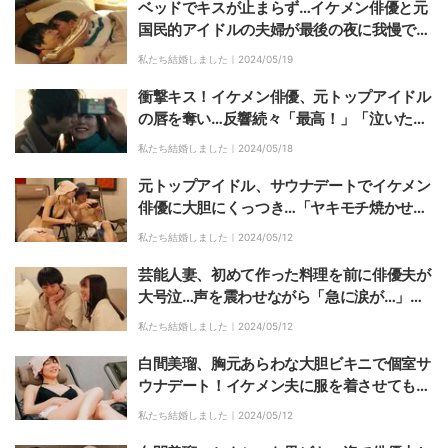
ベッドでキスが止まらず…イケメン俳優と元
国民的アイドルの夫婦が最後の夜に我慢でき
ず「寝れないんじゃない？」『私たち結婚し
私たち結婚しました｜
2024/05/19
ました 5』最終話
衝撃キス！イケメン俳優、元トップアイドル
の唇を奪い…反響続々「最高！」「泣いた」
『私たち結婚しました 5』最終話
私たち結婚しました｜
2024/05/18
元トップアイドル、サウナデートでイケメン
俳優に大胆にくっつき…「ヤキモチ焼かせた
くなるな」『私たち結婚しました 5』第9話
私たち結婚しました｜
2024/05/12
芸能人妻、初めて作った料理を前に俳優夫が
大号泣…声を震わせながら「急に涙が…」
『私たち結婚しました 5』第9話
私たち結婚しました｜
2024/05/12
白間美瑠、胸元あらわな大胆ビキニで個室サ
ウナデート！イケメン夫に服を着させてもら
い…『私たち結婚しました 5』第9話
私たち結婚しました｜
2024/05/12