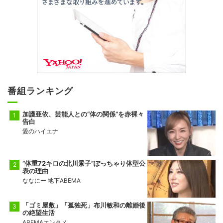
番組ランキング
加護亜依、芸能人との“体の関係”を赤裸々
告白
愛のハイエナ
“体重72キロの北川景子”ぽっちゃり体型公
表の理由
ななにー 地下ABEMA
「ゴミ屋敷」「孤独死」布川敏和の離婚後
の絶望生活
ABEMAエンタメ