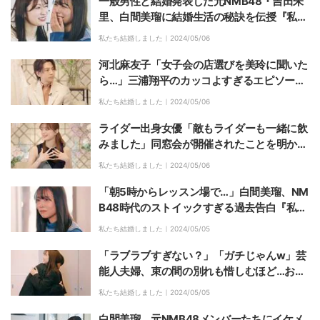
一般男性と結婚発表した元NMB48・吉田朱
里、白間美瑠に結婚生活の秘訣を伝授『私た
ち結婚しました 5』第8話
私たち結婚しました｜
2024/05/06
河北麻友子「女子会の店選びを美玲に聞いた
ら…」三浦翔平のカッコよすぎるエピソード
を暴露しスタジオびっくり！『私たち結婚し
私たち結婚しました｜
2024/05/06
ました 5』第8話
ライダー出身女優「敵もライダーも一緒に飲
みました」同窓会が開催されたことを明かす
『私たち結婚しました 5』第8話
私たち結婚しました｜
2024/05/06
「朝5時からレッスン場で…」白間美瑠、NM
B48時代のストイックすぎる過去告白『私た
ち結婚しました 5』第8話
私たち結婚しました｜
2024/05/05
「ラブラブすぎない？」「ガチじゃんw」芸
能人夫婦、束の間の別れも惜しむほど…お出
かけする妻を抱きしめて離さない夫に視聴者
私たち結婚しました｜
2024/05/05
もびっくり『私たち結婚しました 5』第8話
白間美瑠、元NMB48メンバーたちにイケメ