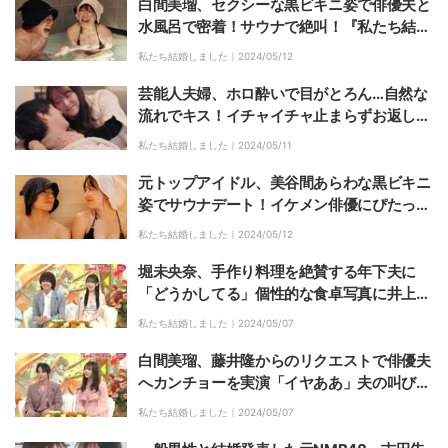
白間美瑠、セクシーな黒ビキニ姿で俳優夫と
水風呂で密着！サウナで絶叫！『私たち結婚
しました 5』第9話
私たち結婚しました｜
2024/05/12
芸能人夫婦、ホロ酔いで目がとろん…自然な
流れでキス！イチャイチャ止まらずお返しキ
スも『私たち結婚しました 5』第9話
私たち結婚しました｜
2024/05/11
元トップアイドル、美谷間あらわな黒ビキニ
姿でサウナデート！イケメン俳優にぴたっと
密着…「右向けない」俳優夫が赤面『私たち
私たち結婚しました｜
2024/05/12
結婚しました 5』第9話
堀未央奈、手作り料理を絶賛する年下夫に
「どうかしてる」個性的な食卓写真に井上咲
楽が大爆笑
私たち結婚しました｜
2024/05/07
白間美瑠、藤井隆からのリクエストで俳優夫
へカンチョーを実演「イヤああ」夫の叫び声
が響き渡る
私たち結婚しました｜
2024/05/07