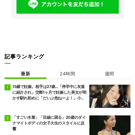
記事ランキング
最新
24時間
週間
15歳で妊娠。相手は27歳…「停学中に友達
に紹介され」交際1ヶ月で妊娠した美女が明
かす馴れ初めに「だいぶ危ねーよ！」小森
純も絶句
「すごい水着」「目線に困る」20歳のダイ
ナマイトボディの女子大生のスタイルに反
響