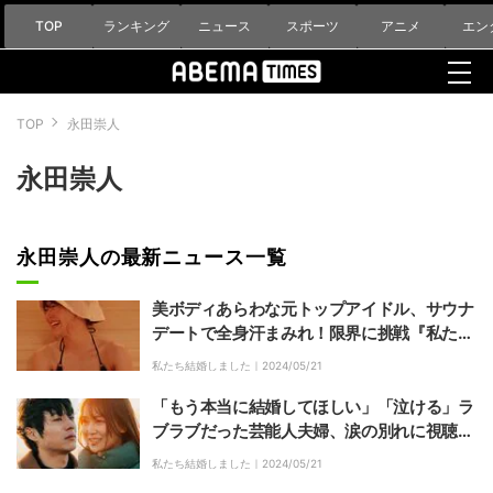
TOP
ランキング
ニュース
スポーツ
アニメ
エン
TOP
永田崇人
永田崇人
永田崇人の最新ニュース一覧
美ボディあらわな元トップアイドル、サウナ
デートで全身汗まみれ！限界に挑戦『私たち
結婚しました 5』
私たち結婚しました｜
2024/05/21
「もう本当に結婚してほしい」「泣ける」ラ
ブラブだった芸能人夫婦、涙の別れに視聴者
から大反響『私たち結婚しました 5』
私たち結婚しました｜
2024/05/21