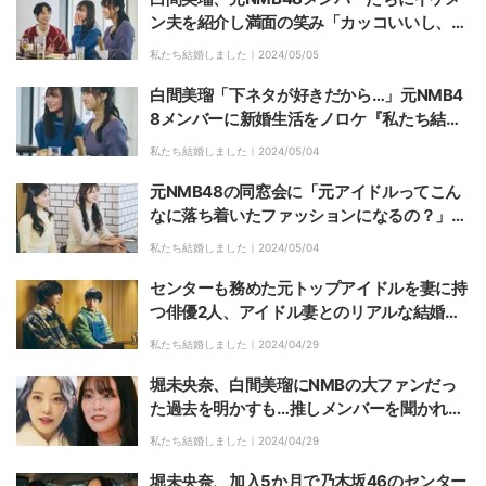
ン夫を紹介し満面の笑み「カッコいいし、自
慢やんな」スタジオも納得『私たち結婚しま
私たち結婚しました｜
2024/05/05
した 5』第8話
白間美瑠「下ネタが好きだから…」元NMB4
8メンバーに新婚生活をノロケ『私たち結婚
しました 5』第8話
私たち結婚しました｜
2024/05/04
元NMB48の同窓会に「元アイドルってこん
なに落ち着いたファッションになるの？」現
在の姿にサバンナ高橋が驚き『私たち結婚し
私たち結婚しました｜
2024/05/04
ました 5』第8話
センターも務めた元トップアイドルを妻に持
つ俳優2人、アイドル妻とのリアルな結婚生
活明かす『私たち結婚しました 5』第7話
私たち結婚しました｜
2024/04/29
堀未央奈、白間美瑠にNMBの大ファンだっ
た過去を明かすも…推しメンバーを聞かれ気
まずい空気に『私たち結婚しました 5』第7
私たち結婚しました｜
2024/04/29
話
堀未央奈、加入5か月で乃木坂46のセンター