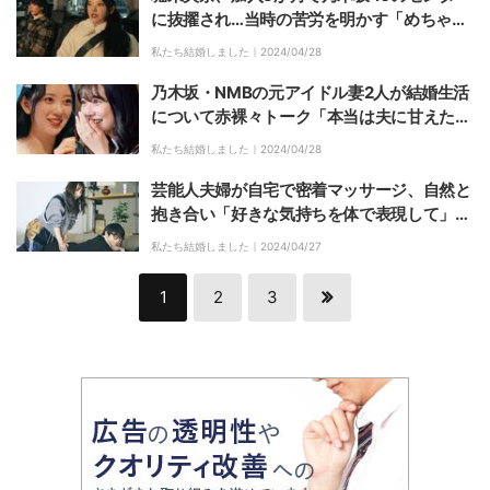
に抜擢され…当時の苦労を明かす「めちゃめ
ちゃ大変」『私たち結婚しました 5』第7話
私たち結婚しました｜
2024/04/28
乃木坂・NMBの元アイドル妻2人が結婚生活
について赤裸々トーク「本当は夫に甘えた
い」『私たち結婚しました 5』第7話
私たち結婚しました｜
2024/04/28
芸能人夫婦が自宅で密着マッサージ、自然と
抱き合い「好きな気持ちを体で表現して」イ
チャイチャが止まらない展開にスタジオも驚
私たち結婚しました｜
2024/04/27
き『私たち結婚しました 5』第7話
1
2
3