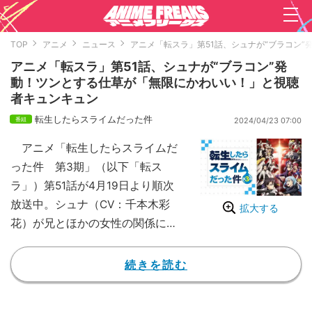
TOP
アニメ
ニュース
アニメ「転スラ」第51話、シュナが“ブラコン
アニメ「転スラ」第51話、シュナが“ブラコン”発
動！ツンとする仕草が「無限にかわいい！」と視聴
者キュンキュン
転生したらスライムだった件
2024/04/23 07:00
アニメ「転生したらスライムだ
った件 第3期」（以下「転ス
ラ」）第51話が4月19日より順次
放送中。シュナ（CV：千本木彩
拡大する
花）が兄とほかの女性の関係にヤ
キモチを焼くような姿が「ツンと
するシュナ可愛い」「嫉妬した!!
続きを読む
無限にかわいい！」と注目を集め
ている。