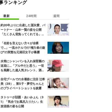
事ランキング
最新
24時間
週間
約20年ぶりに出産した冨永愛、パ
ートナー・山本一賢の姿を公開
「たくさん背負ってくれてる」感
謝の思いをつづる
「名前を言えない方々が全裸
で…」一流ホテルでの"権力者の遊
び"の実態を元港区女子が暴露
水筒にシャンパンを入れ保育園の
送迎に…「アル中だと思う」一世
を風靡した超人気タレント、酒漬
けだった日々を告白
自宅プールでの水着姿に注目 辻希
美（39）、第5子・夢空ちゃんと
のプライベートショットを披露
タトゥーが話題・あいみょん（3
1）「気合でお風呂入りたい」生
放送後の姿を公開