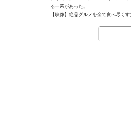
る一幕があった。
【映像】絶品グルメを全て食べ尽くす
テレビ朝日にて毎週日曜朝11時より
大冒険TV』（※一部地域を除く）。4
「高速グルメの大冒険 関越自動車道
尽くせ！」と題した企画が展開。西村
に、スタッフオススメの関越自動車道
位付けしていった。なお、ABEMAで
題したノーカット版が配信されている