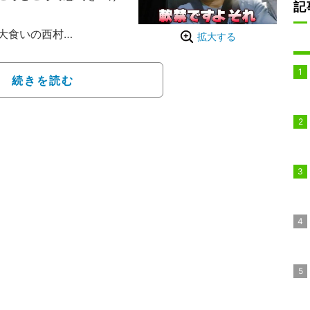
記
大食いの西村
拡大する
放送されている『ナスD
月28日の放送回では、
続きを読む
下りおすすめグルメを食べ
が、無人島ロケを行う前
グルメを全て味わい、順
は「アベマオリジナル」と
。