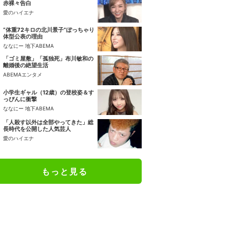
赤裸々告白
愛のハイエナ
“体重72キロの北川景子”ぽっちゃり
体型公表の理由
ななにー 地下ABEMA
「ゴミ屋敷」「孤独死」布川敏和の
離婚後の絶望生活
ABEMAエンタメ
小学生ギャル（12歳）の登校姿＆す
っぴんに衝撃
ななにー 地下ABEMA
「人殺す以外は全部やってきた」総
長時代を公開した人気芸人
愛のハイエナ
もっと見る