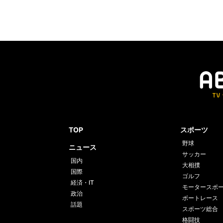
TOP
スポーツ
野球
ニュース
サッカー
国内
大相撲
国際
ゴルフ
経済・IT
モータースポ
政治
ボートレース
話題
スポーツ総合
格闘技