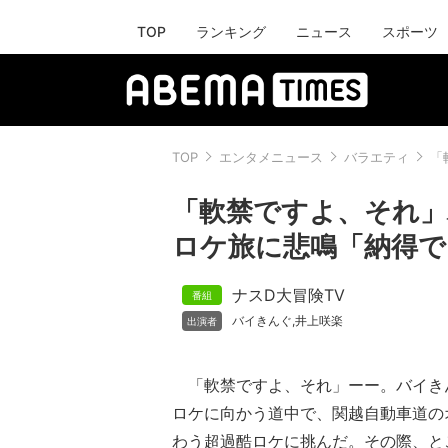
TOP
ランキング
ニュース
スポーツ
TOP
エンタメニュース
バラエティ
「
「軟禁ですよ、それ」
ロケ旅に悲鳴「納得で
ナスD大冒険TV
バイきんぐ
井上咲楽
,
「軟禁ですよ、それ」ーー。バイき
ロケに向かう道中で、関越自動車道の
わう超過酷ロケに挑んだ。その際、と