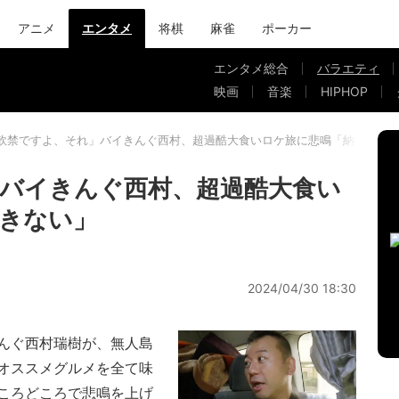
アニメ
エンタメ
将棋
麻雀
ポーカー
エンタメ総合
バラエティ
映画
音楽
HIPHOP
軟禁ですよ、それ」バイきんぐ西村、超過酷大食いロケ旅に悲鳴「納得でき
バイきんぐ西村、超過酷大食い
きない」
2024/04/30 18:30
んぐ西村瑞樹が、無人島
オススメグルメを全て味
ころどころで悲鳴を上げ