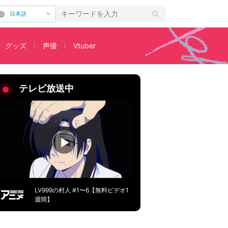
日本語
グッズ
声優
Vtuber
デミア】
テレビ放送中
LV999の村人 #1〜6【無料ビデオ1
週間】