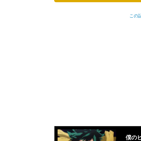
この
僕の