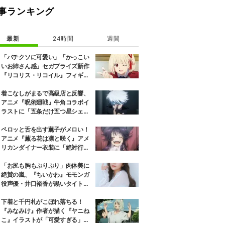
事ランキング
最新
24時間
週間
「バチクソに可愛い」「かっこい
いお姉さん感」セガプライズ新作
『リコリス・リコイル』フィギュ
ア解禁に反響続々
着こなしがまるで高級店と反響、
アニメ『呪術廻戦』牛角コラボイ
ラストに「五条だけ五つ星シェ
フ」
ペロッと舌を出す薫子がメロい！
アニメ『薫る花は凛と咲く』アメ
リカンダイナー衣装に「絶対行き
ます」の声
「お尻も胸もぷりぷり」肉体美に
絶賛の嵐、『ちいかわ』モモンガ
役声優・井口裕香が黒いタイトウ
ェアのトレーニング風景公開
下着と千円札がこぼれ落ちる！
『みなみけ』作者が描く『ヤニね
こ』イラストが「可愛すぎる」