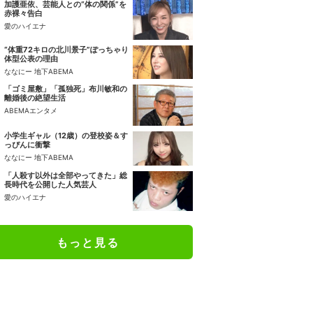
加護亜依、芸能人との“体の関係”を
赤裸々告白
愛のハイエナ
“体重72キロの北川景子”ぽっちゃり
体型公表の理由
ななにー 地下ABEMA
「ゴミ屋敷」「孤独死」布川敏和の
離婚後の絶望生活
ABEMAエンタメ
小学生ギャル（12歳）の登校姿＆す
っぴんに衝撃
ななにー 地下ABEMA
「人殺す以外は全部やってきた」総
長時代を公開した人気芸人
愛のハイエナ
もっと見る