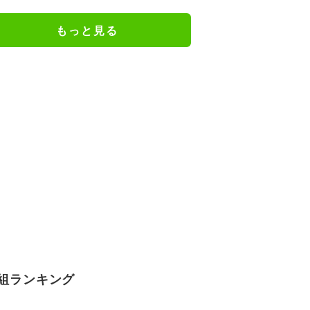
「きれいなヤニねこ」と反響
もっと見る
組ランキング