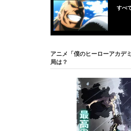
すべ
アニメ「僕のヒーローアカデ
局は？