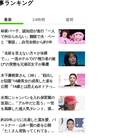
事ランキング
最新
24時間
週間
林家パー子、認知症が進行「一人
で外出られない」難聴で夫・ペー
と「筆談」…自宅全焼から約1年
「名前を言えない方々が全裸
で…」一流ホテルでの"権力者の遊
び"の実態を元港区女子が暴露
木下優樹菜さん（38）、“顔出し
が話題”14歳長女の成長した姿を
公開 「14歳とは思えぬオトナっぽ
さ」「優樹菜ちゃんにそっくりす
ぎる」など反響
水筒にシャンパンを入れ保育園の
送迎に…「アル中だと思う」一世
を風靡した超人気タレント、酒漬
けだった日々を告白
約20年ぶりに出産した冨永愛、パ
ートナー・山本一賢の姿を公開
「たくさん背負ってくれてる」感
謝の思いをつづる