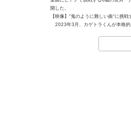
開した。
【映像】“鬼のように難しい曲”に挑戦
2023年3月、カゲトラくんが本格
告していたアレクサンダー。9月には、
ouTubeチャンネルで「1500万円
ノメーカー『スタインウェイ＆サンズ
いたことを明かしていた。そして、4
なっていくカゲトラです。難しい曲な
と、『千本桜』を弾く様子を投稿して