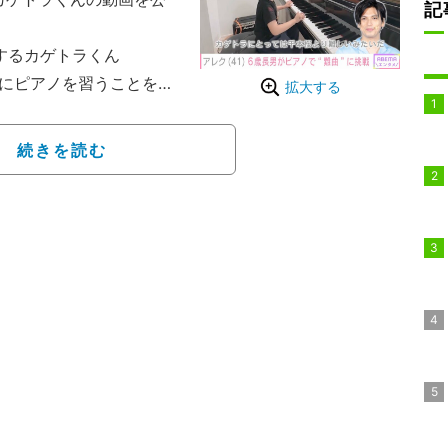
記
するカゲトラくん
的にピアノを習うことを報
拡大する
妻・川崎希（36）とのY
のピアノきた」と、高級ピア
続きを読む
』のグランドピアノが届
月には「どんどんうまく
のに…頑張り屋さん」
いた。