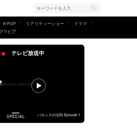
K-POP
リアリティーショー
ドラマ
グラビア
戦「どんどん上達していますね」の声
テレビ放送中
バカンスの法則 Épisode 1