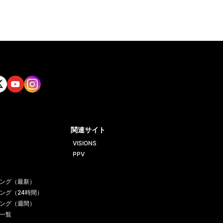
tt
Yout
Insta
ube
gram
関連サイト
VISIONS
PPV
ング（最新）
ング（24時間）
ング（週間）
一覧