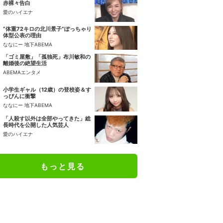
赤裸々告白
愛のハイエナ
“体重72キロの北川景子”ぽっちゃり
体型公表の理由
ななにー 地下ABEMA
「ゴミ屋敷」「孤独死」布川敏和の
離婚後の絶望生活
ABEMAエンタメ
小学生ギャル（12歳）の登校姿＆す
っぴんに衝撃
ななにー 地下ABEMA
「人殺す以外は全部やってきた」総
長時代を公開した人気芸人
愛のハイエナ
もっと見る