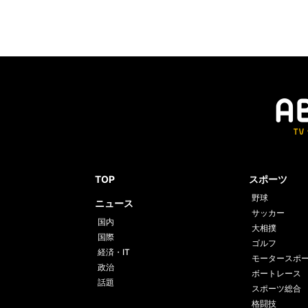
TOP
スポーツ
野球
ニュース
サッカー
国内
大相撲
国際
ゴルフ
経済・IT
モータースポ
政治
ボートレース
話題
スポーツ総合
格闘技