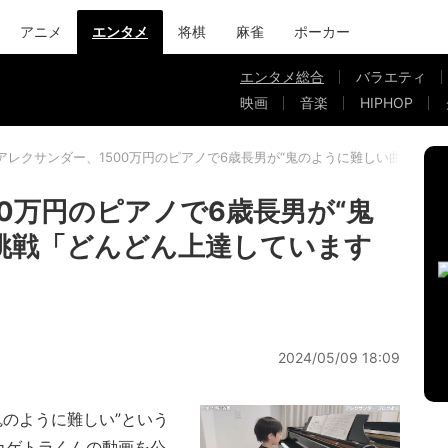
アニメ
エンタメ
将棋
麻雀
ポーカー
エンタメ総合
バラエティ
映画
音楽
HIPHOP
アレクサンダー、1500万円のピアノで6歳長男が“鬼のように難しい曲”に挑
0万円のピアノで6歳長男が“鬼
挑戦「どんどん上達しています
2024/05/09 18:09
鬼のように難しい”という
カゲトラくんの動画を公