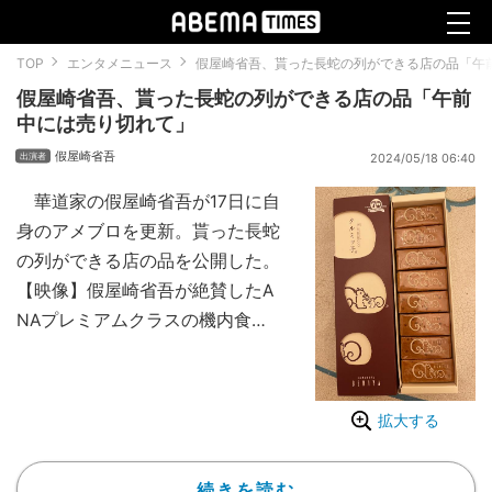
TOP
エンタメニュース
假屋崎省吾、貰った長蛇の列ができる店の品「午
假屋崎省吾、貰った長蛇の列ができる店の品「午前
中には売り切れて」
假屋崎省吾
2024/05/18 06:40
華道家の假屋崎省吾が17日に自
身のアメブロを更新。貰った長蛇
の列ができる店の品を公開した。
【映像】假屋崎省吾が絶賛したA
NAプレミアムクラスの機内食
この日、假屋崎は「鎌倉銘菓売
り切れ続出のクルミッ子いただき
ました！！」というタイトルでブ
拡大する
ログを更新し、株式会社 鎌倉紅
谷の『クルミッ子』を貰ったこと
続きを読む