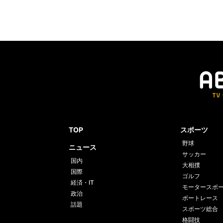
TOP
スポーツ
野球
ニュース
サッカー
国内
大相撲
国際
ゴルフ
経済・IT
モータースポ
政治
ボートレース
話題
スポーツ総合
格闘技