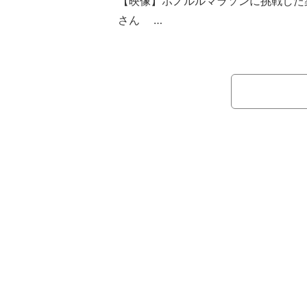
【映像】ホノルルマラソンに挑戦した
さん
この日、薬丸は「榊原郁恵さんの誕
でブログを更新。「昨晩は定例の焼肉
レントの彦摩呂、女優でタレントの田
トを公開した。
続けて「今月、榊原郁恵さんがお誕
お祝いしました」と述べ「鎧塚さんに
ズケーキ」とパティシエ・鎧塚俊彦氏
を手にした榊原の姿を公開。最後に「
ブログを締めくくった。