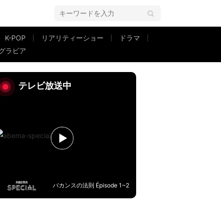
K-POP
リアリティーショー
ドラマ
グラビア
テレビ放送中
バカンスの法則 Épisode 1~2