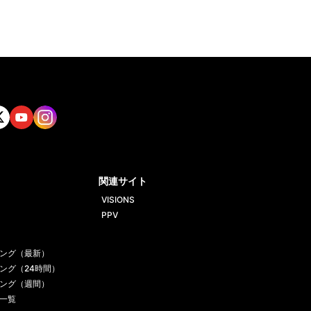
tt
Yout
Insta
ube
gram
関連サイト
VISIONS
PPV
ング（最新）
ング（24時間）
ング（週間）
一覧