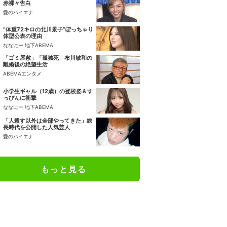
赤裸々告白
愛のハイエナ
“体重72キロの北川景子”ぽっちゃり
体型公表の理由
ななにー 地下ABEMA
「ゴミ屋敷」「孤独死」布川敏和の
離婚後の絶望生活
ABEMAエンタメ
小学生ギャル（12歳）の登校姿＆す
っぴんに衝撃
ななにー 地下ABEMA
「人殺す以外は全部やってきた」総
長時代を公開した人気芸人
愛のハイエナ
もっと見る