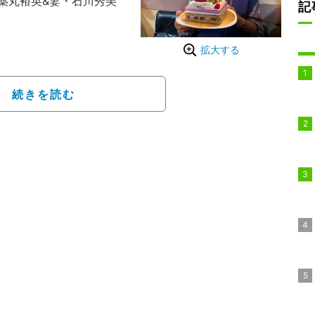
薬丸裕英&妻・石川秀美
記
生日会」というタイトル
拡大する
会」と報告し、榊原やタ
中律子らとの集合ショッ
続きを読む
生日だったのでみんなで
作ってもらったサプライ
に作ってもらったケーキ
おめでとう」と祝福し、