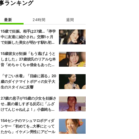
事ランキング
最新
24時間
週間
15歳で妊娠。相手は27歳…「停学
中に友達に紹介され」交際1ヶ月
で妊娠した美女が明かす馴れ初め
に「だいぶ危ねーよ！」小森純も
絶句
15歳彼女が妊娠「もう逃げようと
しました」27歳彼氏のリアルな本
音「めちゃくちゃ借金もあったの
で…」
「すごい水着」「目線に困る」20
歳のダイナマイトボディの女子大
生のスタイルに反響
27歳の息子が15歳の少女を妊娠さ
せ…親の厳しすぎる反応に「ふざ
けてんじゃねえよ！」小森純も怒
り
154センチのマシュマロボディダ
ンサー「初めてを…大事にとって
たから」イケメン男性にアピール