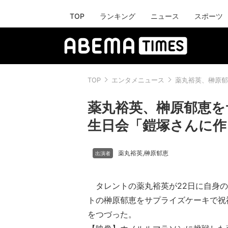
TOP
ランキング
ニュース
スポーツ
TOP
エンタメニュース
薬丸裕英、榊原郁
薬丸裕英、榊原郁恵を
生日会「鎧塚さんに作
薬丸裕英
榊原郁恵
,
タレントの薬丸裕英が22日に自身の
トの榊原郁恵をサプライズケーキで祝
をつづった。