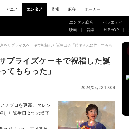
アニメ
エンタメ
将棋
麻雀
ポーカー
エンタメ総合
バラエティ
映画
音楽
HIPHOP
恵をサプライズケーキで祝福した誕生日会「鎧塚さんに作ってもらった」
サプライズケーキで祝福した誕
ってもらった」
2024/05/22 19:06
アメブロを更新。タレン
福した誕生日会での様子