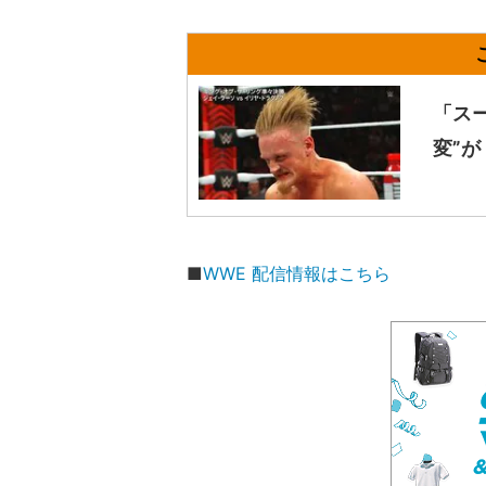
「ス
変”
■
WWE 配信情報はこちら