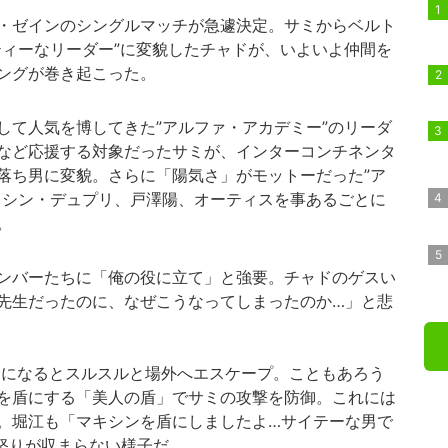
・ゼインのシングルマッチが急遽決定。サミからベルト
ティーなリーダー”に変貌したチャドが、いよいよ仲間を
ングが巻き起こった。
て人気を博してきた”アルファ・アカデミー”のリーダ
など応援する対象だったサミが、インターコンチネンタ
落ち男に変貌。さらに「陽気さ」がモットーだった”ア
キシン・デュプリ、戸澤陽、オーティスを事あるごとに
。
ンバーたちに「俺の役に立て」と強要。チャドのゲスい
先生だったのに、なぜこうなってしまったのか…」と悲
になるとスルスルと場外へエスケープ。こともあろう
を盾にする「美人の盾」でサミの攻撃を防御。これには
。堀江も「マキシンを盾にしましたよ…サイテーな男で
怒りが収まらない様子だ。