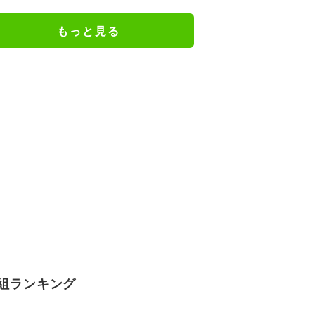
幅パッドすご」
もっと見る
組ランキング