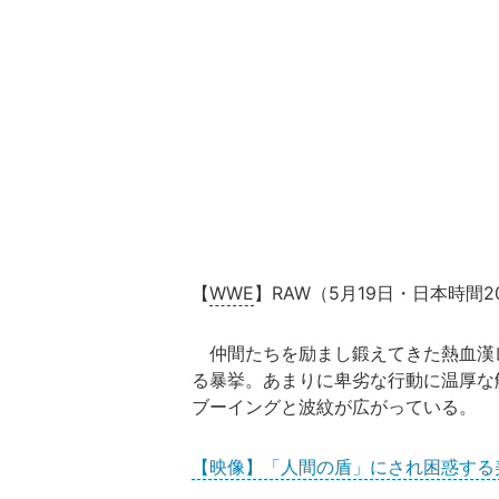
【
WWE
】RAW（5月19日・日本時間
仲間たちを励まし鍛えてきた熱血漢レ
る暴挙。あまりに卑劣な行動に温厚な
ブーイングと波紋が広がっている。
【映像】「人間の盾」にされ困惑する