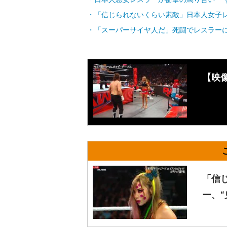
「信じられないくらい素敵」日本人女子レ
「スーパーサイヤ人だ」死闘でレスラーに
【映
「信
ー、