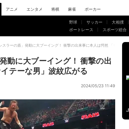
アニメ
エンタメ
将棋
麻雀
ポーカー
野球
サッカー
大相撲
ボートレース
スポーツ総合
レスラーの盾」発動に大ブーイング！ 衝撃の出来事に本人は愕然 「サイテ
発動に大ブーイング！ 衝撃の出
サイテーな男」波紋広がる
2024/05/23 11:49