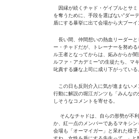
因縁が続くチャド・ゲイブルとサミ
を奪うために、手段を選ばない“ダー
盾にする暴挙に出て会場から大ブーイ
長い間、仲間想いの熱血リーダーとし
ー・チャドだが、トレーナーを努める
ル王者となってからは、妬みからか闇
ルファ・アカデミー”の生徒たち、マ
叱責する嫌な上司に成り下がっている
この日も反則介入に気が進まないメ
行動に解説の堀江ガンツも「みんなの
しそうなコメントを寄せる。
そんなチャドは、自らの形勢が不利
か、紅一点のメンバーであるマキシン
会場も「オーマイガー」と呆れた様子
すね。女性を盾にする先生って…」と