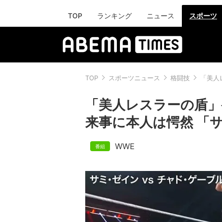
TOP
ランキング
ニュース
スポーツ
TOP
スポーツニュース
格闘技
「美人
「美人レスラーの盾」
来事に本人は愕然 「
WWE