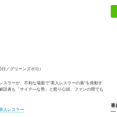
20日／グリーンズボロ）
スラーが、不利な場面で“美人レスラーの盾”を発動す
解説者も「サイテ―な男」と怒り心頭。ファンの間でも
番
美人レスラー