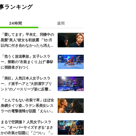
事ランキング
24時間
週間
「愛してます」平本丈、同棲中の
黒髪“美人”彼女を初披露 「1か月
以内に付き合わなかったら消え
る」馴れ初めも
「危うく放送事故」女子レスラ
ー、禁断の“衣装まくり上げ”暴挙
に視聴者ざわつく
「美狂」人気日本人女子レスラ
ー、ド派手ヘアと“大胆漢字プリ
ント”のノースリーブ姿に反響
「えらいカジュアルやな」
「とんでもない衣装で草」ほぼ全
身網タイツ姿…ラテン系美女レス
ラーの電撃復帰が話題「えらいセ
クシー」
まるで空調服？ 人気女子レスラ
ー、“オーバーサイズすぎる”まさ
かの衣装が話題に「ごつい」「肩