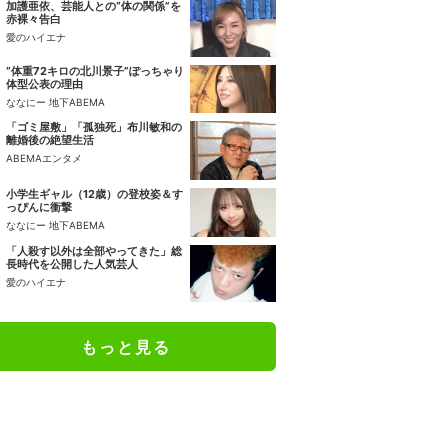
加護亜依、芸能人との“体の関係”を
赤裸々告白
愛のハイエナ
“体重72キロの北川景子”ぽっちゃり
体型公表の理由
ななにー 地下ABEMA
「ゴミ屋敷」「孤独死」布川敏和の
離婚後の絶望生活
ABEMAエンタメ
小学生ギャル（12歳）の登校姿＆す
っぴんに衝撃
ななにー 地下ABEMA
「人殺す以外は全部やってきた」総
長時代を公開した人気芸人
愛のハイエナ
もっと見る