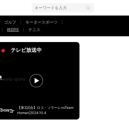
ゴルフ
モータースポーツ
格闘技
テニス
ーな男」波紋広がる
テレビ放送中
【第3試合】ロコ・ソラーレvsTeam
Homan|2024.10.4