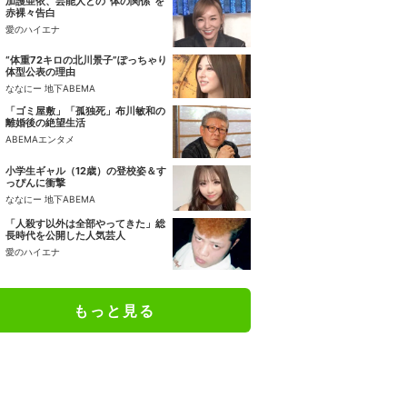
加護亜依、芸能人との“体の関係”を
赤裸々告白
愛のハイエナ
“体重72キロの北川景子”ぽっちゃり
体型公表の理由
ななにー 地下ABEMA
「ゴミ屋敷」「孤独死」布川敏和の
離婚後の絶望生活
ABEMAエンタメ
小学生ギャル（12歳）の登校姿＆す
っぴんに衝撃
ななにー 地下ABEMA
「人殺す以外は全部やってきた」総
長時代を公開した人気芸人
愛のハイエナ
もっと見る