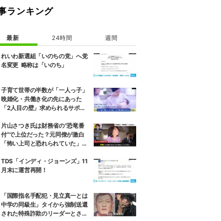
事ランキング
最新
24時間
週間
れいわ新選組「いのちの党」へ党
名変更 略称は「いのち」
子育て世帯の半数が「一人っ子」
晩婚化・共働き化の先にあった
「2人目の壁」求められるサポー
トと、ライフスタイルの変化
片山さつき氏は財務省の“恐竜番
付”で上位だった？元同僚が激白
「怖い上司と恐れられていた」
「関脇からおかみさんに」
TDS「インディ・ジョーンズ」11
月末に運営再開！
「国際指名手配犯・見立真一とは
中学の同級生」タイから強制送還
された特殊詐欺のリーダーとされ