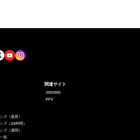
tt
Yout
Insta
ube
gram
関連サイト
VISIONS
PPV
ング（最新）
ング（24時間）
ング（週間）
一覧