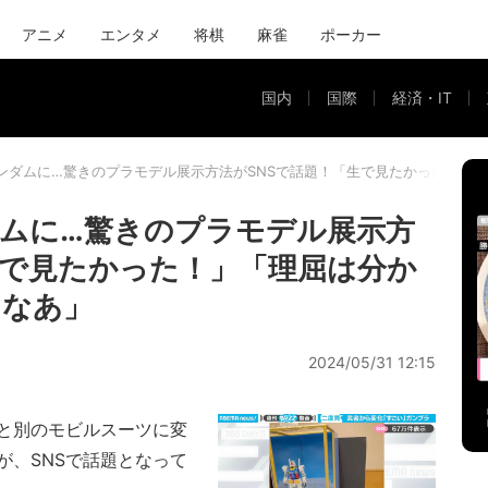
アニメ
エンタメ
将棋
麻雀
ポーカー
国内
国際
経済・IT
ンダムに…驚きのプラモデル展示方法がSNSで話題！「生で見たかった！」
ムに…驚きのプラモデル展示方
生で見たかった！」「理屈は分か
たなあ」
2024/05/31 12:15
と別のモビルスーツに変
が、SNSで話題となって