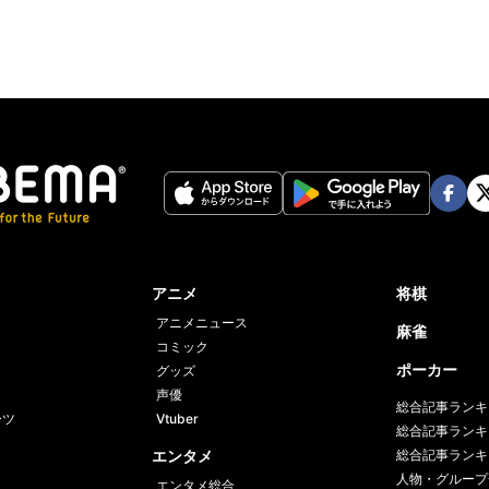
Face
Twi
book
er
アニメ
将棋
アニメニュース
麻雀
コミック
ポーカー
グッズ
声優
総合記事ランキ
ーツ
Vtuber
総合記事ランキ
エンタメ
総合記事ランキ
人物・グループ
エンタメ総合