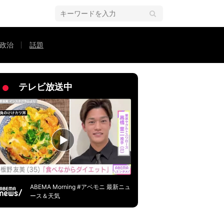
政治
話題
「理屈は分かったけど、よく考えたなあ」
テレビ放送中
ABEMA Morning #アベモニ 最新ニュ
ース＆天気