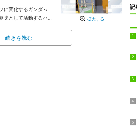
記
ツに変化するガンダム
趣味として活動するハイ
拡大する
者頑駄無」とお台場に展
」をイメージした模型で
続きを読む
は、プラモデルを真っ二
現したものだ。この作品
岡ホビーショー2024」に