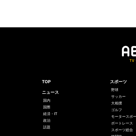
TOP
スポーツ
野球
ニュース
サッカー
国内
大相撲
国際
ゴルフ
経済・IT
モータースポ
政治
ボートレース
話題
スポーツ総合