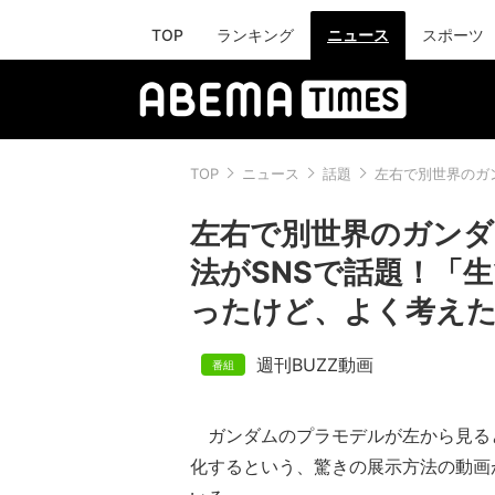
TOP
ランキング
ニュース
スポーツ
TOP
ニュース
話題
左右で別世界のガ
左右で別世界のガンダ
法がSNSで話題！「
ったけど、よく考え
週刊BUZZ動画
ガンダムのプラモデルが左から見る
化するという、驚きの展示方法の動画