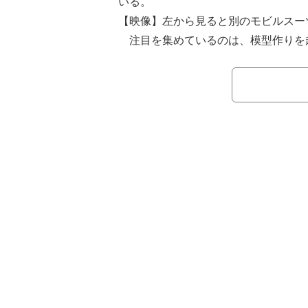
いる。
【映像】左から見ると別のモビルスー
注目を集めているのは、模型作りを
ドラさんの作品。その作品は、「真武
示されていた実物大の初代「ガンダム
ある。この画期的なディスプレイ方法
つにし、中央に鏡を配置することで実
は、5月12日まで開催されていた「静
展示されていた。