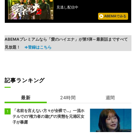
見逃し配信中
ABEMAでみる
ABEMAプレミアムなら「愛のハイエナ」が第1弾～最新話まですべて
見放題！
⇒登録はこちら
記事ランキング
最新
24時間
週間
「名前を言えない方々が全裸で…」一流ホ
テルでの"権力者の遊び"の実態を元港区女
子が暴露