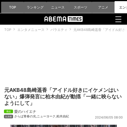
TOP
ランキング
ニュース
スポーツ
アニメ
エン
TOP
エンタメニュース
バラエティ
元AKB48島崎遥香「アイドル好
元AKB48島崎遥香「アイドル好きにイケメンはい
ない」爆弾発言に柏木由紀が動揺「一緒に映らない
ようにして」
愛のハイエナ
さらば青春の光
,
ニューヨーク
,
柏木由紀
2024/06/05 08:00