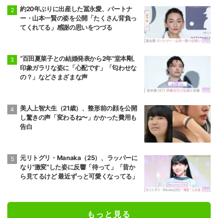
約20年ぶりに出産した冨永愛、パートナ
ー・山本一賢の姿を公開「たくさん背負っ
てくれてる」感謝の思いをつづる
“百田夏菜子との結婚発表から2年”堂本剛、
印象ガラリな姿に「心配です」「匂わせな
の？」などさまざまな声
美人上智大生（21歳）、整形前の顔を公開
し驚きの声「変わるね〜」かかった費用も
告白
元リトグリ・Manaka（25）、ラッパーに
なり“激変”した姿に反響「待って」「昔か
ら見てるけど 最近ずっと可愛くなってる」
もっと見る