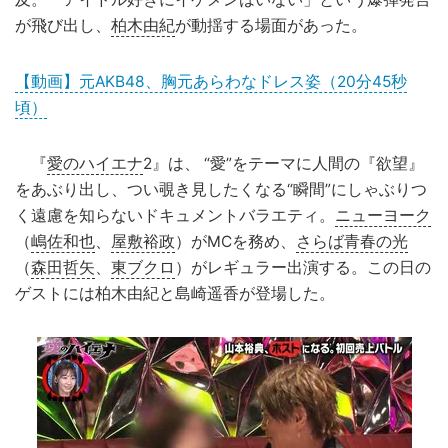
が飛び出し、
柏木由紀
が動揺する場面があった。
【動画】元AKB48、胸元あらわなドレス姿（20分45秒
頃）
『
愛のハイエナ
2』は、 “愛”をテーマに人間の『欲望』
をあぶり出し、つい覗き見したくなる“瞬間”にしゃぶりつ
く遠慮を知らないドキュメントバラエティ。
ニューヨーク
（
嶋佐和也
、
屋敷裕政
）がMCを務め、
さらば青春の光
（
森田哲矢
、
東ブクロ
）がレギュラー出演する。この日の
ゲストには柏木由紀と島崎遥香が登場した。