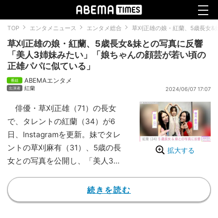
TOP
エンタメニュース
エンタメ総合
草刈正雄の娘・紅蘭、5歳長女&
草刈正雄の娘・紅蘭、5歳長女&妹との写真に反響
「美人3姉妹みたい」「娘ちゃんの顔芸が若い頃の
正雄パパに似ている」
ABEMAエンタメ
紅蘭
2024/06/07 17:07
俳優・草刈正雄（71）の長女
で、タレントの紅蘭（34）が6
日、Instagramを更新。妹でタレ
ントの草刈麻有（31）、5歳の長
拡大する
女との写真を公開し、「美人3姉
妹みたい」「紅蘭の変顔、可愛過
ぎる」など、様々な反響が寄せら
続きを読む
れた。
【映像】「若い頃の正雄パパに似