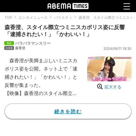
TOP
エンタメニュース
バラエティ
森香澄、スタイル際立つミニスカ
森香澄、スタイル際立つミニスカポリス姿に反響
「逮捕されたい！」「かわいい！」
バラバラマンスリー
森香澄
2024/06/11 19:30
森香澄が美脚まぶしいミニスカ
ポリス姿を公開。ネット上で「逮
捕されたい！」「かわいい！」と
反響が集まった。
拡大する
【映像】森香澄のスタイル際立つ
ミニスカポリス姿
6月10日（月）、『森香澄の全
続きを読む
部嘘テレビ』（テレビ朝日系列）
#2が放送。森香澄が洋服の断捨
離を行った。