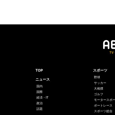
TOP
スポーツ
野球
ニュース
サッカー
国内
大相撲
国際
ゴルフ
経済・IT
モータースポ
政治
ボートレース
話題
スポーツ総合