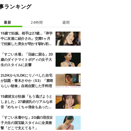
事ランキング
最新
24時間
週間
15歳で妊娠。相手は27歳…「停学
中に友達に紹介され」交際1ヶ月
で妊娠した美女が明かす馴れ初め
に「だいぶ危ねーよ！」小森純も
絶句
「すごい水着」「目線に困る」20
歳のダイナマイトボディの女子大
生のスタイルに反響
2LDKから1LDKにリノベした自宅
が話題・青木さやか（53）「素晴
らしい朝食」自画自賛した手料理
15歳彼女が妊娠「もう逃げようと
しました」27歳彼氏のリアルな本
音「めちゃくちゃ借金もあったの
で…」
「すごい水着やな」20歳の現役女
子大生の国宝級スタイルに全員衝
撃「どこで支えてる？」