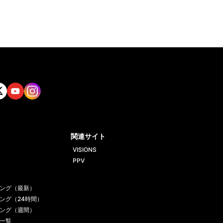
tt
Yout
Insta
ube
gram
関連サイト
VISIONS
PPV
ング（最新）
ング（24時間）
ング（週間）
一覧