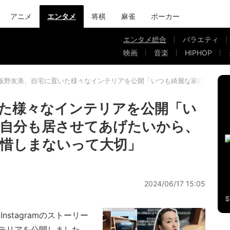
アニメ
エンタメ
将棋
麻雀
ポーカー
エンタメ総合
バラエティ
映画
音楽
HIPHOP
板野友美、自宅に置いた様々なインテリアを公開「いつも綺麗な家に家族も
た様々なインテリアを公開「い
も自分も居させてあげたいから、
惜しまないって大切」
2024/06/17 15:05
stagramのストーリー
テリアを公開しました。