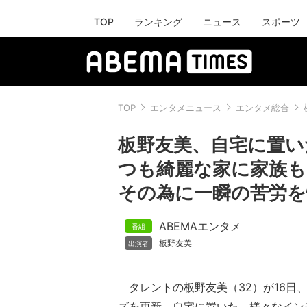
TOP
ランキング
ニュース
スポーツ
TOP
エンタメニュース
エンタメ総合
板野友美、自宅に置い
つも綺麗な家に家族
その為に一瞬の苦労を
ABEMAエンタメ
板野友美
タレントの板野友美（32）が16日、In
ズを更新。自宅に置いた、様々なイン