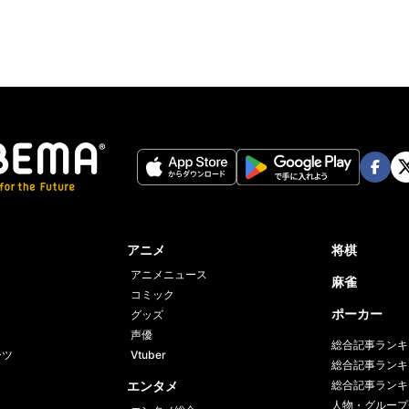
Face
Twi
book
er
アニメ
将棋
アニメニュース
麻雀
コミック
ポーカー
グッズ
声優
総合記事ランキ
ーツ
Vtuber
総合記事ランキ
エンタメ
総合記事ランキ
人物・グループ