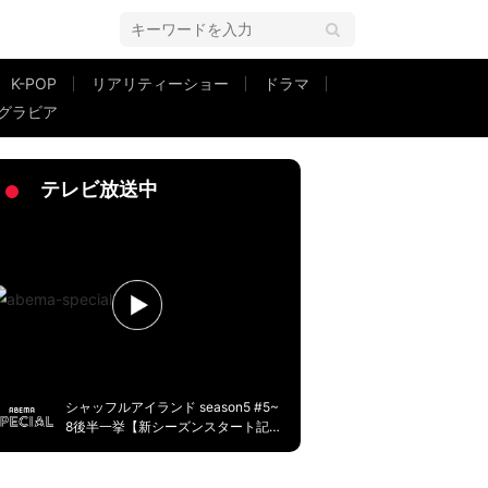
K-POP
リアリティーショー
ドラマ
グラビア
自分も居させてあげたいから、その為に一瞬の苦労を惜しまないって大切」
テレビ放送中
シャッフルアイランド season5 #5~
8後半一挙【新シーズンスタート記
念】