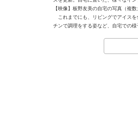
【映像】板野友美の自宅の写真（複数
これまでにも、リビングでアイスを
チンで調理をする姿など、自宅での様
る板野。
16日にInstagramのストーリー
休みなので、朝からお家のお掃除」と
写真を公開した。