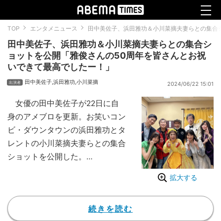
TOP
エンタメニュース
田中美佐子、浜田雅功＆小川菜摘夫妻らとの集合
田中美佐子、浜田雅功＆小川菜摘夫妻らとの集合シ
ョットを公開「雅俊さんの50周年を皆さんとお祝
いできて最高でしたー！」
田中美佐子
,
浜田雅功
,
小川菜摘
2024/06/22 15:01
女優の田中美佐子が22日に自
身のアメブロを更新。お笑いコン
ビ・ダウンタウンの浜田雅功とタ
レントの小川菜摘夫妻らとの集合
ショットを公開した。
【映像】藤あや子 63歳誕生日を
拡大する
坂本冬美らが祝福
この日、田中は明治座にて上演
続きを読む
された『中村雅俊芸能生活50周