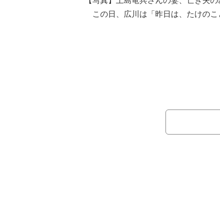
【写真】上島竜兵さんの妻、亡き夫の
この日、広川は「昨日は、たけのこ
んのお寺さんに行って来ました」と説
リストさんご夫妻がお参りに来てくだ
「竜ちゃんに会いに来るのと私のこと
てくれる」といい「都内から遠いのに
メントした。