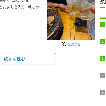
墓参りに来た人物
記
とお参りと2度、竜ちゃ
明し「竜ちゃんのスタイ
さいました」と報告。
を気遣って様子を見に来
本当にありがたい」とコ
拡大する
続きを読む