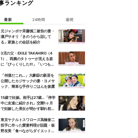
事ランキング
最新
24時間
週間
元ジャンポケ斉藤慎二被告の妻・
瀬戸サオリ「きのうから話して
る」家族との会話を紹介
3児の父・EXILE TAKAHIRO（4
1）、両腕のタトゥーが見える姿
に「びっくりした!!!」「いつもと
また違ったTAKAHIROさん」など
の反響
「何億だこれ…」大豪邸の新居を
公開したカジサックの妻・ヨメサ
ック、簡単な手作りごはんを披露
15歳で妊娠。相手は27歳…「停学
中に友達に紹介され」交際1ヶ月
で妊娠した美女が明かす馴れ初め
に「だいぶ危ねーよ！」小森純も
絶句
東京ヤクルトスワローズ高橋奎二
投手に作った愛妻料理が話題・板
野友美「食べながらダイエット」
罪悪感ない“友飯”を紹介