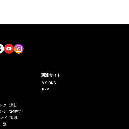
tt
Yout
Insta
ube
gram
関連サイト
VISIONS
PPV
ング（最新）
ング（24時間）
ング（週間）
一覧