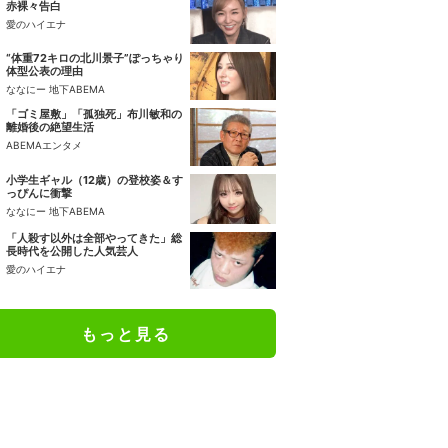
赤裸々告白
愛のハイエナ
“体重72キロの北川景子”ぽっちゃり
体型公表の理由
ななにー 地下ABEMA
「ゴミ屋敷」「孤独死」布川敏和の
離婚後の絶望生活
ABEMAエンタメ
小学生ギャル（12歳）の登校姿＆す
っぴんに衝撃
ななにー 地下ABEMA
「人殺す以外は全部やってきた」総
長時代を公開した人気芸人
愛のハイエナ
もっと見る