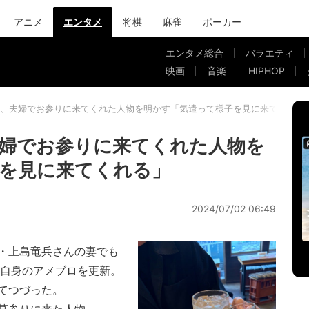
アニメ
エンタメ
将棋
麻雀
ポーカー
エンタメ総合
バラエティ
映画
音楽
HIPHOP
、夫婦でお参りに来てくれた人物を明かす「気遣って様子を見に来てくれる
婦でお参りに来てくれた人物を
を見に来てくれる」
2024/07/02 06:49
・上島竜兵さんの妻でも
に自身のアメブロを更新。
てつづった。