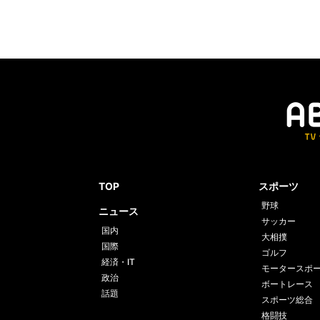
TOP
スポーツ
野球
ニュース
サッカー
国内
大相撲
国際
ゴルフ
経済・IT
モータースポ
政治
ボートレース
話題
スポーツ総合
格闘技