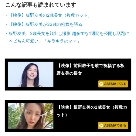
こんな記事も読まれています
【映像】板野友美の2歳長女（複数カット）
【映像】板野友美が33歳の抱負を語る
板野友美、2歳長女を顔出し撮影 超多忙な1週間を公開し話題に
「ベビちん可愛い」「キラキラのママ」
【映像】前田敦子を歌で祝福する板
野友美の長女
ABEMAでみる
【映像】板野友美の2歳長女（複数カ
ット）
ABEMAでみる