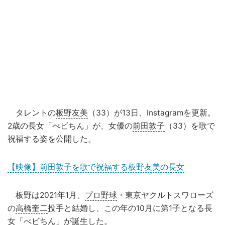
タレントの
板野友美
（33）が13日、Instagramを更新。
2歳の長女「べビちん」が、女優の
前田敦子
（33）を歌で
祝福する姿を公開した。
【映像】前田敦子を歌で祝福する板野友美の長女
板野は2021年1月、
プロ野球
・東京ヤクルトスワローズ
の
高橋奎二
投手と結婚し、この年の10月に第1子となる長
女「べビちん」が誕生した。