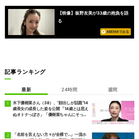
【映像】板野友美が33歳の抱負を語
る
ABEMAでみる
記事ランキング
最新
24時間
週間
木下優樹菜さん（38）、“顔出しが話題”14
歳長女の成長した姿を公開 「14歳とは思え
ぬオトナっぽさ」「優樹菜ちゃんにそっく
りすぎる」など反響
「名前を言えない方々が全裸で…」一流ホ