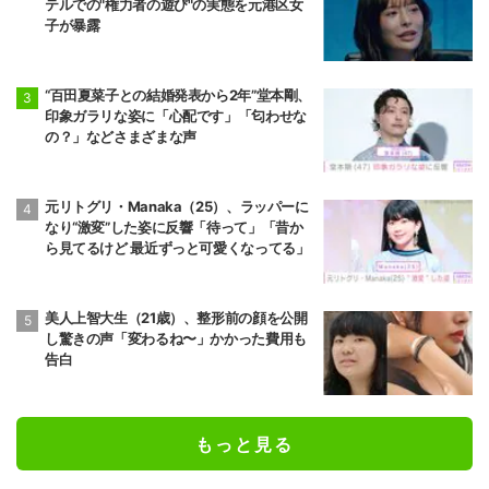
テルでの"権力者の遊び"の実態を元港区女
子が暴露
“百田夏菜子との結婚発表から2年”堂本剛、
印象ガラリな姿に「心配です」「匂わせな
の？」などさまざまな声
元リトグリ・Manaka（25）、ラッパーに
なり“激変”した姿に反響「待って」「昔か
ら見てるけど 最近ずっと可愛くなってる」
美人上智大生（21歳）、整形前の顔を公開
し驚きの声「変わるね〜」かかった費用も
告白
もっと見る