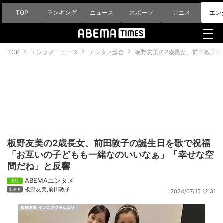
TOP
ランキング
ニュース
スポーツ
アニメ
エン
TOP
エンタメニュース
エンタメ総合
板野友美の2歳長女、前田敦子の
板野友美の2歳長女、前田敦子の誕生日を歌で祝福
「お互いの子どもも一緒なのいいなぁ」「幸せな空
間だね」と反響
ABEMAエンタメ
板野友美
,
前田敦子
2024/07/15 12:31