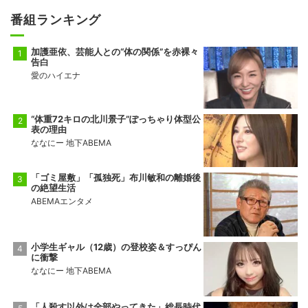
番組ランキング
加護亜依、芸能人との“体の関係”を赤裸々
告白
愛のハイエナ
“体重72キロの北川景子”ぽっちゃり体型公
表の理由
ななにー 地下ABEMA
「ゴミ屋敷」「孤独死」布川敏和の離婚後
の絶望生活
ABEMAエンタメ
小学生ギャル（12歳）の登校姿＆すっぴん
に衝撃
ななにー 地下ABEMA
「人殺す以外は全部やってきた」総長時代