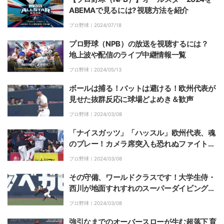
ABEMAで見るには? 視聴方法を紹介
プロ野球｜
2024/07/18
プロ野球（NPB）の放送を視聴するには？
地上波や配信のライブ中継情報一覧
プロ野球｜
2024/05/13
ボールは捕る！バットは避ける！欧州代表が
見せた抜群反応に球場どよめき＆歓声
プロ野球｜
2024/03/08
「ナイスガッツ」「ハッスル」欧州代表、魂
のプレー！カメラ席突入も恐れぬファイトに
温かい拍手
プロ野球｜
2024/03/08
その守備、ワールドクラスです！大学生侍・
西川が地面すれすれのスーパーダイビングキ
ャッチで球場騒然「実質ヌートバーやん」
プロ野球｜
2024/03/08
強引なまでのオーバースローが生む超落下 育