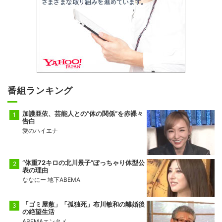
番組ランキング
加護亜依、芸能人との“体の関係”を赤裸々
告白
愛のハイエナ
“体重72キロの北川景子”ぽっちゃり体型公
表の理由
ななにー 地下ABEMA
「ゴミ屋敷」「孤独死」布川敏和の離婚後
の絶望生活
ABEMAエンタメ