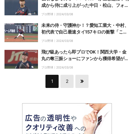
成から侍に成り上がった中日・松山、フォー
クの威力がとんでもない「背負投げみたい」
プロ野球｜
2024/03/08
「フォームすげぇな」
未来の侍・守護神か！？愛知工業大・中村、
初代表で自己最速タイ157キロの衝撃「この
投手期待値あるなー！」「クローザーが向い
プロ野球｜
2024/03/08
てるな」
飛び級あったら即プロでOK！関西大学・金
丸の奪三振ショーにファンから獲得希望が殺
到「左投手でこれはどこも欲しいでしょ」
プロ野球｜
2024/03/08
「横浜スタジアムで待ってます」
1
2