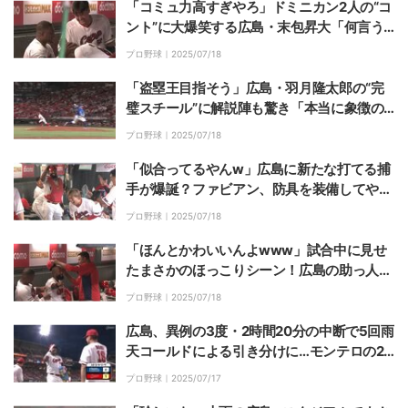
「コミュ力高すぎやろ」ドミニカン2人の“コ
ント”に大爆笑する広島・末包昇大「何言う
てるんかわかるんかな」ファンもツッコミ
プロ野球｜
2025/07/18
「盗塁王目指そう」広島・羽月隆太郎の“完
璧スチール”に解説陣も驚き「本当に象徴の
ような選手だな」
プロ野球｜
2025/07/18
「似合ってるやんw」広島に新たな打てる捕
手が爆誕？ファビアン、防具を装備してやる
気満々にファン大爆笑「サービス精神旺盛や
プロ野球｜
2025/07/18
な」
「ほんとかわいいんよwww」試合中に見せ
たまさかのほっこりシーン！広島の助っ人外
国人と通訳のじゃれ合いにファン反応「大谷
プロ野球｜
2025/07/18
翔平並に嫌われる理由ない」
広島、異例の3度・2時間20分の中断で5回雨
天コールドによる引き分けに…モンテロの2
戦連発アーチも勝ち切れず
プロ野球｜
2025/07/17