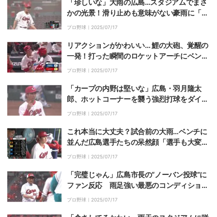
「珍しいな」大雨の広島…スタジアムでまさ
かの光景！滑り止めも意味がない豪雨に「こ
れじゃ野球できませんw」
プロ野球｜
2025/07/17
リアクションがかわいい… 鯉の大砲、覚醒の
一発！打った瞬間のロケットアーチにベンチ
の新井監督も思わずニッコリ「新井さん嬉し
プロ野球｜
2025/07/17
そうw」
「カープの内野は堅いな」広島・羽月隆太
郎、ホットコーナーを襲う強烈打球をダイビ
ングキャッチ！スーパープレーにファン歓喜
プロ野球｜
2025/07/17
これ本当に大丈夫？試合前の大雨…ベンチに
並んだ広島選手たちの呆然顔「選手も大変よ
なー」
プロ野球｜
2025/07/17
「完璧じゃん」広島市長の“ノーバン投球”に
ファン反応 雨足強い最悪のコンディション
で見せた奇跡の一球
プロ野球｜
2025/07/17