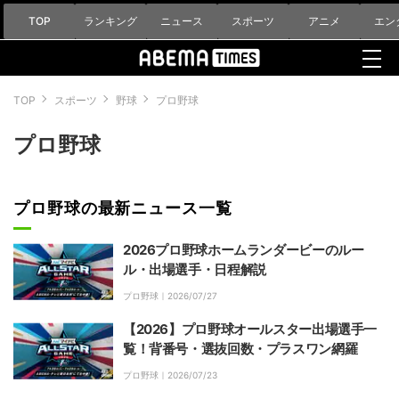
TOP
ランキング
ニュース
スポーツ
アニメ
エン
TOP
スポーツ
野球
プロ野球
プロ野球
プロ野球の最新ニュース一覧
2026プロ野球ホームランダービーのルー
ル・出場選手・日程解説
プロ野球｜
2026/07/27
【2026】プロ野球オールスター出場選手一
覧！背番号・選抜回数・プラスワン網羅
プロ野球｜
2026/07/23