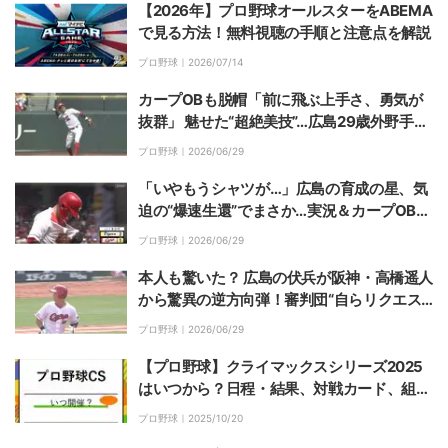
【2026年】プロ野球オールスターをABEMA
で見る方法！無料視聴の手順と注意点を解説
プロ野球｜
2026/07/14
カープOBも脱帽「前に飛ぶ上手さ、勇気が
抜群」 魅せた“超絶美技”…広島29歳外野手に
ファン「現状カープの外野守備No.１」
プロ野球｜
2026/06/29
「いやもうシャツが…」広島の育成の星、気
迫の“爆速生還”でまさか…実況＆カープOBも
驚く「豪快に破れてますね」
プロ野球｜
2026/06/29
本人も驚いた？ 広島の伏兵が阪神・高橋遥人
から驚異の逆方向弾！審判団“自らリクエス
ト”で話題「これは見えにくかった」
プロ野球｜
2026/06/29
【プロ野球】クライマックスシリーズ2025
はいつから？日程・結果、対戦カード、組み
合わせについて解説
プロ野球｜
2025/10/20