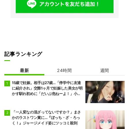
記事ランキング
最新
24時間
週間
15歳で妊娠。相手は27歳…「停学中に友達
に紹介され」交際1ヶ月で妊娠した美女が明
かす馴れ初めに「だいぶ危ねーよ！」小森
純も絶句
「一人変なの混ざってないですか？」まさ
かのラストワン賞に…『ぼっち・ざ・ろっ
く！』ジャージメイド姿にツッコミ殺到