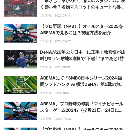
「傘さしてるかわい」雨天のスタジアムに咲
く赤い傘？名物マスコットのキュートな姿に
ファン歓喜
プロ野球｜
2025/07/17
【プロ野球（NPB）】オールスター2025を
ABEMAで見るには？視聴方法を紹介
プロ野球｜
2025/07/07
DeNAが26年ぶり日本一に王手！牧秀悟が雄
叫び3ラン 敵地3連勝で“下剋上”まであと1勝
プロ野球｜
2024/10/31
ABEMAにて『SMBC日本シリーズ2024 福
岡ソフトバンク vs 横浜DeNA』第5戦の無料
生中継が決定…解説は里崎智也氏【10月31日
プロ野球｜
2024/10/30
（木）】
ABEMA、プロ野球の球宴『マイナビオール
スターゲーム2024』を7月23日、24日に無
料生中継決定 試合前の「ホームランダービ
プロ野球｜
2024/07/03
ー」から試合終了まで放送
【プロ野球（NPB）】オールスター2024を