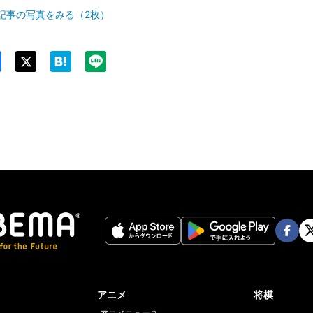
記事の写真をみる（2枚）
Twit
ter
Face
Twi
book
er
アニメ
将棋