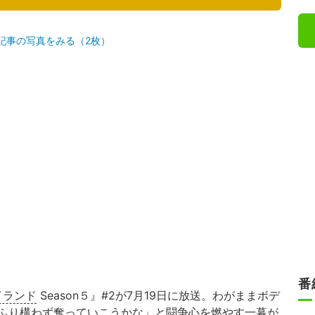
記事の写真をみる（2枚）
番
イランド
Season５』#2が7月19日に放送。わがままボデ
ふり構わず奪っていこうかな」と闘争心を燃やす一幕が