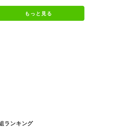
験…“別れの危機”を乗り越えた恋
人としての現在地
もっと見る
組ランキング