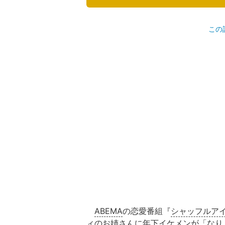
この
ABEMA
の恋愛番組『
シャッフルア
ィのお姉さんに年下イケメンが「なり