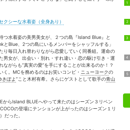
セクシーな水着姿（全身あり）
着姿の美男美女が、２つの島『Island Blue』と
ずPinkとBlue、2つの島にいるメンバーをシャッフルする」
たり毎日入れ替わりながら恋愛していく同番組。運命の
た男女が、出会い・別れ・すれ違い・恋の駆け引き・運
れながらも“真実の愛”を手にすることが出来るのか！？
いく。MCを務めるのはお笑いコンビ・
ニューヨーク
の
ゆきぽよ
”こと木村有希。さらにゲストとして歌手の
青山
LEからIsland BLUEへやって来たのはシーズン３リベン
。COCOの登場にテンションが上がったのはシーズン１リ
ル）だった。