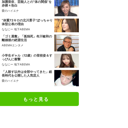
加護亜依、芸能人との“体の関係”を
赤裸々告白
愛のハイエナ
“体重72キロの北川景子”ぽっちゃり
体型公表の理由
ななにー 地下ABEMA
「ゴミ屋敷」「孤独死」布川敏和の
離婚後の絶望生活
ABEMAエンタメ
小学生ギャル（12歳）の登校姿＆す
っぴんに衝撃
ななにー 地下ABEMA
「人殺す以外は全部やってきた」総
長時代を公開した人気芸人
愛のハイエナ
もっと見る