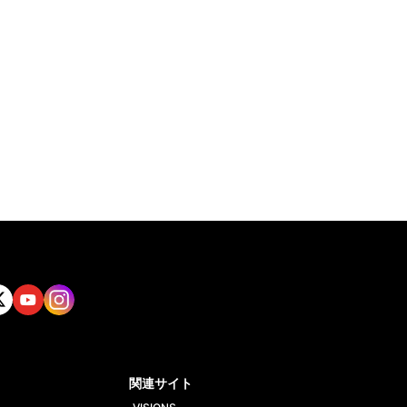
tt
Yout
Insta
ube
gram
関連サイト