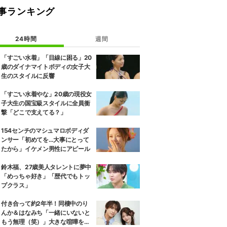
事ランキング
24時間
週間
「すごい水着」「目線に困る」20
歳のダイナマイトボディの女子大
生のスタイルに反響
「すごい水着やな」20歳の現役女
子大生の国宝級スタイルに全員衝
撃「どこで支えてる？」
154センチのマシュマロボディダ
ンサー「初めてを…大事にとって
たから」イケメン男性にアピール
鈴木福、27歳美人タレントに夢中
「めっちゃ好き」「歴代でもトッ
プクラス」
付き合って約2年半！同棲中のり
んか＆はなみち「一緒にいないと
もう無理（笑）」大きな喧嘩を経