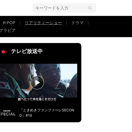
K-POP
リアリティーショー
ドラマ
グラビア
いこう」イケメンが直球アタック
テレビ放送中
『ときめきファンファーレSECON
D』#19