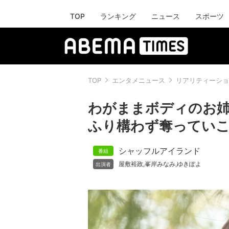
TOP
ランキング
ニュース
スポーツ
TOP
エンタメニュース
リアリティーショ
わがままボディのお姉
ふり構わず奪ってい
シャッフルアイランド
屋敷裕政
峯岸みなみ
ゆきぽよ
,
,