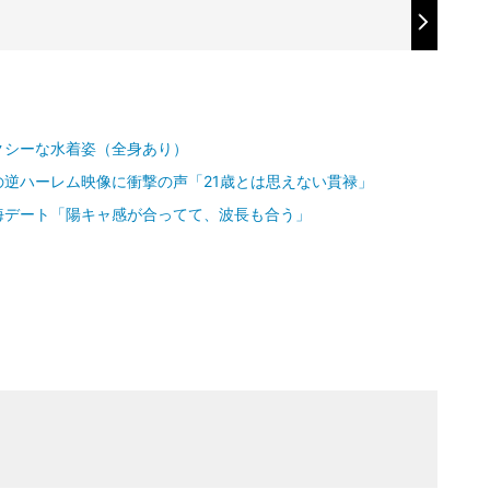
クシーな水着姿（全身あり）
逆ハーレム映像に衝撃の声「21歳とは思えない貫禄」
海デート「陽キャ感が合ってて、波長も合う」