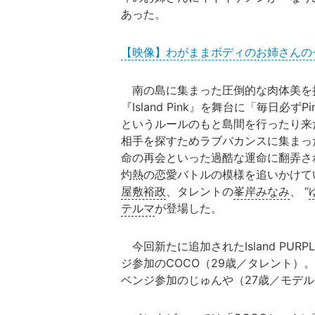
あった。
【映像】わがままボディのお姉さんの
南の島に集まった圧倒的な肉体美を持つ水
『Island Pink』を舞台に「毎日必
というルールのもと島間を行ったり来
相手を探すためラブバカンスに集まっ
命の再会といった過酷な運命に翻弄さ
灼熱の恋愛バトルの模様を追いかけて
屋敷裕政
、タレントの
峯岸みなみ
、 “
テルマ
が登場した。
今回新たに追加されたIsland PURP
ジ参加のCOCO（29歳／タレント）
ベンジ参加のじゅんや（27歳／モデ