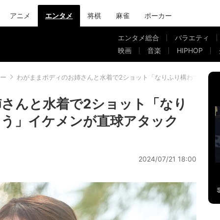
アニメ
エンタメ
将棋
麻雀
ポーカー
エンタメ総合
バラエティ
映画
音楽
HIPHOP
ー
わがままボディのお姉さんと水着で2ショット「なりふり構わず奪って
さんと水着で2ショット「なり
こう」イケメンが直球アタック
2024/07/21 18:00